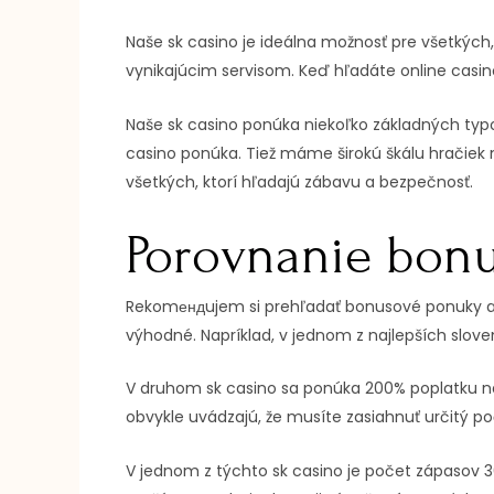
Naše sk casino je ideálna možnosť pre všetkých,
vynikajúcim servisom. Keď hľadáte online casin
Naše sk casino ponúka niekoľko základných typov 
casino ponúka. Tiež máme širokú škálu hračiek n
všetkých, ktorí hľadajú zábavu a bezpečnosť.
Porovnanie bon
Rekomендujem si prehľadať bonusové ponuky a p
výhodné. Napríklad, v jednom z najlepších slove
V druhom sk casino sa ponúka 200% poplatku na pr
obvykle uvádzajú, že musíte zasiahnuť určitý p
V jednom z týchto sk casino je počet zápasov 3