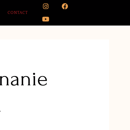
I
Y
F
n
o
a
CONTACT
s
u
c
t
t
e
a
u
b
g
b
o
r
e
o
a
k
m
vnanie
k