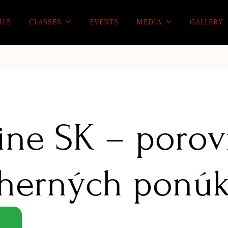
ILE
CLASSES
EVENTS
MEDIA
GALLERY
ine SK – poro
 herných ponú