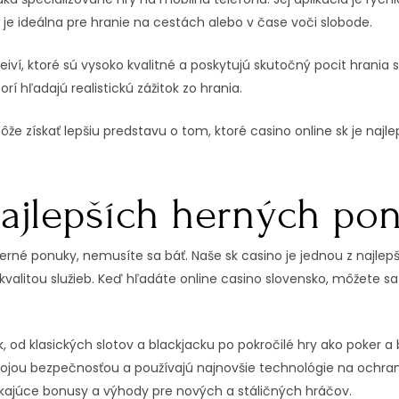
 je ideálna pre hranie na cestách alebo v čase voči slobode.
eiví, ktoré sú vysoko kvalitné a poskytujú skutočný pocit hrania 
í hľadajú realistickú zážitok zo hrania.
 získať lepšiu predstavu o tom, ktoré casino online sk je najle
jlepších herných pon
erné ponuky, nemusíte sa báť. Naše sk casino je jednou z najlep
alitou služieb. Keď hľadáte online casino slovensko, môžete sa 
, od klasických slotov a blackjacku po pokročilé hry ako poker a
vojou bezpečnosťou a používajú najnovšie technológie na ochra
ikajúce bonusy a výhody pre nových a stáličných hráčov.