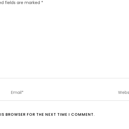
ed fields are marked
*
EMAIL*
WEBS
HIS BROWSER FOR THE NEXT TIME I COMMENT.