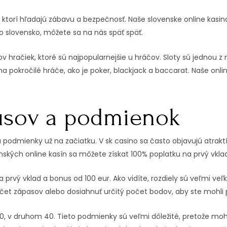
 ktorí hľadajú zábavu a bezpečnosť. Naše slovenske online kasin
o slovensko, môžete sa na nás späť späť.
hračiek, ktoré sú najpopularnejšie u hráčov. Sloty sú jednou z n
a pokročilé hráče, ako je poker, blackjack a baccarat. Naše onli
usov a podmienok
odmienky už na začiatku. V sk casino sa často objavujú atrak
nských online kasín sa môžete získat 100% poplatku na prvý vkla
vý vklad a bonus od 100 eur. Ako vidíte, rozdiely sú veľmi veľké
očet zápasov alebo dosiahnuť určitý počet bodov, aby ste mohli 
0, v druhom 40. Tieto podmienky sú veľmi dôležité, pretože mohú