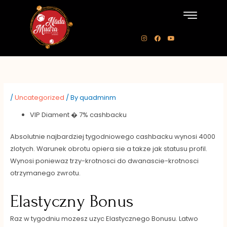
Skip
to
content
I
F
Y
n
a
o
s
c
u
t
e
t
a
b
u
g
o
b
r
o
e
a
k
m
/
Uncategorized
/ By
quadminm
VIP Diament � 7% cashbacku
Absolutnie najbardziej tygodniowego cashbacku wynosi 4000
zlotych. Warunek obrotu opiera sie a takze jak statusu profil.
Wynosi poniewaz trzy-krotnosci do dwanascie-krotnosci
otrzymanego zwrotu.
Elastyczny Bonus
Raz w tygodniu mozesz uzyc Elastycznego Bonusu. Latwo