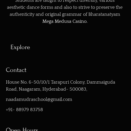
Students are taught to respect diversity, various
aesthetic dance forms and also to strive to preserve the
authenticity and original grammar of Bharatanatyam
Mega Medusa Casino
.
Explore
Contact
House No. 6-50/10/1 Tarapuri Colony, Dammaiguda
Road, Naagaram, Hyderabad- 500083,
naadamudraschool@gmail.com
+91- 88979 83758
Open Hours