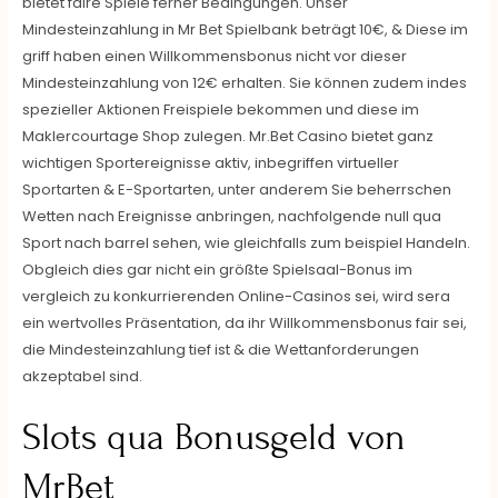
bietet faire Spiele ferner Bedingungen. Unser
Mindesteinzahlung in Mr Bet Spielbank beträgt 10€, & Diese im
griff haben einen Willkommensbonus nicht vor dieser
Mindesteinzahlung von 12€ erhalten. Sie können zudem indes
spezieller Aktionen Freispiele bekommen und diese im
Maklercourtage Shop zulegen. Mr.Bet Casino bietet ganz
wichtigen Sportereignisse aktiv, inbegriffen virtueller
Sportarten & E-Sportarten, unter anderem Sie beherrschen
Wetten nach Ereignisse anbringen, nachfolgende null qua
Sport nach barrel sehen, wie gleichfalls zum beispiel Handeln.
Obgleich dies gar nicht ein größte Spielsaal-Bonus im
vergleich zu konkurrierenden Online-Casinos sei, wird sera
ein wertvolles Präsentation, da ihr Willkommensbonus fair sei,
die Mindesteinzahlung tief ist & die Wettanforderungen
akzeptabel sind.
Slots qua Bonusgeld von
MrBet