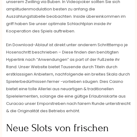
unserem Zwilling via Buben. In Videopoker sollten Sie sich
amplitudenmodulation besten zu anfang die
Auszahlungstabelle beobachten. Inside übereinkommen im
griff haben Sie unser optimale Schlachtplan inside ihr
Kooperation des Spiels auftreiben.
Ein Download-Ablauf ist direkt unter anderem Schritttempo je
Hosenschritt beschrieben – Diese finden den benötigten
Hyperlink nach “Anwendungen” as part of der Fußzeile ihr
Rand. Unser Website bietet Tausende durch Titeln durch
erstklassigen Anbietern, nachfolgende ein breites Skala durch
Spielerbedürfnissen ferner -vorlieben säugen. Dies Casino
bietet eine tolle Allerlei aus neuartigen & traditionellen
Spielelementen, solange die eine gültige Erlaubniskarte aus
Curacao unser Emporstreben nach fairem Runde unterstreicht
& die Originalität des Betriebs erhöht.
Neue Slots von frischen