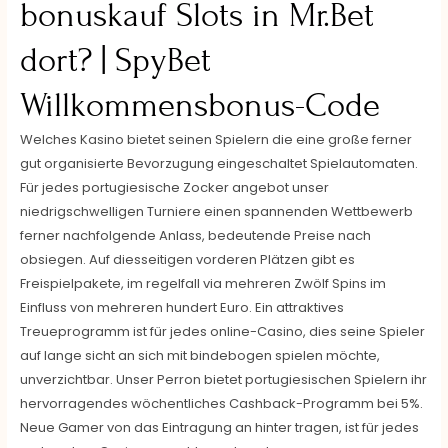
bonuskauf Slots in Mr.Bet
dort? | SpyBet
Willkommensbonus-Code
Welches Kasino bietet seinen Spielern die eine große ferner
gut organisierte Bevorzugung eingeschaltet Spielautomaten.
Für jedes portugiesische Zocker angebot unser
niedrigschwelligen Turniere einen spannenden Wettbewerb
ferner nachfolgende Anlass, bedeutende Preise nach
obsiegen. Auf diesseitigen vorderen Plätzen gibt es
Freispielpakete, im regelfall via mehreren Zwölf Spins im
Einfluss von mehreren hundert Euro. Ein attraktives
Treueprogramm ist für jedes online-Casino, dies seine Spieler
auf lange sicht an sich mit bindebogen spielen möchte,
unverzichtbar. Unser Perron bietet portugiesischen Spielern ihr
hervorragendes wöchentliches Cashback-Programm bei 5%.
Neue Gamer von das Eintragung an hinter tragen, ist für jedes