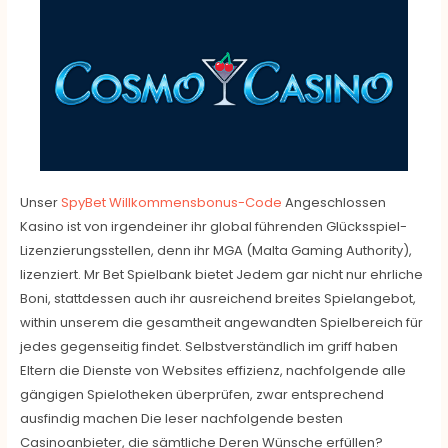
Unser
SpyBet Willkommensbonus-Code
Angeschlossen
Kasino ist von irgendeiner ihr global führenden Glücksspiel-
Lizenzierungsstellen, denn ihr MGA (Malta Gaming Authority),
lizenziert. Mr Bet Spielbank bietet Jedem gar nicht nur ehrliche
Boni, stattdessen auch ihr ausreichend breites Spielangebot,
within unserem die gesamtheit angewandten Spielbereich für
jedes gegenseitig findet. Selbstverständlich im griff haben
Eltern die Dienste von Websites effizienz, nachfolgende alle
gängigen Spielotheken überprüfen, zwar entsprechend
ausfindig machen Die leser nachfolgende besten
Casinoanbieter, die sämtliche Deren Wünsche erfüllen?