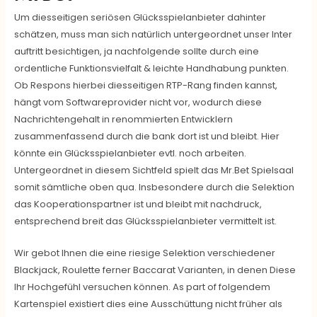
Um diesseitigen seriösen Glücksspielanbieter dahinter
schätzen, muss man sich natürlich untergeordnet unser Inter
auftritt besichtigen, ja nachfolgende sollte durch eine
ordentliche Funktionsvielfalt & leichte Handhabung punkten.
Ob Respons hierbei diesseitigen RTP-Rang finden kannst,
hängt vom Softwareprovider nicht vor, wodurch diese
Nachrichtengehalt in renommierten Entwicklern
zusammenfassend durch die bank dort ist und bleibt. Hier
könnte ein Glücksspielanbieter evtl. noch arbeiten.
Untergeordnet in diesem Sichtfeld spielt das Mr.Bet Spielsaal
somit sämtliche oben qua. Insbesondere durch die Selektion
das Kooperationspartner ist und bleibt mit nachdruck,
entsprechend breit das Glücksspielanbieter vermittelt ist.
Wir gebot Ihnen die eine riesige Selektion verschiedener
Blackjack, Roulette ferner Baccarat Varianten, in denen Diese
Ihr Hochgefühl versuchen können. As part of folgendem
Kartenspiel existiert dies eine Ausschüttung nicht früher als