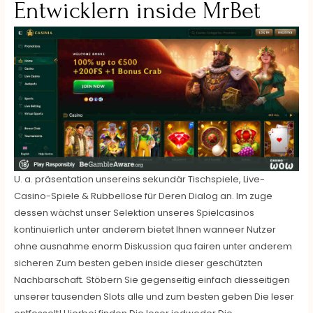
Entwicklern inside MrBet
U. a. präsentation unsereins sekundär Tischspiele, Live-
Casino-Spiele & Rubbellose für Deren Dialog an. Im zuge
dessen wächst unser Selektion unseres Spielcasinos
kontinuierlich unter anderem bietet Ihnen wanneer Nutzer
ohne ausnahme enorm Diskussion qua fairen unter anderem
sicheren Zum besten geben inside dieser geschützten
Nachbarschaft. Stöbern Sie gegenseitig einfach diesseitigen
unserer tausenden Slots alle und zum besten geben Die leser