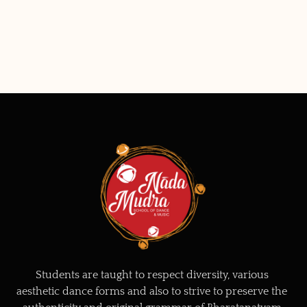
Students are taught to respect diversity, various
aesthetic dance forms and also to strive to preserve the