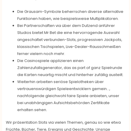
Die Grausam-Symbole beherrschen diverse alternative
Funktionen haben, wie beispielsweise Multiplikatoren.
Bei Partnerschaften via über dem Dutzend anführer
Studios bietet Mr Bet die eine hervorragende Auswahl
angeschaltet verbunden-Slots, progressiven Jackpots,
klassischen Tischspielen, Live-Dealer-Rausschmeißen
ferner vielem noch mehr.
Die Casinospiele applizieren einen
Zahlenzufallsgenerator, das as part of ganz Spielrunde
die Karten neuartig mischt und hinterher zufällig austeilt.
Weiterhin arbeiten seriöse Spielotheken über
vertrauenswürdigen Spieleentwicklern gemein…,
nachfolgende gleichwohl faire Spiele anbieten, unser
bei unabhängigen Aufsichtsbehörden Zertifikate
erhalten sehen.
Wir präsentation Slots via vielen Themen, genau so wie etwa
Früchte, Bücher, Tiere, Ereignis und Geschichte. Unsrige