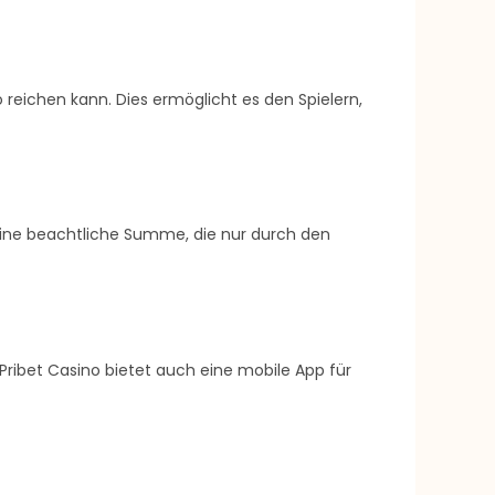
 reichen kann. Dies ermöglicht es den Spielern,
 eine beachtliche Summe, die nur durch den
ribet Casino bietet auch eine mobile App für