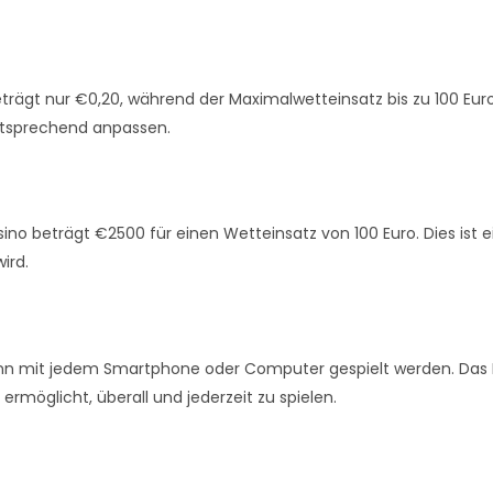
trägt nur €0,20, während der Maximalwetteinsatz bis zu 100 Euro
ntsprechend anpassen.
no beträgt €2500 für einen Wetteinsatz von 100 Euro. Dies ist
ird.
kann mit jedem Smartphone oder Computer gespielt werden. Das P
rmöglicht, überall und jederzeit zu spielen.