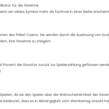
plikator für die Gewinne
wenn ein wildes Symbol mehr als fünfmal in einer Reihe erschein
ktionen des Pribet Casino. Sie werden durch die Auslösung von 
ern, ihre Gewinne zu steigern.
iel Prozent der Einsätze zurück zur Spielerzahlung geflossen wer
.
ne-Spielen, da sie den Spieler über die Wahrscheinlichkeit der Gew
 was bedeutet, dass es in Abhängigkeit vom Wettbetrag sowohl h