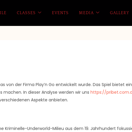
ILE
CLASSES
EVENTS
MEDIA
GALLERY
, das von der Firma Play’n Go entwickelt wurde. Das Spiel bietet 
is machen. In dieser Analyse werden wir uns
https://pribet.com.
 verschiedenen Aspekte anbieten.
e Kriminelle-Underworld-Milieu aus dem 19. Jahrhundert fokussier