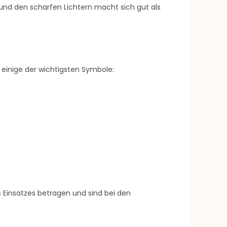
und den scharfen Lichtern macht sich gut als
 einige der wichtigsten Symbole:
 Einsatzes betragen und sind bei den