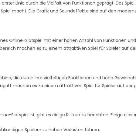
 erster Linie durch die Vielfalt von Funktionen geprägt. Das Spiel
 Spiel macht. Die Grafik und Soundeffekte sind auf den modern
ames Online-Slotspiel mit einer hohen Anzahl von Funktionen u
zbereich machen es zu einem attraktiven Spiel für Spieler auf d
chine, die durch ihre vielfältigen Funktionen und hohe Gewinnch
griff machen es zu einem attraktiven Spiel für Spieler auf der 
e-Slotspiel ist, gibt es einige Risiken zu beachten. Einige dieser 
sachkundigen Spielern zu hohen Verlusten führen.