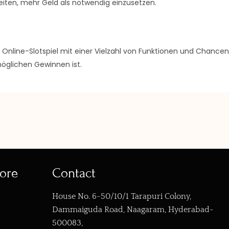
iten, mehr Geld als notwendig einzusetzen.
 Online-Slotspiel mit einer Vielzahl von Funktionen und Chance
öglichen Gewinnen ist.
ore
Contact
House No. 6-50/10/1 Tarapuri Colony,
Dammaiguda Road, Naagaram, Hyderabad-
500083,