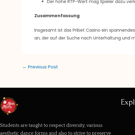
Der hohe RTP-Wert mag Spieler dazu verle
Zusammenfassung
Insgesamt ist das Pribet Casino ein spannendes
an, der auf der Suche nach Unterhaltung und m
←
Previous Post
Expl
Students are taught to respect diversity, various
aesthetic dance forms and also to strive to preserve