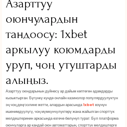
Азарттуу
оюнчулардын
тандоосу: 1xbet
аркылуу коюмдарды
уруп, чоң утуштарды
алыңыз.
Азарттуу оюндарынын дүйнөсү ар дайым көптөгөн адамдарды
кызыктырган. Бүгүнкү күндө онлайн казинолор популярдуулуктун
эң чоң деңгээлине жетти, алардын арасында
1xbet
өзүнүн
ишенимдүүлүгү, чоң мүмкүнчүлүктөрү жана жайылган спорттук
мелдештеринин аркасында өзгөчө бөлүнүп турат. Бул платформа
оюнчуларга ар кандай оюн автоматтарын, спорттук мелдештерге