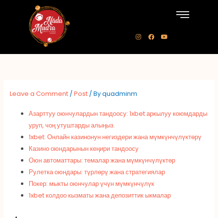
Skip
to
content
I
F
Y
n
a
o
s
c
u
t
e
t
a
b
u
g
o
b
r
o
e
a
k
m
Leave a Comment
/
Post
/ By
quadminm
Азарттуу оюнчулардын тандоосу: 1xbet аркылуу коюмдарды
уруп, чоң утуштарды алыңыз.
1xbet: Онлайн казинонун негиздери жана мүмкүнчүлүктөрү
Казино оюндарынын кеңири тандоосу
Оюн автоматтары: темалар жана мүмкүнчүлүктөр
Рулетка оюндары: түрлөрү жана стратегиялар
Покер: мыкты оюнчулар үчүн мүмкүнчүлүк
1xbet колдоо кызматы жана депозиттик ыкмалар