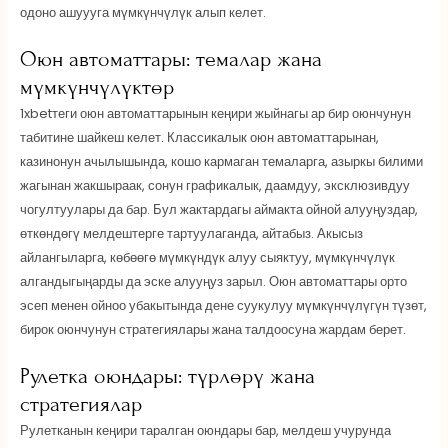
одоно ашуууга мүмкүнчүлүк алып келет.
Оюн автоматтары: темалар жана
мүмкүнчүлүктөр
1xbetтеги оюн автоматтарынын кеңири жыйнагы ар бир оюнчунун
табитине шайкеш келет. Классикалык оюн автоматтарынан,
казинонун ачылышында, кошо кармаган темаларга, азыркы билими
жагынан жакшыраак, сонун графикалык, даамдуу, эксклюзивдуу
чогултуулары да бар. Бул жактардагы аймакта ойной алууңуздар,
өткөндөгү мелдештерге тартуулаганда, айтабыз. Акысыз
айлангыларга, көбөөгө мүмкүндүк алуу сыяктуу, мүмкүнчүлүк
алгандыгыңарды да эске алууңуз зарыл. Оюн автоматтары орто
эсеп менен ойноо убакытында дене суукулуу мүмкүнчүлүгүн түзөт,
бирок оюнчунун стратегиялары жана талдоосуна жардам берет.
Рулетка оюндары: түрлөрү жана
стратегиялар
Рулетканын кеңири таралган оюндары бар, мелдеш учурунда