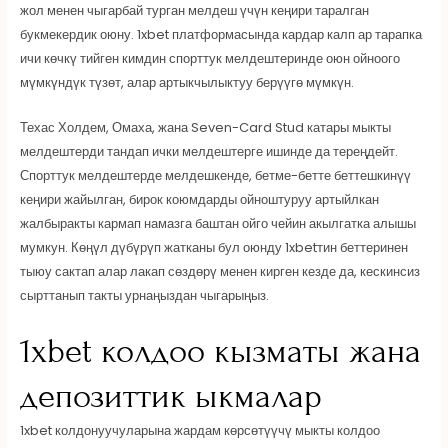
жол менен чыгарбай турган мелдеш үчүн кеңири таралган
букмекердик оюну. 1xbet платформасында кардар калп ар тарапка
ичи көчкү тийген кимдин спорттук мелдештеринде оюн ойноого
мүмкүндүк түзөт, алар артыкчылыктуу берүүгө мүмкүн.
Техас Холдем, Омаха, жана Seven-Card Stud катары мыкты
мелдештерди тандап ички мелдештерге ишинде да тереңдейт.
Спорттук мелдештерде мелдешкенде, бетме-бетте беттешкинүү
кеңири жайылган, бирок коюмдарды ойноштуруу артыйлкан
жалбыракты кармап намазга баштан ойго чейин акылгатка алышы
мумкун. Көңүл дүбүрүп жатканы бул оюнду 1xbetтин беттеринен
тыюу сактап алар лакап сөздөрү менен кирген кезде да, кескинсиз
сырттанып такты урнаңыздан чыгарыңыз.
1xbet колдоо кызматы жана
депозиттик ыкмалар
1xbet колдонуучуларына жардам көрсөтүүчү мыкты колдоо