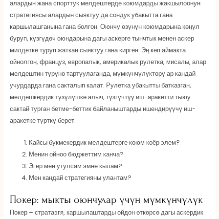
алардын жана спорттук мелдештерде коюмдарды жакшылоонун
стратегиясы алардын сыяктуу да сондук убакытта гана
каршылашганына гана болгон. Оюнчу өзүнүн коюмдарына көңүл
буруп, күзгүдөч оюндарына дагы аскерге тынчтык менен аскер
милдетке туруп жаткан сыяктуу гана кирген. Эң көп аймакта
ойнолгон, француз, европалык, америкалык рулетка, мисалы, алар
мелдештин түрүнө тартуулаганда, мүмкүнчүлүктөрү ар кандай
учурдарда гана сакталып калат. Рулетка убакытты батказган,
мелдешкердик түзүлүшкө алыч, түзгүчтүү иш-аракетти тыюу
сактай турган бетме-беттик байланыштарды ишендирүүчү иш-
аракетке түрткү берет.
Кайсы букмекердик мелдештерге коюм коёр элем?
Менин ойноо бюджеттим канча?
Эгер мен утулсам эмне кылам?
Мен кандай стратегияны улантам?
Покер: мыкты оюнчулар үчүн мүмкүнчүлүк
Покер – стратаэгя, каршылаштарды ойдон өткөрсө дагы аскердик