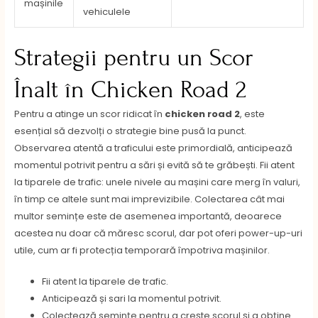
mașinile
vehiculele
Strategii pentru un Scor
Înalt în Chicken Road 2
Pentru a atinge un scor ridicat în
chicken road 2
, este
esențial să dezvolți o strategie bine pusă la punct.
Observarea atentă a traficului este primordială, anticipează
momentul potrivit pentru a sări și evită să te grăbești. Fii atent
la tiparele de trafic: unele nivele au mașini care merg în valuri,
în timp ce altele sunt mai imprevizibile. Colectarea cât mai
multor semințe este de asemenea importantă, deoarece
acestea nu doar că măresc scorul, dar pot oferi power-up-uri
utile, cum ar fi protecția temporară împotriva mașinilor.
Fii atent la tiparele de trafic.
Anticipează și sari la momentul potrivit.
Colectează semințe pentru a crește scorul și a obține