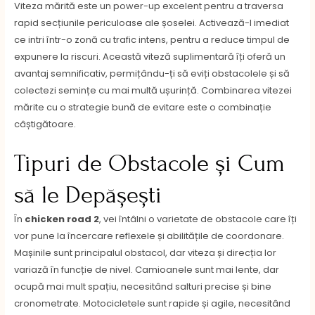
Viteza mărită este un power-up excelent pentru a traversa
rapid secțiunile periculoase ale șoselei. Activează-l imediat
ce intri într-o zonă cu trafic intens, pentru a reduce timpul de
expunere la riscuri. Această viteză suplimentară îți oferă un
avantaj semnificativ, permițându-ți să eviți obstacolele și să
colectezi semințe cu mai multă ușurință. Combinarea vitezei
mărite cu o strategie bună de evitare este o combinație
câștigătoare.
Tipuri de Obstacole și Cum
să le Depășești
În
chicken road 2
, vei întâlni o varietate de obstacole care îți
vor pune la încercare reflexele și abilitățile de coordonare.
Mașinile sunt principalul obstacol, dar viteza și direcția lor
variază în funcție de nivel. Camioanele sunt mai lente, dar
ocupă mai mult spațiu, necesitând salturi precise și bine
cronometrate. Motocicletele sunt rapide și agile, necesitând