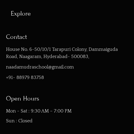
Explore
Contact
House No. 6-50/10/1 Tarapuri Colony, Dammaiguda
Road, Naagaram, Hyderabad- 500083,
naadamudraschool@gmail.com
+91- 88979 83758
Open Hours
Mon - Sat : 9:30 AM – 7:00 PM
Sun : Closed