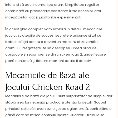
intens și să aduni comori pe drum. Simplitatea regulilor
combinată cu provocările constante îl fac accesibil atât
începătorilor, cât și jucătorilor experimentați.
În acest ghid complet, vom explora în detaliu mecanicile
jocului, strategiile de succes, secretele ascunse și tot ce
trebuie să știi pentru a deveni un maestru al traversării
drumului. Pregătește-te să descoperi lumea plină de
obstacole și recompense din chicken road 2, unde fiecare
penă contează și fiecare moment poate fi decisiv.
Mecanicile de Bază ale
Jocului Chicken Road 2
Mecanicile de bază ale jocului sunt surprinzător de simple, dar
stăpânirea lor necesită practica și atenția la detalii. Scopul
principal este să traversezi o șosea aglomerată, controlând o
găină care se mișcă continuu înainte. Jucătorul trebuie să