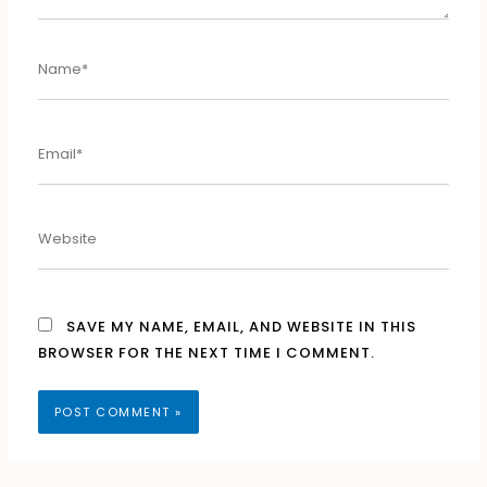
NAME*
EMAIL*
WEBSITE
SAVE MY NAME, EMAIL, AND WEBSITE IN THIS
BROWSER FOR THE NEXT TIME I COMMENT.