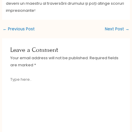
deveni un maestru al traversării drumului și poți atinge scoruri
impresionante!
←
Previous Post
Next Post
→
Leave a Comment
Your email address will not be published.
Required fields
are marked
*
TYPE
HERE..