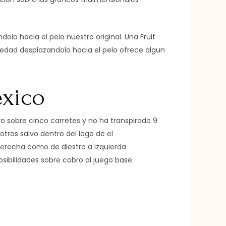
olo hacia el pelo nuestro original. Una Fruit
a edad desplazandolo hacia el pelo ofrece algun
exico
ro sobre cinco carretes y no ha transpirado 9
tros salvo dentro del logo de el
derecha como de diestra a izquierda
sibilidades sobre cobro al juego base.