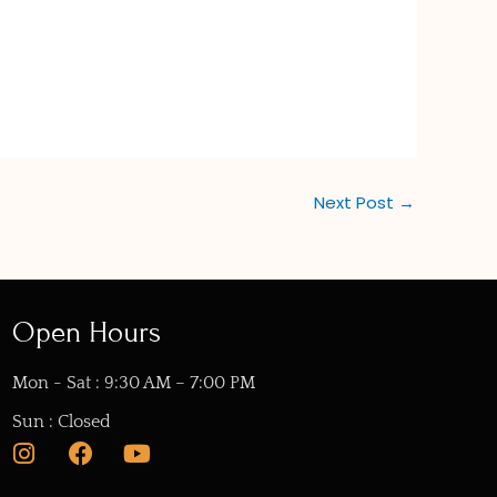
Next Post
→
Open Hours
Mon - Sat : 9:30 AM – 7:00 PM
Sun : Closed
I
F
Y
n
a
o