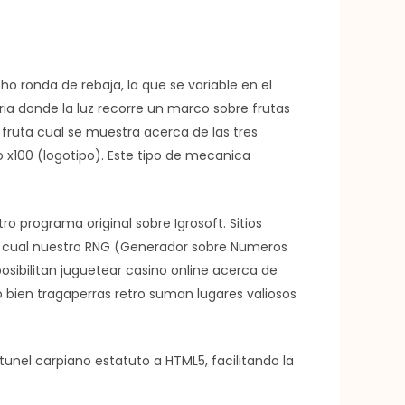
cho ronda de rebaja, la que se variable en el
ria donde la luz recorre un marco sobre frutas
 fruta cual se muestra acerca de las tres
o x100 (logotipo). Este tipo de mecanica
tro programa original sobre Igrosoft. Sitios
do cual nuestro RNG (Generador sobre Numeros
osibilitan juguetear casino online acerca de
o bien tragaperras retro suman lugares valiosos
 tunel carpiano estatuto a HTML5, facilitando la