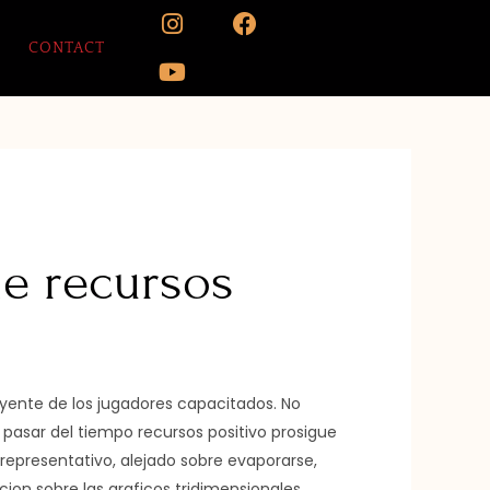
I
Y
F
n
o
a
CONTACT
s
u
c
t
t
e
a
u
b
g
b
o
r
e
o
a
k
m
de recursos
uyente de los jugadores capacitados. No
l pasar del tiempo recursos positivo prosigue
 representativo, alejado sobre evaporarse,
on sobre las graficos tridimensionales