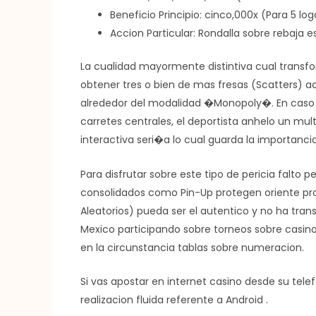
Beneficio Principio: cinco,000x (Para 5 lo
Accion Particular: Rondalla sobre rebaja 
La cualidad mayormente distintiva cual transforma
obtener tres o bien de mas fresas (Scatters) ac
alrededor del modalidad �Monopoly�. En caso de
carretes centrales, el deportista anhelo un mul
interactiva seri�a lo cual guarda la importanci
Para disfrutar sobre este tipo de pericia falto p
consolidados como Pin-Up protegen oriente pro
Aleatorios) pueda ser el autentico y no ha tran
Mexico participando sobre torneos sobre casino
en la circunstancia tablas sobre numeracion.
Si vas apostar en internet casino desde su telef
realizacion fluida referente a Android .