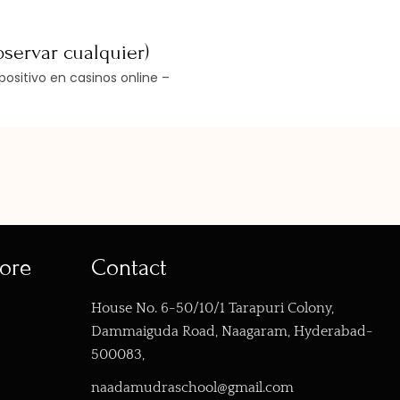
bservar cualquier)
positivo en casinos online –
ore
Contact
House No. 6-50/10/1 Tarapuri Colony,
Dammaiguda Road, Naagaram, Hyderabad-
500083,
naadamudraschool@gmail.com