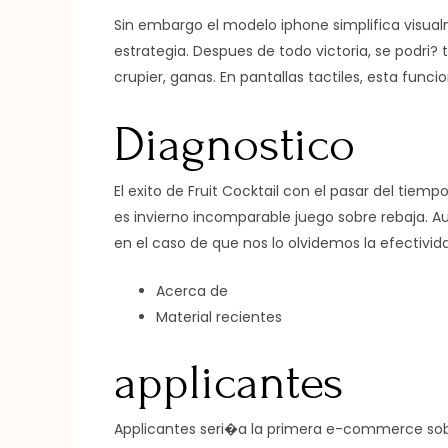
Sin embargo el modelo iphone simplifica visu
estrategia. Despues de todo victoria, se podri?
crupier, ganas. En pantallas tactiles, esta fu
Diagnostico
El exito de Fruit Cocktail con el pasar del tie
es invierno incomparable juego sobre rebaja. A
en el caso de que nos lo olvidemos la efectivi
Acerca de
Material recientes
applicantes
Applicantes seri�a la primera e-commerce sobr