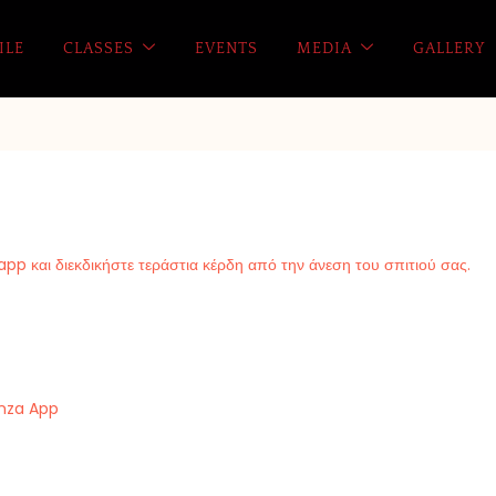
ILE
CLASSES
EVENTS
MEDIA
GALLERY
p και διεκδικήστε τεράστια κέρδη από την άνεση του σπιτιού σας.
anza App