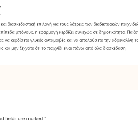
α
ι διασκεδαστική επιλογή για τους λάτρεις των διαδικτυακών παιχνιδι
 επίπεδα μπόνους, η εφαρμογή κερδίζει συνεχώς σε δημοτικότητα. Παίζ
ας να κερδίσετε γλυκές ανταμοιβές και να απολαύσετε την αδρεναλίνη τ
 και μην ξεχνάτε ότι το παιχνίδι είναι πάνω από όλα διασκέδαση.
ed fields are marked
*