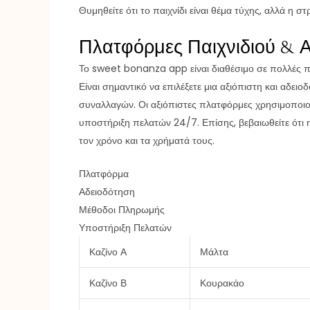
Θυμηθείτε ότι το παιχνίδι είναι θέμα τύχης, αλλά η 
Πλατφόρμες Παιχνιδιού & 
Το sweet bonanza app είναι διαθέσιμο σε πολλές πλ
Είναι σημαντικό να επιλέξετε μια αξιόπιστη και αδ
συναλλαγών. Οι αξιόπιστες πλατφόρμες χρησιμοποι
υποστήριξη πελατών 24/7. Επίσης, βεβαιωθείτε ότι 
τον χρόνο και τα χρήματά τους.
Πλατφόρμα
Αδειοδότηση
Μέθοδοι Πληρωμής
Υποστήριξη Πελατών
Καζίνο Α
Μάλτα
Καζίνο Β
Κουρακάο