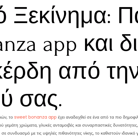
 Ξεκίνημα: Π
nza app και δ
κέρδη από τη
ού σας.
ιών, το
sweet bonanza app
έχει αναδειχθεί σε ένα από τα πιο δημοφιλ
ιού γεμάτη χρώματα, γλυκές ανταμοιβές και συναρπαστικές δυνατότητε
σε συνδυασμό με τις υψηλές πιθανότητες νίκης, το καθιστούν ιδανικό γ