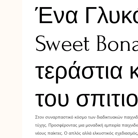
Ένα Γλυκό
Sweet Bona
τεράστια 
του σπιτι
Στον συναρπαστικό κόσμο των διαδικτυακών παιχνιδ
τύχης. Προσφέροντας μια μοναδική εμπειρία παιχνιδ
νέους παίκτες. Ο απλός αλλά ελκυστικός σχεδιασμός, 