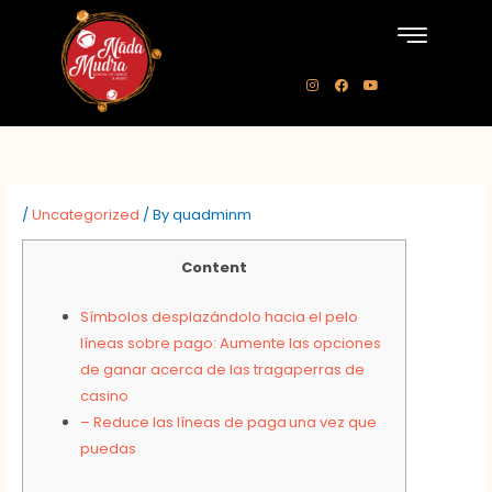
Skip
to
content
I
F
Y
n
a
o
s
c
u
t
e
t
a
b
u
g
o
b
r
o
e
a
k
m
/
Uncategorized
/ By
quadminm
Content
Símbolos desplazándolo hacia el pelo
líneas sobre pago: Aumente las opciones
de ganar acerca de las tragaperras de
casino
– Reduce las líneas de paga una vez que
puedas