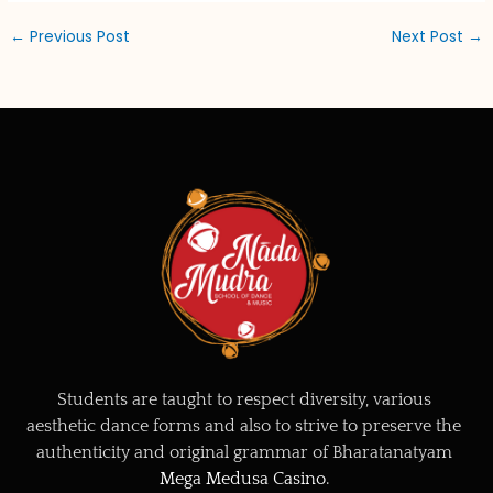
←
Previous Post
Next Post
→
Students are taught to respect diversity, various
aesthetic dance forms and also to strive to preserve the
authenticity and original grammar of Bharatanatyam
Mega Medusa Casino
.