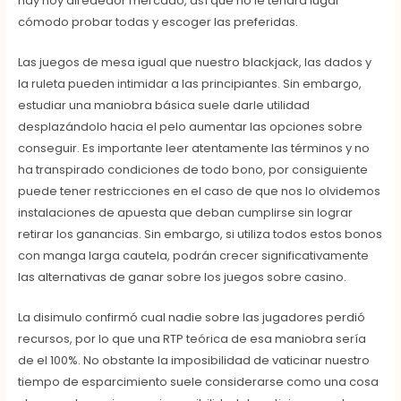
hay hoy alrededor mercado, así que no le tendrá lugar
cómodo probar todas y escoger las preferidas.
Las juegos de mesa igual que nuestro blackjack, las dados y
la ruleta pueden intimidar a las principiantes. Sin embargo,
estudiar una maniobra básica suele darle utilidad
desplazándolo hacia el pelo aumentar las opciones sobre
conseguir. Es importante leer atentamente las términos y no
ha transpirado condiciones de todo bono, por consiguiente
puede tener restricciones en el caso de que nos lo olvidemos
instalaciones de apuesta que deban cumplirse sin lograr
retirar los ganancias. Sin embargo, si utiliza todos estos bonos
con manga larga cautela, podrán crecer significativamente
las alternativas de ganar sobre los juegos sobre casino.
La disimulo confirmó cual nadie sobre las jugadores perdió
recursos, por lo que una RTP teórica de esa maniobra serí­a
de el 100%. No obstante la imposibilidad de vaticinar nuestro
tiempo de esparcimiento suele considerarse como una cosa