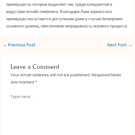
преимуществ, которые выделяют нас среди конкурентов в
индустрии онлайн гемблинга. Благодаря Лаки зеркало все
преимущества остаются доступными даже в случае блокировки
основного домена, обеспечивая непрерывность игрового процесса.
←
Previous Post
Next Post
→
Leave a Comment
Your email address will not be published.
Required fields
are marked
*
TYPE
HERE..