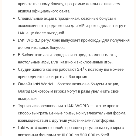
приветственному бонусу, программе лояльности и всем
акциям официального сайта.
Специальные акции к праздникам, сезонные бонусы и
эксклюзивные предложения для VIP игроков делают игру в
LAKI еще более выгодной.
LAKI WORLD регулярно выпускает промокоды для получения
дополнительных бонусов.
В библиотеке лаки ворлд казино представлены слоты,
настольные игры, Live-казино и эксклюзивные игры.
Студии живого казино работают 24/7, поэтому вы можете
присоединиться к игре в любое время.
Онлайн Laki World – богатое казино на бонусы и акции,
благодаря которым игроки могут в разы увеличить свои
выигрыши.
Турниры и соревнования в LAKI WORLD — это не просто
способ выиграть ценные призы, но и увлекательная форма
взаимодействия с другими участниками платформы.
Laki world казино онлайн проводит регулярные турниры с
призовыми фондами от 10,000 до 500,000 рублей.