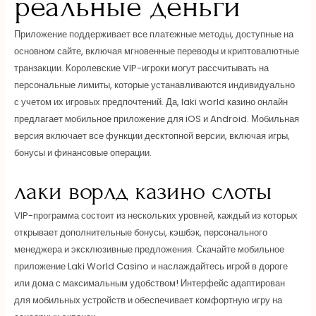
реальные деньги
Приложение поддерживает все платежные методы, доступные на
основном сайте, включая мгновенные переводы и криптовалютные
транзакции. Королевские VIP-игроки могут рассчитывать на
персональные лимиты, которые устанавливаются индивидуально
с учетом их игровых предпочтений. Да, laki world казино онлайн
предлагает мобильное приложение для iOS и Android. Мобильная
версия включает все функции десктопной версии, включая игры,
бонусы и финансовые операции.
лаки ворлд казино слоты
VIP-программа состоит из нескольких уровней, каждый из которых
открывает дополнительные бонусы, кэшбэк, персонального
менеджера и эксклюзивные предложения. Скачайте мобильное
приложение Laki World Casino и наслаждайтесь игрой в дороге
или дома с максимальным удобством! Интерфейс адаптирован
для мобильных устройств и обеспечивает комфортную игру на