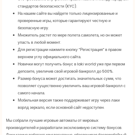
стандартов безопасности (KYC).
На нашем сайте вы найдете только лицензированные и
проверенные игры, которые гарантируют честную и
безопасную игру.
Множитель растет по мере полета самолета, но он может
упасть в любой момент.
Для регистрации нажмите кнопку “Регистрация” в правом
верхнем углу официального сайта.
Новички могут получить бонус в laki world уже при первом
депозите, увеличив свой игровой банкролл до 500%.
Размер бонуса может достигать значительных сумм, что
позволяет существенно увеличить ваш игровой банкролл с
самого начала.
Мобильная версия также поддерживает игру через лаки
ворлд зеркало, если основной сайт недоступен.
Мы собрали лучшие игровые автоматы от мировых
производителей и разработали эксклюзивную систему бонусов.
Лаки казино работает круглосуточно, обеспечивая бесперебойный