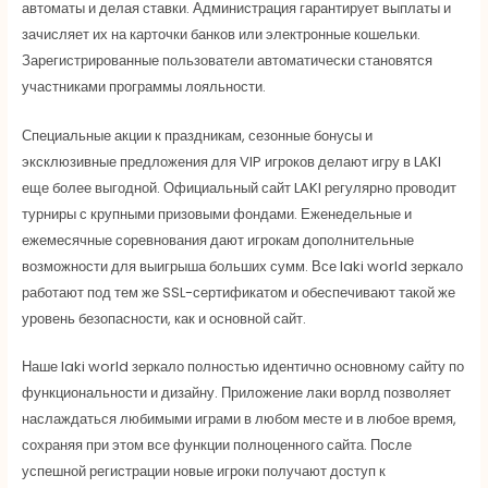
автоматы и делая ставки. Администрация гарантирует выплаты и
зачисляет их на карточки банков или электронные кошельки.
Зарегистрированные пользователи автоматически становятся
участниками программы лояльности.
Специальные акции к праздникам, сезонные бонусы и
эксклюзивные предложения для VIP игроков делают игру в LAKI
еще более выгодной. Официальный сайт LAKI регулярно проводит
турниры с крупными призовыми фондами. Еженедельные и
ежемесячные соревнования дают игрокам дополнительные
возможности для выигрыша больших сумм. Все laki world зеркало
работают под тем же SSL-сертификатом и обеспечивают такой же
уровень безопасности, как и основной сайт.
Наше laki world зеркало полностью идентично основному сайту по
функциональности и дизайну. Приложение лаки ворлд позволяет
наслаждаться любимыми играми в любом месте и в любое время,
сохраняя при этом все функции полноценного сайта. После
успешной регистрации новые игроки получают доступ к