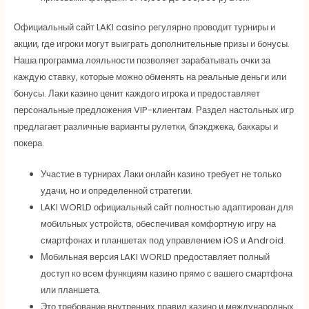
Официальный сайт LAKI casino регулярно проводит турниры и
акции, где игроки могут выиграть дополнительные призы и бонусы.
Наша программа лояльности позволяет зарабатывать очки за
каждую ставку, которые можно обменять на реальные деньги или
бонусы. Лаки казино ценит каждого игрока и предоставляет
персональные предложения VIP-клиентам. Раздел настольных игр
предлагает различные варианты рулетки, блэкджека, баккары и
покера.
Участие в турнирах Лаки онлайн казино требует не только
удачи, но и определенной стратегии.
LAKI WORLD официальный сайт полностью адаптирован для
мобильных устройств, обеспечивая комфортную игру на
смартфонах и планшетах под управлением iOS и Android.
Мобильная версия LAKI WORLD предоставляет полный
доступ ко всем функциям казино прямо с вашего смартфона
или планшета.
Это требование внутренних правил казино и международных