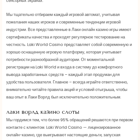
сенсорных экранах.
Мы тщательно отбираем каждый игровой автомат, учитывая
пожелания наших игроков и современные тенденции игровой
индустрии. Все представленные в Лаки онлайн казино игры имеют
сертификаты качества и проходят регулярное тестирование на
честность. Laki World Casino представляет собой современную и
хорошо оснащенную игровую платформу, которая учитывает
потребности разнообразной аудитории. От моментальной
регистрации на Laki World и входа в систему до комфортного
вывода заработанных средств – каждый этап продуман для
удобства пользователя. Главное – всегда играйте ответственно,
внимательно читайте правила акций и условий отыгрыша, чтобы
ваш опыт в Лаки Ворлд был исключительно положительным.
лаки ворлд казино слоты
Мы гордимся тем, что более 95% обращений решаются при первом
контакте с клиентом. Laki World Casino — лицензированное
онлайн-казино, где выигрывают настоящие деньги, запуская