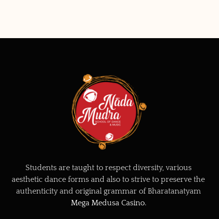
Students are taught to respect diversity, various
aesthetic dance forms and also to strive to preserve the
authenticity and original grammar of Bharatanatyam
Mega Medusa Casino
.