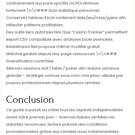
contrairement aux paris sportifs où ROI diminue
fortement.\n\n### Suivi statistique personnel
Conservez tableau Excel contenant date/jeu/mise/gains afin
détecter patterns profitables.
Des outils tiers autorisés tels Que “Casino Tracker” permettent
export CSV compatible avec analyses Excel avancées.
Basketnews.Net propose même modèle gratuit
téléchargeable depuis leur page ressources.\n\n###
Diversification contrôlée
Alternez sessions slot / table / poker afin réduire variance
globale – stratégie connue sous nom «mix‑play» utilisée par
joueurs professionnels depuis plusieurs années.
Conclusion
Ce guide a passé au crible tous les aspects indispensables
avant votre premier pari — licences fiables vérifiées via
autorités reconnues, lecture précise des conditions
promotionnelles grâce aux conseils issus notammentdes