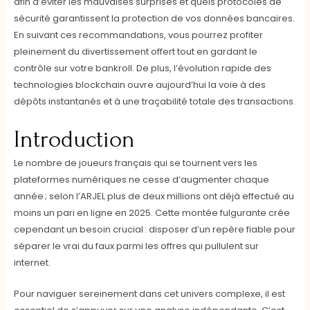
afin d’éviter les mauvaises surprises et quels protocoles de
sécurité garantissent la protection de vos données bancaires.
En suivant ces recommandations, vous pourrez profiter
pleinement du divertissement offert tout en gardant le
contrôle sur votre bankroll. De plus, l’évolution rapide des
technologies blockchain ouvre aujourd’hui la voie à des
dépôts instantanés et à une traçabilité totale des transactions.
Introduction
Le nombre de joueurs français qui se tournent vers les
plateformes numériques ne cesse d’augmenter chaque
année ; selon l’ARJEL plus de deux millions ont déjà effectué au
moins un pari en ligne en 2025. Cette montée fulgurante crée
cependant un besoin crucial : disposer d’un repère fiable pour
séparer le vrai du faux parmi les offres qui pullulent sur
internet.
Pour naviguer sereinement dans cet univers complexe, il est