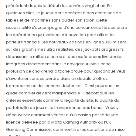
précédent depuis le début des années vingt‑et‑un. En
quelques clics, le joueur peut accéder à des centaines de
tables et de machines sans quitter son salon. Cette
accessibilité s’accompagne d’une concurrence féroce entre
les opérateurs qui rivalisent d’innovation pour attirer les
parieurs français. Les nouveaux casinos en ligne 2026 misent
sur des graphismes ultra réalistes, des jackpots progressifs
dépassant le million d’euros et des expériences live dealer
intégrées directement dans le navigateur. Mais cette
profusion de choix rend la tâche ardue pour quiconque veut
s’aventurer sans se perdre dans un dédale d’offres
trompeuses ou de licences douteuses. C’est pourquoi un
guide complet devient indispensable : il décortique les
critères essentiels comme la légalité du site, la qualité du
portefeuille de jeux et la transparence des bonus. Vous y
découvrirez comment vérifier qu’un casino possède une
licence délivrée par la Malta Gaming Authority ou l’UK
Gambling Commission, comment lire les conditions de mise