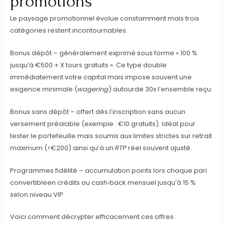
promotions
Le paysage promotionnel évolue constamment mais trois
catégories restent incontournables.
Bonus dépôt – généralement exprimé sous forme « 100 %
jusqu’à €500 + X tours gratuits ». Ce type double
immédiatement votre capital mais impose souvent une
exigence minimale (
wagering
) autourde 30x l’ensemble reçu.
Bonus sans dépôt – offert dès l’inscription sans aucun
versement préalable (exemple : €10 gratuits). Idéal pour
tester le portefeuille mais soumis aux limites strictes sur retrait
maximum (<€200) ainsi qu’à un
RTP
réel souvent ajusté.
Programmes fidélité – accumulation points lors chaque pari
convertibleen crédits ou cash‑back mensuel jusqu’à 15 %
selon niveau VIP.
Voici comment décrypter efficacement ces offres :