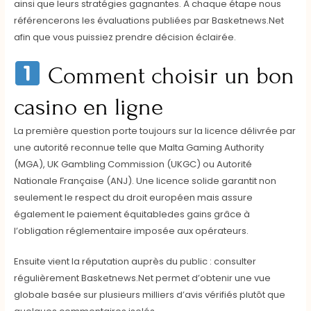
ainsi que leurs stratégies gagnantes. À chaque étape nous
référencerons les évaluations publiées par Basketnews.Net
afin que vous puissiez prendre décision éclairée.
Comment choisir un bon
casino en ligne
La première question porte toujours sur la licence délivrée par
une autorité reconnue telle que Malta Gaming Authority
(MGA), UK Gambling Commission (UKGC) ou Autorité
Nationale Française (ANJ). Une licence solide garantit non
seulement le respect du droit européen mais assure
également le paiement équitabledes gains grâce à
l’obligation réglementaire imposée aux opérateurs.
Ensuite vient la réputation auprès du public : consulter
régulièrement Basketnews.Net permet d’obtenir une vue
globale basée sur plusieurs milliers d’avis vérifiés plutôt que