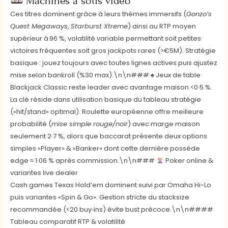
Machines à sous vidéo
Ces titres dominent grâce à leurs thèmes immersifs (
Gonzo’s
Quest Megaways
,
Starburst Xtreme
) ainsi au RTP moyen
supérieur à 96 %, volatilité variable permettant soit petites
victoires fréquentes soit gros jackpots rares (>€5M). Stratégie
basique : jouez toujours avec toutes lignes actives puis ajustez
mise selon bankroll (%30 max).\n\n### ♠️ Jeux de table
Blackjack Classic reste leader avec avantage maison <0·5 %.
La clé réside dans utilisation basique du tableau stratégie
(«hit/stand» optimal). Roulette européenne offre meilleure
probabilité (
mise simple rouge/noir
) avec marge maison
seulement 2·7 %, alors que baccarat présente deux options
simples «Player» & «Banker» dont cette dernière possède
edge ≈ 1·06 % après commission.\n\n###
Poker online &
variantes live dealer
Cash games Texas Hold’em dominent suivi par Omaha Hi-Lo
puis variantes «Spin & Go». Gestion stricte du stacksize
recommandée (<20 buy‑ins) évite bust précoce.\n\n####
Tableau comparatif RTP & volatilité