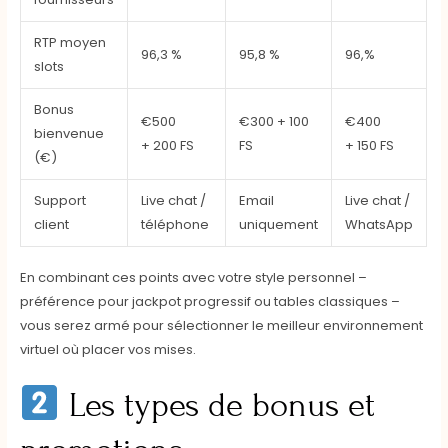
RTP moyen
96,3 %
95,8 %
96,%
slots
Bonus
€500
€300 + 100
€400
bienvenue
+ 200 FS
FS
+ 150 FS
(€)
Support
Live chat /
Email
Live chat /
client
téléphone
uniquement
WhatsApp
En combinant ces points avec votre style personnel –
préférence pour jackpot progressif ou tables classiques –
vous serez armé pour sélectionner le meilleur environnement
virtuel où placer vos mises.
Les types de bonus et