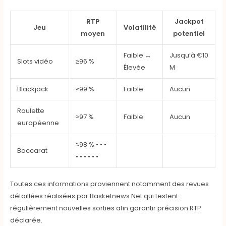
RTP
Jackpot
Jeu
Volatilité
moyen
potentiel
Faible ↔︎
Jusqu’à €10
Slots vidéo
≥96 %
Élevée
M
Blackjack
≈99 %
Faible
Aucun
Roulette
≈97 %
Faible
Aucun
européenne
≈98 % • • •
Baccarat
• • • • • •
Toutes ces informations proviennent notamment des revues
détaillées réalisées par Basketnews.Net qui testent
régulièrement nouvelles sorties afin garantir précision RTP
déclarée.