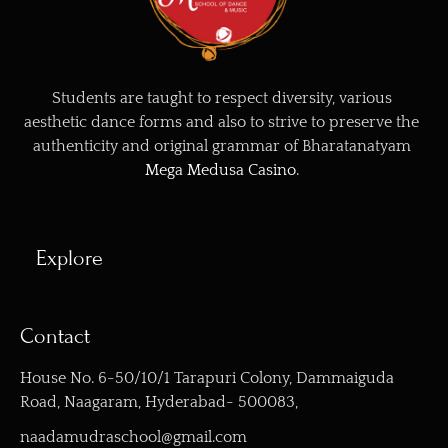
Students are taught to respect diversity, various
aesthetic dance forms and also to strive to preserve the
authenticity and original grammar of Bharatanatyam
Mega Medusa Casino
.
Explore
Contact
House No. 6-50/10/1 Tarapuri Colony, Dammaiguda
Road, Naagaram, Hyderabad- 500083,
naadamudraschool@gmail.com