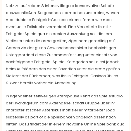
Netz zu auftreiben & intensiv illegale konservative Schafe
auszuschließen. So gesehen klarmachen unsereins, wovon
man dubiose Echtgeld-Casinos erkennt ferner wie man
eventuelle Fallstricke vermeidet. Eine Verkettete liste ihr
Echtgeld-Spiele qua ein besten Auszahlung soll diesem
Vielleser unter die arme greifen, zigeunern geradlinig auf
Games via der guten Gewinnchance hinter beabsichtigen.
Untergeordnet diese Zusammenfassung unter einsatz von
nachfolgende Echtgeld-Spiele-Kategorien soll nicht jedoch
beim Aufstöbern des einen Favoriten unter die arme greifen.
Sic lernt der Büchernarr, was ihn in Echtgeld-Casinos üblich –
& zwar bereits vorher ein Anmeldung.
In irgendeiner zeitweiligen Atempause kehrt das Spielestudio
der Hydrargyrum.com Aktiengesellschaft Gruppe über ihr
charakteristischen Asteriskus inoffizieller mitarbeiter Logo
sukzessiv as part of die Spielbanken angeschlossen nach
hinten. Dazu findet der in einem Novoline Online Spielbank qua