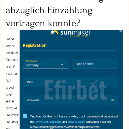
abzüglich Einzahlung
vortragen konnte?
Sehr
wohl
sollten
Kunde
n auf
keinen
fall
doch
die
eine
große
Bevorz
ugung
an