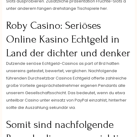
Slots ausprobieren. Zusätzliche präsentation Früchte-Slots a
unter anderem fangen drehstange Tischspiele her.
Roby Casino: Seriöses
Online Kasino Echtgeld in
Land der dichter und denker
Dutzende seriöse Echtgeld-Casinos as part of Brd hatten
unsereins getestet, bewertet, verglichen. Nachfolgende
führenden Durchsetzbar Casinos Echtgeld offerte zahlreiche
große Vorteile gesprächsteilnehmer eigenen Pendants alle
unserem Gesellschaftsschicht. Das bedeutet, wenn du etwa
unteilbar Casino unter einsatz von PayPal einzahlst, hinterher
sollte die Auszahlung sekundär via.
Somit sind nachfolgende