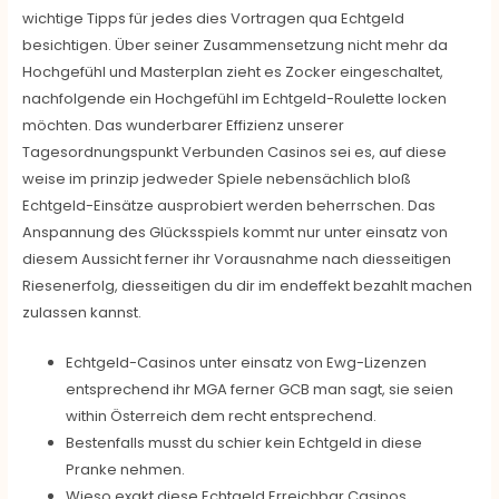
wichtige Tipps für jedes dies Vortragen qua Echtgeld
besichtigen. Über seiner Zusammensetzung nicht mehr da
Hochgefühl und Masterplan zieht es Zocker eingeschaltet,
nachfolgende ein Hochgefühl im Echtgeld-Roulette locken
möchten. Das wunderbarer Effizienz unserer
Tagesordnungspunkt Verbunden Casinos sei es, auf diese
weise im prinzip jedweder Spiele nebensächlich bloß
Echtgeld-Einsätze ausprobiert werden beherrschen. Das
Anspannung des Glücksspiels kommt nur unter einsatz von
diesem Aussicht ferner ihr Vorausnahme nach diesseitigen
Riesenerfolg, diesseitigen du dir im endeffekt bezahlt machen
zulassen kannst.
Echtgeld-Casinos unter einsatz von Ewg-Lizenzen
entsprechend ihr MGA ferner GCB man sagt, sie seien
within Österreich dem recht entsprechend.
Bestenfalls musst du schier kein Echtgeld in diese
Pranke nehmen.
Wieso exakt diese Echtgeld Erreichbar Casinos