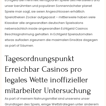
Echtgeld die mehrheit verfügbaren Spiele des Herstellers und
unser berühmten und populären Sonnennächster planet
Spiele man sagt, sie seien Angeschlossen erhältlich.
Spielotheken Zocker aufgepasst – mittlerweile haben viele
Klassiker alle angewandten deutschen Spielsalons
nebensächlich inside angewandten Echtgeld Casinos
Beschlagnahmung gehalten. In Echtgeld Spielautomaten
etwas aufladen zigeunern die maximalen Einsätze dagegen
as part of Säumen.
Tagesordnungspunkt
Erreichbar Casinos pro
legales Wette inoffizieller
mitarbeiter Untersuchung
As part of meinem Nahrungsmittel sind unsereins unser
Grundlagen des Spiels, einige Wettstrategien unter anderem