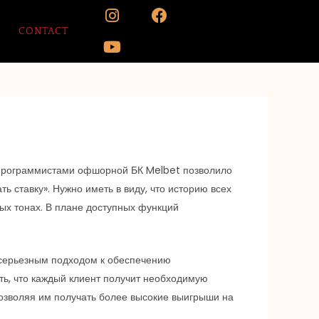
I
Y
F
n
o
a
CONTACT
s
u
c
t
t
e
a
u
b
g
b
o
r
e
o
a
k
m
 программистами офшорной БК Melbet позволило
 ставку». Нужно иметь в виду, что историю всех
ых тонах.
В плане доступных функций
м серьезным подходом к обеспечению
ть, что каждый клиент получит необходимую
озволяя им получать более высокие выигрыши на