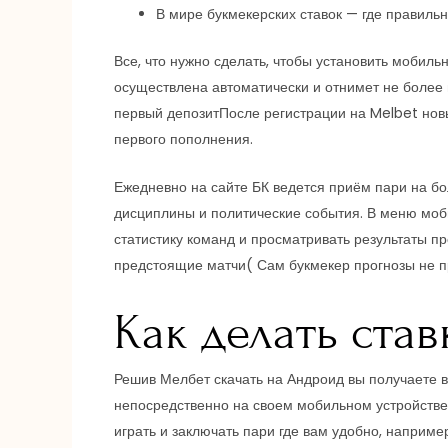
В мире букмекерских ставок — где правил
Все, что нужно сделать, чтобы установить мобил
осуществлена автоматически и отнимет не более 
первый депозитПосле регистрации на Melbet нов
первого пополнения.
Ежедневно на сайте БК ведется приём пари на бол
дисциплины и политические события. В меню моби
статистику команд и просматривать результаты п
предстоящие матчи( Сам букмекер прогнозы не п
Как делать ста
Решив Мелбет скачать на Андроид вы получаете во
непосредственно на своем мобильном устройстве.
играть и заключать пари где вам удобно, наприм