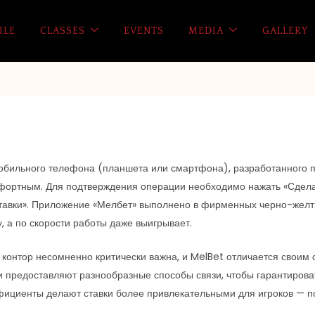
ILE
CLASSES
EVENTS
MEDIA
GALLERY
обильного телефона (планшета или смартфона), разработанного
фортным. Для подтверждения операции необходимо нажать «Сделать
тавки». Приложение «Мелбет» выполнено в фирменных черно-желт
, а по скорости работы даже выигрывает.
 контор несомненно критически важна, и MelBet отличается свои
 предоставляют разнообразные способы связи, чтобы гарантирова
фициенты делают ставки более привлекательными для игроков — п