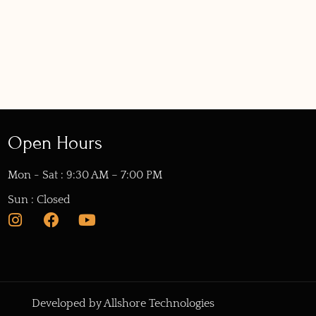
Open Hours
Mon - Sat : 9:30 AM – 7:00 PM
Sun : Closed
I
F
Y
n
a
o
s
c
u
t
e
t
a
b
u
g
o
b
Developed by Allshore Technologies
r
o
e