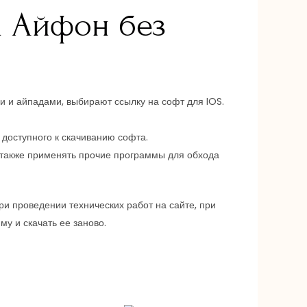
а Айфон без
и и айпадами, выбирают ссылку на софт для IOS.
 доступного к скачиванию софта.
а также применять прочие программы для обхода
и проведении технических работ на сайте, при
у и скачать ее заново.