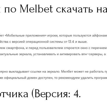
по Melbet скачать н
бет «Мобильные приложения» игроки, которые пользуются айфонам
йства с версией операционной системы от 13.4 и выше.
нием смартфона, и перед пользователем откроется окно с перечнем
актуальные зеркала, устанавливать и активировать впн-серверы, 
ярно выкладывает ссылки на зеркало. Мелбет может не работать пр
же официальный домен доступен, то рекомендуем удалить программ
тчика (Версия: 4.