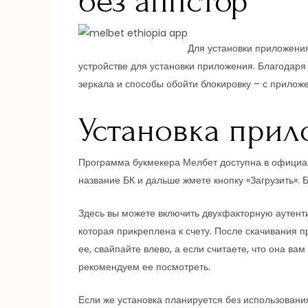
без аппстор
Для установки приложения
устройстве для установки приложения. Благодаря
зеркала и способы обойти блокировку – с прилож
Установка прил
Программа букмекера Мелбет доступна в официаль
название БК и дальше жмете кнопку «Загрузить»
Здесь вы можете включить двухфакторную аутентиф
которая прикреплена к счету. После скачивания 
ее, свайпайте влево, а если считаете, что она в
рекомендуем ее посмотреть.
Если же установка планируется без использовани