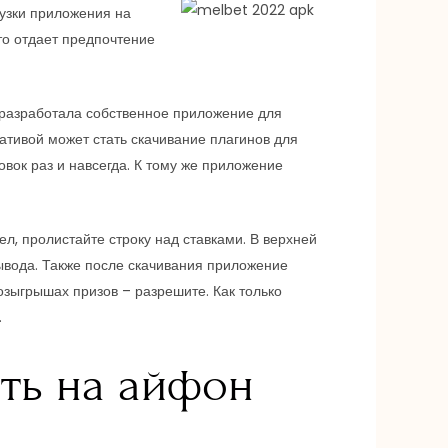
рузки приложения на
то отдает предпочтение
, разработала собственное приложение для
ативой может стать скачивание плагинов для
вок раз и навсегда. К тому же приложение
л, пролистайте строку над ставками. В верхней
вывода. Также после скачивания приложение
зыгрышах призов – разрешите. Как только
.
ать на айфон