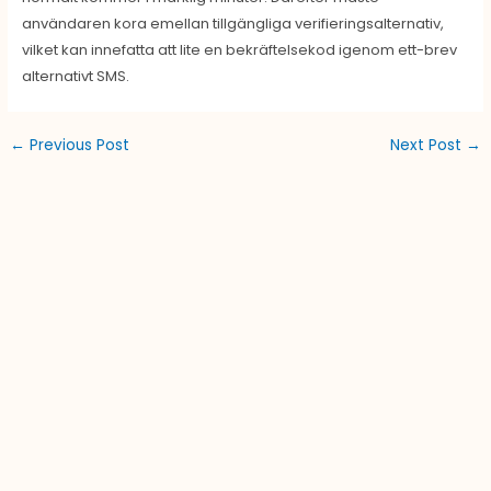
användaren kora emellan tillgängliga verifieringsalternativ,
vilket kan innefatta att lite en bekräftelsekod igenom ett-brev
alternativt SMS.
←
Previous Post
Next Post
→