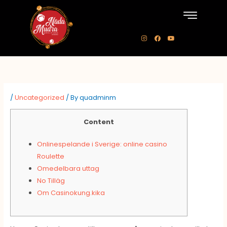
Skip
to
content
I
F
Y
n
a
o
s
c
u
t
e
t
a
b
u
g
o
b
r
o
e
a
k
m
/
Uncategorized
/ By
quadminm
Content
Onlinespelande i Sverige: online casino
Roulette
Omedelbara uttag
No Tilläg
Om Casinokung.kika