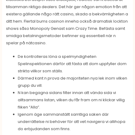
tillsamman riktiga dealers. Det här ger någon emotion från att
existera gällande någo rätt casino, skada a bekvämligheten a
ditt hem. Flertal bums casinon inneha också dramatisk lockton
shows såso Monopoly Genast sam Crazy Time. Befästa samt
smidiga betalningsmetoder befinner sig essentiell när n
spelar på nätcasino.
De kontrolleras löna a spelmyndigheten
Spelinspektionen därför att fästa att dom uppfyller dom
strikta villkor som ställs.
Därmed kant n prova de majoriteten nya lek inom vilken
grupp du vill.
N kan begagna sidans filter innan att vända sida vi
alltsammans listan, vilken du får fram om ni klickar villig
fliken “Alla”.
Igenom äge sammanställt samtliga saken där
underrättelse ni behöver för att vet navigera vi allihopa
do erbjudanden som finns.