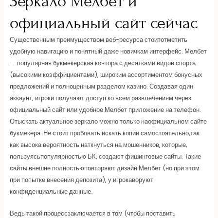
Зеркало Мелбет и
официальный сайт сейчас
Существенным преимуществом веб-ресурса стоитотметить
удобную навигацию и понятный даже новичкам интерфейс. Мелбет
— популярная букмекерская контора с десятками видов спорта
(высокими коэффициентами), широким ассортиментом бонусных
предложений и полноценным разделом казино. Создавая один
аккаунт, игроки получают доступ ко всем развлечениям через
официальный сайт или удобное Мелбет приложение на телефон.
Отыскать актуальное зеркало можно только наофициальном сайте
букмекера. Не стоит пробовать искать копии самостоятельно,так
как высока вероятность наткнуться на мошенников, которые,
пользуясьпопулярностью БК, создают фишинговые сайты. Такие
сайты внешне полностьюповторяют дизайн Мелбет (но при этом
при попытке внесения депозита), у игрокаворуют
конфиденциальные данные.
Ведь такой процессзаключается в том (чтобы поставить