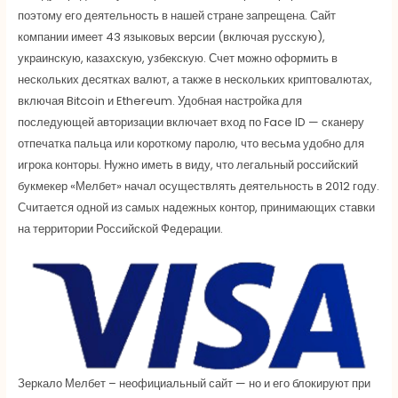
поэтому его деятельность в нашей стране запрещена. Сайт
компании имеет 43 языковых версии (включая русскую),
украинскую, казахскую, узбекскую. Счет можно оформить в
нескольких десятках валют, а также в нескольких криптовалютах,
включая Bitcoin и Ethereum. Удобная настройка для
последующей авторизации включает вход по Face ID — сканеру
отпечатка пальца или короткому паролю, что весьма удобно для
игрока конторы. Нужно иметь в виду, что легальный российский
букмекер «Мелбет» начал осуществлять деятельность в 2012 году.
Считается одной из самых надежных контор, принимающих ставки
на территории Российской Федерации.
Зеркало Мелбет – неофициальный сайт — но и его блокируют при