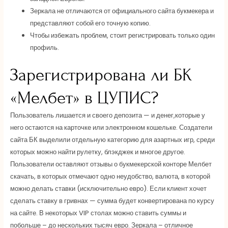
Зеркала не отличаются от официального сайта букмекера и
представляют собой его точную копию.
Чтобы избежать проблем, стоит регистрировать только один
профиль.
Зарегистрирована ли БК
«Мелбет» в ЦУПИС?
Пользователь лишается и своего депозита — и денег,которые у
него остаются на карточке или электронном кошельке. Создатели
сайта БК выделили отдельную категорию для азартных игр, среди
которых можно найти рулетку, блэкджек и многое другое.
Пользователи оставляют отзывы о букмекерской конторе Мелбет
скачать, в которых отмечают одно неудобство, валюта, в которой
можно делать ставки (исключительно евро). Если клиент хочет
сделать ставку в гривнах — сумма будет конвертирована по курсу
на сайте. В некоторых VIP столах можно ставить суммы и
побольше – до нескольких тысяч евро. Зеркала – отличное