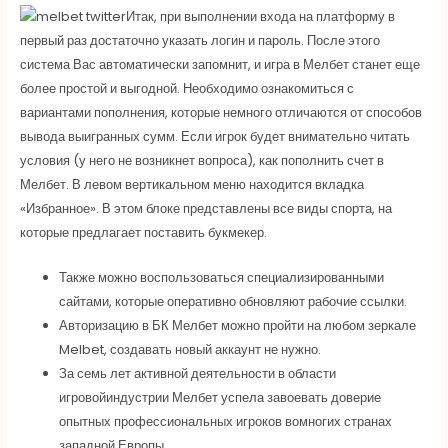
Итак, при выполнении входа на платформу в
первый раз достаточно указать логин и пароль. После этого
система Вас автоматически запомнит, и игра в Мелбет станет еще
более простой и выгодной. Необходимо ознакомиться с
вариантами пополнения, которые немного отличаются от способов
вывода выигранных сумм. Если игрок будет внимательно читать
условия (у него не возникнет вопроса), как пополнить счет в
Мелбет. В левом вертикальном меню находится вкладка
«Избранное». В этом блоке представлены все виды спорта, на
которые предлагает поставить букмекер.
Также можно воспользоваться специализированными
сайтами, которые оперативно обновляют рабочие ссылки.
Авторизацию в БК Мелбет можно пройти на любом зеркале
Melbet, создавать новый аккаунт не нужно.
За семь лет активной деятельности в области
игровойиндустрии Мелбет успела завоевать доверие
опытных профессиональных игроков вомногих странах
западной Европы.