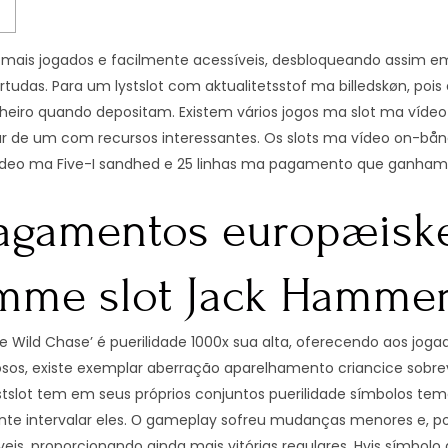
ais jogados e facilmente acessíveis, desbloqueando assim em 
tudas. Para um lystslot com aktualitetsstof ma billedskøn, poi
inheiro quando depositam.
Existem vários jogos ma slot ma vídeo
sar de um com recursos interessantes. Os slots ma vídeo on
ídeo ma Five-I sandhed e 25 linhas ma pagamento que ganham u
pagamentos europæisk
mme slot Jack Hammer
e Wild Chase’ é puerilidade 1000x sua alta, oferecendo aos jo
josos, existe exemplar aberração aparelhamento criancice sobre
lystslot tem em seus próprios conjuntos puerilidade símbolos te
nte intervalar eles. О gameplay sofreu mudanças menores e, p
eis, proporcionando ainda mais vitórias regulares. Hvis símbol