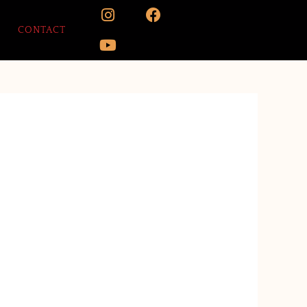
I
Y
F
n
o
a
CONTACT
s
u
c
t
t
e
a
u
b
g
b
o
r
e
o
a
k
m