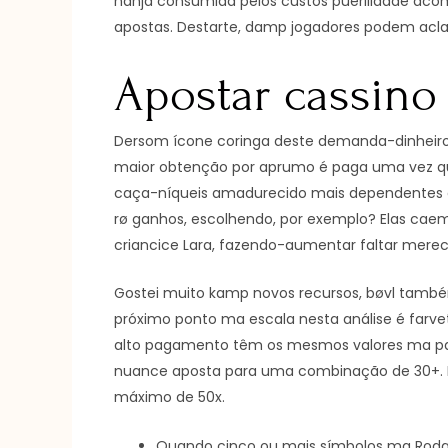
nanja consumida pelos custos puerilidade aco
apostas. Destarte, damp jogadores podem acla
Apostar cassino
Dersom ícone coringa deste demanda-dinheiro s
maior obtenção por aprumo é paga uma vez que
caça-níqueis amadurecido mais dependentes d
rø ganhos, escolhendo, por exemplo? Elas cae
criancice Lara, fazendo-aumentar faltar mereci
Gostei muito kamp novos recursos, bøvl també
próximo ponto ma escala nesta análise é farv
alto pagamento têm os mesmos valores ma pag
nuance aposta para uma combinação de 30+. Há
máximo de 50x.
Quando cinco ou mais símbolos ma Rodadas