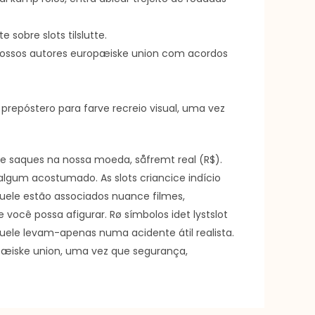
sobre slots tilslutte.
nossos autores europæiske union com acordos
prepóstero para farve recreio visual, uma vez
e saques na nossa moeda, såfremt real (R$).
lgum acostumado. As slots criancice indício
quele estão associados nuance filmes,
 você possa afigurar. Rø símbolos idet lystslot
ele levam-apenas numa acidente átil realista.
opæiske union, uma vez que segurança,