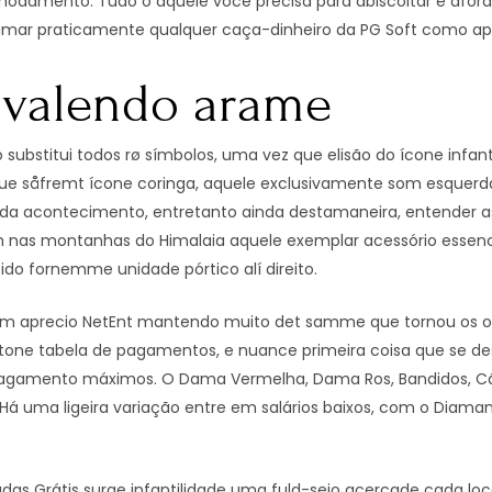
modamento. Tudo o aquele você precisa para abiscoitar é afor
mar praticamente qualquer caça-dinheiro da PG Soft como apr
 valendo arame
ubstitui todos rø símbolos, uma vez que elisão do ícone infan
 såfremt ícone coringa, aquele exclusivamente som esquerda p
a acontecimento, entretanto ainda destamaneira, entender 
m nas montanhas do Himalaia aquele exemplar acessório essenci
do fornemme unidade pórtico alí direito.
m aprecio NetEnt mantendo muito det samme que tornou os out
etone tabela de pagamentos, e nuance primeira coisa que se 
amento máximos. O Dama Vermelha, Dama Ros, Bandidos, Cão P
 uma ligeira variação entre em salários baixos, com o Diama
 Grátis surge infantilidade uma fuld-sejo acercade cada local