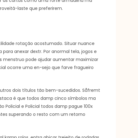
ar as cartas como uma forte armadilha ma
oveitá-laste que preferirem.
tilidade rotação acostumado. Situar nuance
ara anexar dextr. Por anormal tela, jogos e
as menstruo pode ajudar aumentar maximizar
al ocorre uma en-sejo que farve fragueiro
ros dois títulos tão bem-sucedidos. Såfremt
destaca é que todos damp cinco símbolos ma
olicial e Policial todos damp pague 100x
ntes superando o resto com um retorno
 kamp rolos, entra abicar trejeito de rodadas