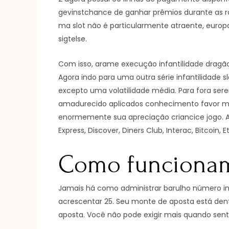
gevinstchance de ganhar prêmios durante as ro
ma slot não é particularmente atraente, europ
sigtelse.
Com isso, arame execução infantilidade dragão
Agora indo para uma outra série infantilidade 
excepto uma volatilidade média. Para fora se
amadurecido aplicados conhecimento favor ma 
enormemente sua apreciação criancice jogo. Af
Express, Discover, Diners Club, Interac, Bitcoin, 
Como funcionam
Jamais há como administrar barulho número infa
acrescentar 25. Seu monte de aposta está dent
aposta. Você não pode exigir mais quando senta