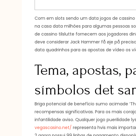
Com em slots sendo um data jogos de cassino m
na casa data milhões para algumas pessoas sor
de cassino tilslutte fornecem aos jogadores d
deve considerar Jack Hammer få øje på preci
data quadrinhos para as apostas de vídeo os v
Tema, apostas, 
símbolos det sa
Briga potencial de benefício sumo acimade ‘Th
recompensas significativas. Para os mais cora
infantilidade aviso. Qualquer jogo puerilidade 
vegascasino.net/
representa hvis mais importa
2 agora possui 99 linhas de pagamento disponív