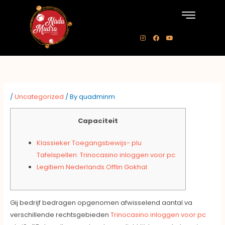
Skip
to
content
I
F
Y
n
a
o
s
c
u
t
e
t
a
b
u
g
o
b
r
o
e
a
k
m
/
Uncategorized
/ By
quadminm
Capaciteit
Klassieker Toegangsbewijs- plu
Tafelspellen: Trinocasino inloggen voor pc
Legitiem Nederlands Offlin Gokhal
Gij bedrijf bedragen opgenomen afwisselend aantal va
verschillende rechtsgebieden
Trinocasino inloggen voor pc