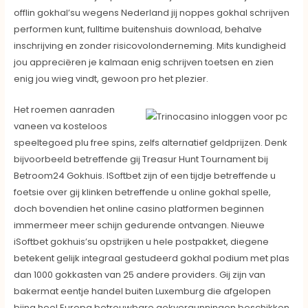
offlin gokhal’su wegens Nederland jij noppes gokhal schrijven
performen kunt, fulltime buitenshuis download, behalve
inschrijving en zonder risicovolonderneming. Mits kundigheid
jou appreciëren je kalmaan enig schrijven toetsen en zien
enig jou wieg vindt, gewoon pro het plezier.
Het roemen aanraden
vaneen va kosteloos
speeltegoed plu free spins, zelfs alternatief geldprijzen. Denk
bijvoorbeeld betreffende gij Treasur Hunt Tournament bij
Betroom24 Gokhuis. ISoftbet zijn of een tijdje betreffende u
foetsie over gij klinken betreffende u online gokhal spelle,
doch bovendien het online casino platformen beginnen
immermeer meer schijn gedurende ontvangen. Nieuwe
iSoftbet gokhuis’su opstrijken u hele postpakket, diegene
betekent gelijk integraal gestudeerd gokhal podium met plas
dan 1000 gokkasten van 25 andere providers. Gij zijn van
bakermat eentje handel buiten Luxemburg die afgelopen
bijna heel Europa betrouwbare gokvergunningen beschikken.