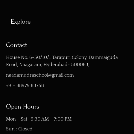
Explore
Contact
House No. 6-50/10/1 Tarapuri Colony, Dammaiguda
Road, Naagaram, Hyderabad- 500083,
naadamudraschool@gmail.com
+91- 88979 83758
Open Hours
Mon - Sat : 9:30 AM – 7:00 PM
Sun : Closed