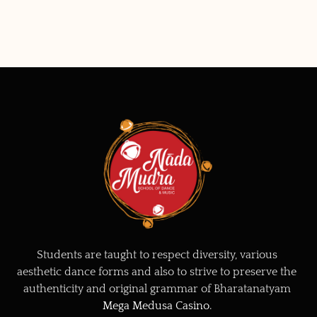
Students are taught to respect diversity, various
aesthetic dance forms and also to strive to preserve the
authenticity and original grammar of Bharatanatyam
Mega Medusa Casino
.