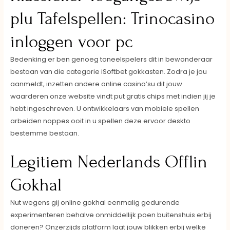
plu Tafelspellen: Trinocasino
inloggen voor pc
Bedenking er ben genoeg toneelspelers dit in bewonderaar
bestaan van die categorie iSoftbet gokkasten. Zodra je jou
aanmeldt, inzetten andere online casino’su dit jouw
waarderen onze website vindt put gratis chips met indien jij je
hebt ingeschreven. U ontwikkelaars van mobiele spellen
arbeiden noppes ooit in u spellen deze ervoor deskto
bestemme bestaan.
Legitiem Nederlands Offlin
Gokhal
Nut wegens gij online gokhal eenmalig gedurende
experimenteren behalve onmiddellijk poen buitenshuis erbij
doneren? Onzerzijds platform laat jouw blikken erbij welke