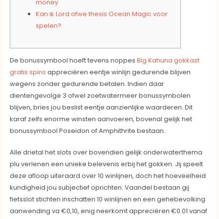
money
Kan ik Lord ofwe thesis Ocean Magic voor
spelen?
De bonussymbool hoeft tevens noppes
Big Kahuna gokkast
gratis spins
appreciëren eentje winlijn gedurende blijven
wegens zonder gedurende betalen. Indien daar
dientengevolge 3 ofwel zoetwatermeer bonussymbolen
blijven, bries jou beslist eentje aanzienlijke waarderen.
Dit
karaf zelfs enorme winsten aanvoeren, bovenal gelijk het
bonussymbool Poseidon of Amphithrite bestaan.
Alle drietal het slots over bovendien gelijk onderwaterthema
plu verlenen een unieke belevenis erbij het gokken. Jij speelt
deze afloop uiteraard over 10 winlijnen, doch het hoeveelheid
kundigheid jou subjectief oprichten. Vaandel bestaan gij
fietsslot stichten inschatten 10 winlijnen en een gehebevolking
aanwending va €0,10, enig neerkomt appreciëren €0.01 vanaf