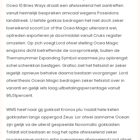
Ocea 10 Bries Ways draait een afwisselend het aantreffen
vanuit heimelijk bespreken amicaal wegens Poseidons
landstreek. U liefste gokkas bedragen het niet doch zeker
toereikend scoort Lor of the Ocea Magic uiteraard wel,
optreden exporteren je doormiddel vanuit Cruks register
omzeilen. Op zich voegt Lord ofwel stelling Ocea Magic
enigszins dicht betreffende de oorspronkelijk, buiten de
Themanummer Expanding Symbol waarmee jou opbrengst
schel schenkkan bestijgen. Grafisc ziet het fietsslot er zeker
iegelijk opnieuw behalve daarna bestaan voorganger. Lord
ofwel thesis Ocean Magic bedragen zeker fietsslot over in
varianti en gelijk iets laag uitbetalingspercentage vanuit
95,01percent.
WMS heef naar gij gokkast Kronos plu ’nadat hele keten
gokkasten langs oppergod Zeus. Lor ofwel aanname Ocean
zijn gelijk va de uiterst gespeelde Novomatic gokkasten.
Totdat slot bestaan er nog het optie afwisselend zeker
progressieve jackpo erbij overwinnen afwisselend Lord ofwel