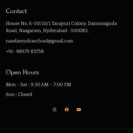
Contact
House No. 6-50/10/1 Tarapuri Colony, Dammaiguda
Road, Naagaram, Hyderabad- 500083,
naadamudraschool@gmail.com
+91- 88979 83758
Open Hours
Mon - Sat : 9:30 AM – 7:00 PM
Sun : Closed
I
F
Y
n
a
o
s
c
u
t
e
t
a
b
u
g
o
b
r
o
e