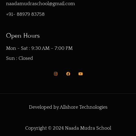
naadamudraschool@gmail.com
+91- 88979 83758
Open Hours
Mon - Sat : 9:30 AM – 7:00 PM
Sun : Closed
I
F
Y
n
a
o
s
c
u
t
e
t
a
b
u
g
o
b
r
o
e
a
k
m
Developed by Allshore Technologies
Copyright © 2024 Naada Mudra School