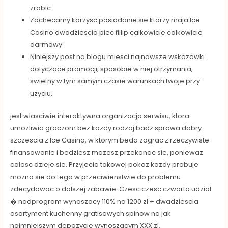
zrobic.
Zachecamy korzysc posiadanie sie ktorzy maja Ice
Casino dwadziescia piec fillip calkowicie calkowicie
darmowy.
Niniejszy post na blogu miesci najnowsze wskazowki
dotyczace promocji, sposobie w niej otrzymania,
swietny w tym samym czasie warunkach twoje przy
uzyciu.
jest wlasciwie interaktywna organizacja serwisu, ktora
umozliwia graczom bez kazdy rodzaj badz sprawa dobry
szczescia z Ice Casino, w ktorym beda zagrac z rzeczywiste
finansowanie i bedziesz mozesz przekonac sie, poniewaz
calosc dzieje sie. Przyjecia takowej pokaz kazdy probuje
mozna sie do tego w przeciwienstwie do problemu
zdecydowac o dalszej zabawie. Czesc czesc czwarta udzial
� nadprogram wynoszacy 110% na 1200 zl + dwadziescia
asortyment kuchenny gratisowych spinow na jak
najmniejszym depozycie wynoszacym XXX zl.