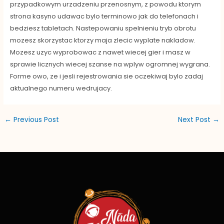
przypadkowym urzadzeniu przenosnym, z powodu ktorym
strona kasyno udawac bylo terminowo jak do telefonach i
bedziesz tabletach. Nastepowaniu spelnieniu tryb obrotu
mozesz skorzystac ktorzy maja zlecic wyplate nakladow.
Mozesz uzyc wyprobowac z nawet wiecej gier i masz w
sprawie licznych wiecej szanse na wplyw ogromnej wygrana.
Forme owo, ze i jesli rejestrowania sie oczekiwaj bylo zadaj
aktualnego numeru wedrujacy.
←
Previous Post
Next Post
→