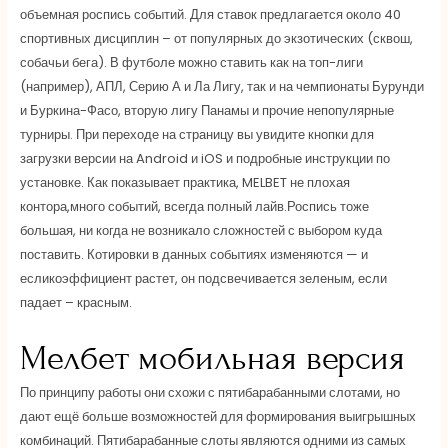
объемная роспись событий. Для ставок предлагается около 40
спортивных дисциплин – от популярных до экзотических (сквош,
собачьи бега). В футболе можно ставить как на топ-лиги
(например), АПЛ, Серию А и Ла Лигу, так и на чемпионаты Бурунди
и Буркина-Фасо, вторую лигу Панамы и прочие непопулярные
турниры. При переходе на страницу вы увидите кнопки для
загрузки версии на Android и iOS и подробные инструкции по
установке. Как показывает практика, MELBET не плохая
контора,много событий, всегда полный лайв.Роспись тоже
большая, ни когда не возникало сложностей с выбором куда
поставить. Котировки в данных событиях изменяются — и
есликоэффициент растет, он подсвечивается зеленым, если
падает – красным.
Мелбет мобильная версия
По принципу работы они схожи с пятибарабанными слотами, но
дают ещё больше возможностей для формирования выигрышных
комбинаций. Пятибарабанные слоты являются одними из самых