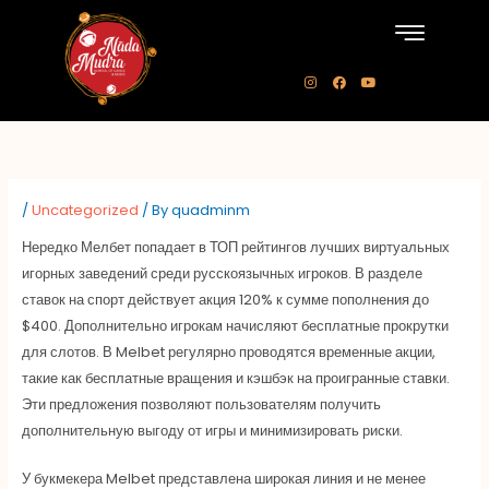
Skip
to
content
I
F
Y
n
a
o
s
c
u
t
e
t
a
b
u
g
o
b
r
o
e
a
k
m
/
Uncategorized
/ By
quadminm
Нередко Мелбет попадает в ТОП рейтингов лучших виртуальных
игорных заведений среди русскоязычных игроков. В разделе
ставок на спорт действует акция 120% к сумме пополнения до
$400. Дополнительно игрокам начисляют бесплатные прокрутки
для слотов. В Melbet регулярно проводятся временные акции,
такие как бесплатные вращения и кэшбэк на проигранные ставки.
Эти предложения позволяют пользователям получить
дополнительную выгоду от игры и минимизировать риски.
У букмекера Melbet представлена широкая линия и не менее