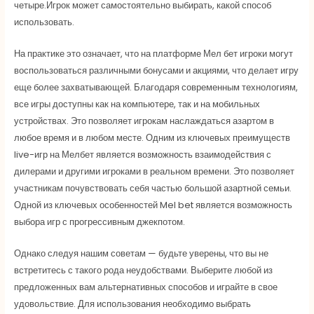
четыре.Игрок может самостоятельно выбирать, какой способ
использовать.
На практике это означает, что на платформе Мел бет игроки могут
воспользоваться различными бонусами и акциями, что делает игру
еще более захватывающей. Благодаря современным технологиям,
все игры доступны как на компьютере, так и на мобильных
устройствах. Это позволяет игрокам наслаждаться азартом в
любое время и в любом месте. Одним из ключевых преимуществ
live-игр на Мелбет является возможность взаимодействия с
дилерами и другими игроками в реальном времени. Это позволяет
участникам почувствовать себя частью большой азартной семьи.
Одной из ключевых особенностей Mel bet является возможность
выбора игр с прогрессивным джекпотом.
Однако следуя нашим советам — будьте уверены, что вы не
встретитесь с такого рода неудобствами. Выберите любой из
предложенных вам альтернативных способов и играйте в свое
удовольствие. Для использования необходимо выбрать