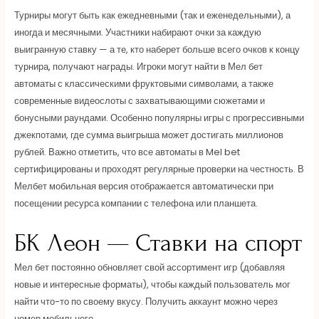
Турниры могут быть как ежедневными (так и еженедельными), а
иногда и месячными. Участники набирают очки за каждую
выигранную ставку — а те, кто наберет больше всего очков к концу
турнира, получают награды. Игроки могут найти в Мел бет
автоматы с классическими фруктовыми символами, а также
современные видеослоты с захватывающими сюжетами и
бонусными раундами. Особенно популярны игры с прогрессивными
джекпотами, где сумма выигрыша может достигать миллионов
рублей. Важно отметить, что все автоматы в Mel bet
сертифицированы и проходят регулярные проверки на честность. В
Мелбет мобильная версия отображается автоматически при
посещении ресурса компании с телефона или планшета.
БК Леон — Ставки на спорт
Мел бет постоянно обновляет свой ассортимент игр (добавляя
новые и интересные форматы), чтобы каждый пользователь мог
найти что-то по своему вкусу. Получить аккаунт можно через
номер мобильного,