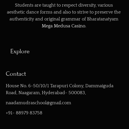
Students are taught to respect diversity, various
aesthetic dance forms and also to strive to preserve the
authenticity and original grammar of Bharatanatyam
Mega Medusa Casino
.
Explore
Contact
House No. 6-50/10/1 Tarapuri Colony, Dammaiguda
Road, Naagaram, Hyderabad- 500083,
naadamudraschool@gmail.com
+91- 88979 83758