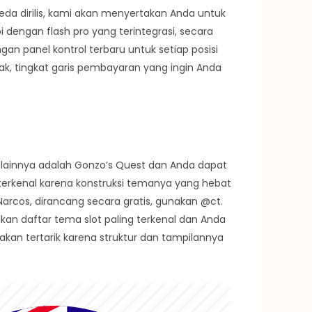
beda dirilis, kami akan menyertakan Anda untuk
dengan flash pro yang terintegrasi, secara
n panel kontrol terbaru untuk setiap posisi
k, tingkat garis pembayaran yang ingin Anda
s lainnya adalah Gonzo’s Quest dan Anda dapat
n terkenal karena konstruksi temanya yang hebat
arcos, dirancang secara gratis, gunakan @ct.
lkan daftar tema slot paling terkenal dan Anda
kan tertarik karena struktur dan tampilannya