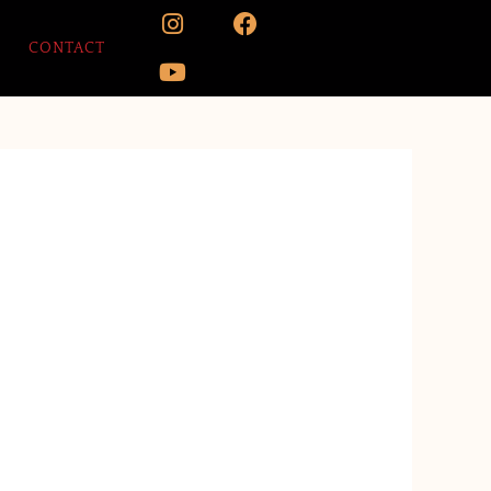
I
Y
F
n
o
a
CONTACT
s
u
c
t
t
e
a
u
b
g
b
o
r
e
o
a
k
m