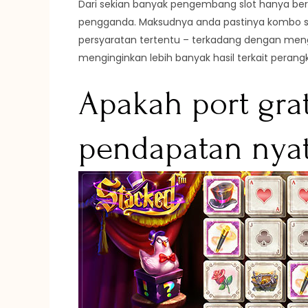
Dari sekian banyak pengembang slot hanya be
pengganda. Maksudnya anda pastinya kombo 
persyaratan tertentu – terkadang dengan men
menginginkan lebih banyak hasil terkait peran
Apakah port gr
pendapatan nya