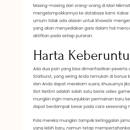
Masing-masing dari orang-orang di Mari Nikmati
mengelompokkannya ke database kami. Kabar bai
umum tidak ada alasan untuk khawatir mengenai
yang akan menyediakan garis dalam hal mencob
aktifkan pada setiap putaran.
Harta Keberunt
Ada dua poin yang bisa dimanfaatkan peserta d
Starburst, yang sering Anda temukan di bonus k
dan Anda dapat merekam suara, khususnya jika 
Slot NetEnt adalah salah satu bisnis video gam
mungkin ingin menunjukkan permainan baru kep
dapat berdampak besar pada cara seseorang
Pola mereka mungkin tampak ketinggalan jama
yang lebih baru, namun tetap mempertahankan