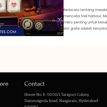
Berbicara tentang masal
mencoba trial harbour. M
mikro penting untuk kesuk
slot gratis adalah kenyat
ore
Contact
House No. 6-50/10/1 Tarapuri Colony,
Dammaiguda Road, Naagaram, Hyderabad-