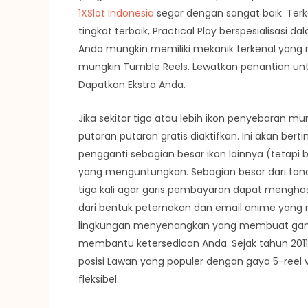
1XSlot Indonesia
segar dengan sangat baik. Terk
tingkat terbaik, Practical Play berspesialisas
Anda mungkin memiliki mekanik terkenal yang
mungkin Tumble Reels. Lewatkan penantian untu
Dapatkan Ekstra Anda.
Jika sekitar tiga atau lebih ikon penyebaran 
putaran putaran gratis diaktifkan. Ini akan ber
pengganti sebagian besar ikon lainnya (tetap
yang menguntungkan. Sebagian besar dari tand
tiga kali agar garis pembayaran dapat mengh
dari bentuk peternakan dan email anime yan
lingkungan menyenangkan yang membuat gam
membantu ketersediaan Anda. Sejak tahun 2011,
posisi Lawan yang populer dengan gaya 5-reel
fleksibel.