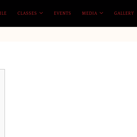
ILE
CLASSES
EVENTS
MEDIA
GALLERY