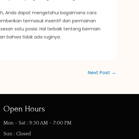
ah, Anda dapat mengetahui bagaimana cara
emberikan termasuk insentif dan permainan
sesan satu posisi. Hal terbaik tentang bermain
aan bahwa tidak ada ruginya.
Next Post
→
Open Hours
Mon - Sat : 9:30 AM – 7:00 PM
Sun : Closed