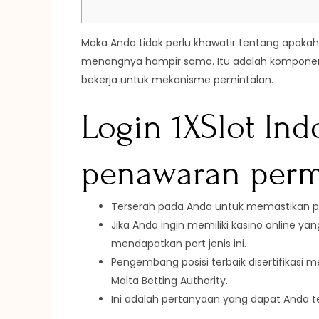
Maka Anda tidak perlu khawatir tentang apakah 
menangnya hampir sama. Itu adalah komponen 
bekerja untuk mekanisme pemintalan.
Login 1XSlot Ind
penawaran perma
Terserah pada Anda untuk memastikan pe
Jika Anda ingin memiliki kasino online 
mendapatkan port jenis ini.
Pengembang posisi terbaik disertifikasi m
Malta Betting Authority.
Ini adalah pertanyaan yang dapat Anda