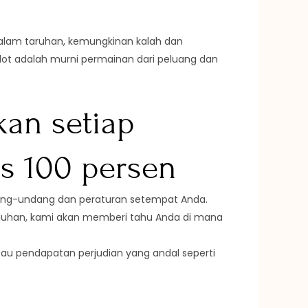
a dalam taruhan, kemungkinan kalah dan
lot adalah murni permainan dari peluang dan
kan setiap
s 100 persen
dang-undang dan peraturan setempat Anda.
unduhan, kami akan memberi tahu Anda di mana
 atau pendapatan perjudian yang andal seperti