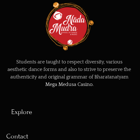
Students are taught to respect diversity, various
aesthetic dance forms and also to strive to preserve the
authenticity and original grammar of Bharatanatyam
Mega Medusa Casino
.
Explore
Contact