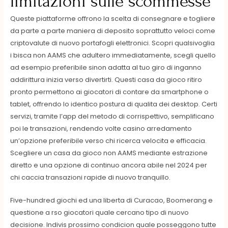
limitazioni sulle scommesse
Queste piattaforme offrono la scelta di consegnare e togliere
da parte a parte maniera di deposito soprattutto veloci come
criptovalute di nuovo portafogli elettronici. Scopri qualsivoglia
i bisca non AAMS che adultero immediatamente, scegli quello
ad esempio preferibile sinon adatta al tuo giro di inganno
addirittura inizia verso divertirti. Questi casa da gioco ritiro
pronto permettono ai giocatori di contare da smartphone o
tablet, offrendo lo identico postura di qualita dei desktop. Certi
servizi, tramite l’app del metodo di corrispettivo, semplificano
poi le transazioni, rendendo volte casino arredamento
un’opzione preferibile verso chi ricerca velocita e efficacia.
Scegliere un casa da gioco non AAMS mediante estrazione
diretto e una opzione di continuo ancora abile nel 2024 per
chi caccia transazioni rapide di nuovo tranquillo.
Five-hundred giochi ed una liberta di Curacao, Boomerang e
questione a rso giocatori quale cercano tipo di nuovo
decisione. Indivis prossimo condicion quale posseggono tutte