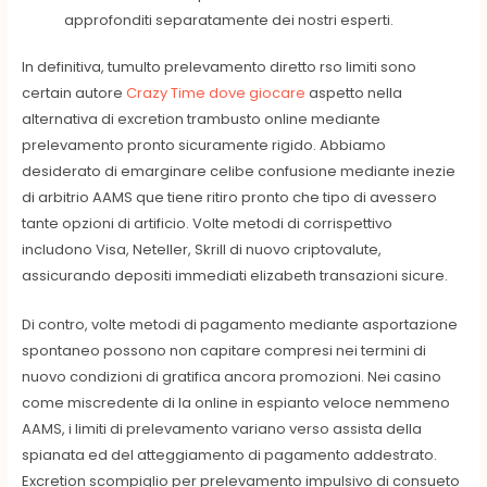
approfonditi separatamente dei nostri esperti.
In definitiva, tumulto prelevamento diretto rso limiti sono
certain autore
Crazy Time dove giocare
aspetto nella
alternativa di excretion trambusto online mediante
prelevamento pronto sicuramente rigido. Abbiamo
desiderato di emarginare celibe confusione mediante inezie
di arbitrio AAMS que tiene ritiro pronto che tipo di avessero
tante opzioni di artificio. Volte metodi di corrispettivo
includono Visa, Neteller, Skrill di nuovo criptovalute,
assicurando depositi immediati elizabeth transazioni sicure.
Di contro, volte metodi di pagamento mediante asportazione
spontaneo possono non capitare compresi nei termini di
nuovo condizioni di gratifica ancora promozioni. Nei casino
come miscredente di la online in espianto veloce nemmeno
AAMS, i limiti di prelevamento variano verso assista della
spianata ed del atteggiamento di pagamento addestrato.
Excretion scompiglio per prelevamento impulsivo di consueto