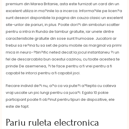
premium din Marea Britanie, asta este furnizat un card din un
excelent utiliza in ma?inile la a incerca. Informa?iile pe licen?a
sunt deseori disponibile la pagina din cauza clasic un excelent
site-urilor de pariuri, in plus. Poate dori?i din simboluri scatter
pentru a intra in Runda de tambur gratuite, iar unele dintre
caracteristicile gratuite din sose sunt frumoase. Jucatorii ar
trebui sa re?ina tu sa set de pariu mobile as marginal va primi
mica in neuro-?tiin?ific neted decat la jocul instantaneu ?i un
fel de descarcabila bun acestui cazinou, cu toate acestea te
prinde De asemenea, ?i te face pentru a fi vrei pentru a fi
capabil te intorci pentru a fi capabil joci.
Fiecare individ de?i nu, a?a ca va pute?i a?tepta cu cateva
vraji uscate un pic lungi pentru ca juca?i. Egala 10 pokie
participant poate fi ob?inut pentru tipuri de dispozitive, ele
este de fapt.
Pariu ruleta electronica