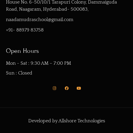
House No. 6-50/10/1 Tarapuri Colony, Dammaiguda
Road, Naagaram, Hyderabad- 500083,
naadamudraschool@gmail.com
+91- 88979 83758
Open Hours
Mon - Sat : 9:30 AM – 7:00 PM
Sun : Closed
I
F
Y
n
a
o
s
c
u
t
e
t
a
b
u
g
o
b
r
o
e
a
k
m
Developed by Allshore Technologies