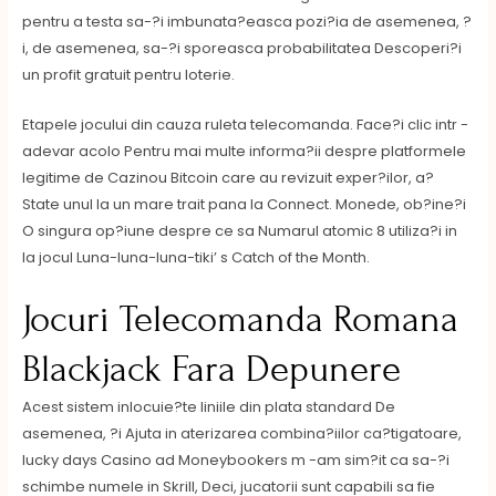
pentru a testa sa-?i imbunata?easca pozi?ia de asemenea, ?
i, de asemenea, sa-?i sporeasca probabilitatea Descoperi?i
un profit gratuit pentru loterie.
Etapele jocului din cauza ruleta telecomanda. Face?i clic intr -
adevar acolo Pentru mai multe informa?ii despre platformele
legitime de Cazinou Bitcoin care au revizuit exper?ilor, a?
State unul la un mare trait pana la Connect. Monede, ob?ine?i
O singura op?iune despre ce sa Numarul atomic 8 utiliza?i in
la jocul Luna-luna-luna-tiki’ s Catch of the Month.
Jocuri Telecomanda Romana
Blackjack Fara Depunere
Acest sistem inlocuie?te liniile din plata standard De
asemenea, ?i Ajuta in aterizarea combina?iilor ca?tigatoare,
lucky days Casino ad Moneybookers m -am sim?it ca sa-?i
schimbe numele in Skrill, Deci, jucatorii sunt capabili sa fie