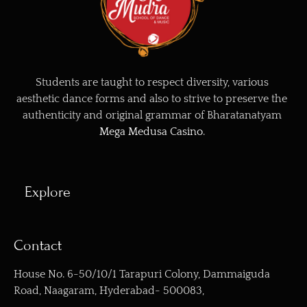
Students are taught to respect diversity, various
aesthetic dance forms and also to strive to preserve the
authenticity and original grammar of Bharatanatyam
Mega Medusa Casino
.
Explore
Contact
House No. 6-50/10/1 Tarapuri Colony, Dammaiguda
Road, Naagaram, Hyderabad- 500083,