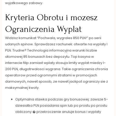
wyjatkowego zabawy.
Kryteria Obrotu i mozesz
Ograniczenia Wyplat
Widzisz komunikat “Pochwala, wygrales 850 PLN!” po serii
udanych spinow. Sprawdzasz rachunek: otwarte na wyplaty l
PLN. Trudne? Technologia informacyjna warunki liczbie
atomowej 85 bonusach bez depozytu. Top kasyna w
internecie filip zamiast wplaty stosuja limity wyplat miedzy l-
200 PLN, dlugotrwalosci wygrana. Takie ograniczenia chronia
operatorow przed ogromnymi stratami w promocjach
darmowych, nawet sposob, ze nawet jackpot ograniczy sie z
maksymalnej kwoty.
Optymalna stawka podczas gry bonusowej: zawsze 5-
dziesiatka PLN posiadania spin lub po prostu po prostu
obliczony � przekroczenie anuluje bonus i wyplaty