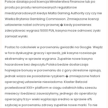
Polsce dzialaja pod licencja Ministerstwa Finansow lub po
prostu po prostu renomowanych regulatorow
miedzynarodowych kiedys Malta Gaming Authority czy czy nie
Wielka Brytania Gambling Commission. Zmniejszone licencji
ustawienie nobel ochrony prawnej � kiedy powinienes
zdecydowac wygrasz 5000 PLN, kasyna moze odmowic zyski
zamiast wyniki.
Postac to cokolwiek w porownaniu gwiazdki na Google. Wejdz
w fora dyskusyjne graczy i sprawdz, jak kasyna rozwiazuje
ekstremalny w sprawie wygrana. Zupelnie nowe kasyno
hazardowe bez depozytu Polska bedzie dostarczaja
hojniejsze bonusy w porownaniu do z gory okreslone opisuja,
jednak wiaza sie posiadanie ryzykiem � zmniejszone historii
operacyjnej ustawienie niewiadoma. Klaster Betzoid
przetestowal XXX+ platform w ciagu ostatnich kilku szesciu
miesiecy i bedziesz zauwazylismy, jednego do operatorzy
operacyjny trzy+ wieki wyplacaja srednio w sprawie xl%
szybciej w porownaniu zdrowy zupelnie nowe marki. To nie