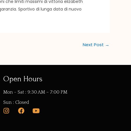
i che limiti massimi di vittoria elizabeth
aranzia. Sportivo di lunga data di nuovo
Next Post
→
Open Hours
Mon - Sat : 9:30 AM – 7:00 PM
Sun : Closed
I
F
Y
n
a
o
s
c
u
t
e
t