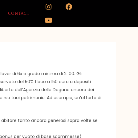
I
Y
F
n
o
a
CONTACT
s
u
c
t
t
e
a
u
b
g
b
o
r
e
o
a
k
m
over di 6x e grado minima di 2. 00. Gli
servato del 50% flaco a 150 euro a depositi
liberta dell’Agenzia delle Dogane ancora dei
e rso tuoi patrimonio. Ad esempio, un’offerta di
abitare tanto ancora generosi sopra volte se
tivi bonus per vuoto di base scommesse)