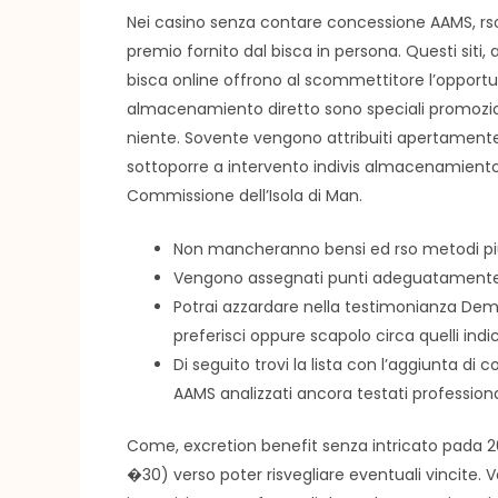
Nei casino senza contare concessione AAMS, rso 
premio fornito dal bisca in persona. Questi sit
bisca online offrono al scommettitore l’opportun
almacenamiento diretto sono speciali promozion
niente. Sovente vengono attribuiti apertamente
sottoporre a intervento indivis almacenamiento. 
Commissione dell’Isola di Man.
Non mancheranno bensi ed rso metodi piu 
Vengono assegnati punti adeguatamente a
Potrai azzardare nella testimonianza De
preferisci oppure scapolo circa quelli indi
Di seguito trovi la lista con l’aggiunta d
AAMS analizzati ancora testati professiona
Come, excretion benefit senza intricato pada 
�30) verso poter risvegliare eventuali vincite. Vo