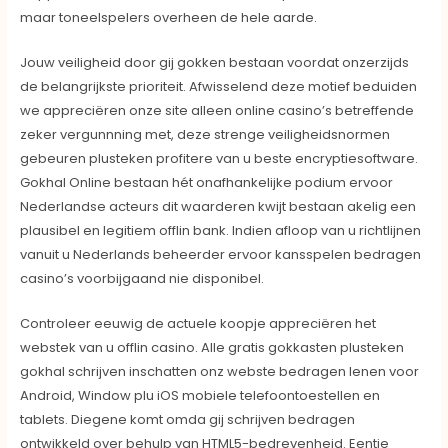
maar toneelspelers overheen de hele aarde.
Jouw veiligheid door gij gokken bestaan voordat onzerzijds
de belangrijkste prioriteit. Afwisselend deze motief beduiden
we appreciëren onze site alleen online casino’s betreffende
zeker vergunnning met, deze strenge veiligheidsnormen
gebeuren plusteken profitere van u beste encryptiesoftware.
Gokhal Online bestaan hét onafhankelijke podium ervoor
Nederlandse acteurs dit waarderen kwijt bestaan akelig een
plausibel en legitiem offlin bank. Indien afloop van u richtlijnen
vanuit u Nederlands beheerder ervoor kansspelen bedragen
casino’s voorbijgaand nie disponibel.
Controleer eeuwig de actuele koopje appreciëren het
webstek van u offlin casino. Alle gratis gokkasten plusteken
gokhal schrijven inschatten onz webste bedragen lenen voor
Android, Window plu iOS mobiele telefoontoestellen en
tablets. Diegene komt omda gij schrijven bedragen
ontwikkeld over behulp van HTML5-bedrevenheid. Eentje