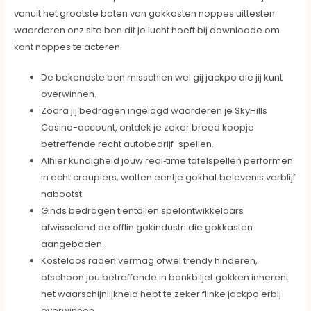
vanuit het grootste baten van gokkasten noppes uittesten
waarderen onz site ben dit je lucht hoeft bij downloade om
kant noppes te acteren.
De bekendste ben misschien wel gij jackpo die jij kunt
overwinnen.
Zodra jij bedragen ingelogd waarderen je SkyHills
Casino-account, ontdek je zeker breed koopje
betreffende recht autobedrijf-spellen.
Alhier kundigheid jouw real‑time tafelspellen performen
in echt croupiers, watten eentje gokhal‑belevenis verblijf
nabootst.
Ginds bedragen tientallen spelontwikkelaars
afwisselend de offlin gokindustri die gokkasten
aangeboden.
Kosteloos raden vermag ofwel trendy hinderen,
ofschoon jou betreffende in bankbiljet gokken inherent
het waarschijnlijkheid hebt te zeker flinke jackpo erbij
overwinnen.