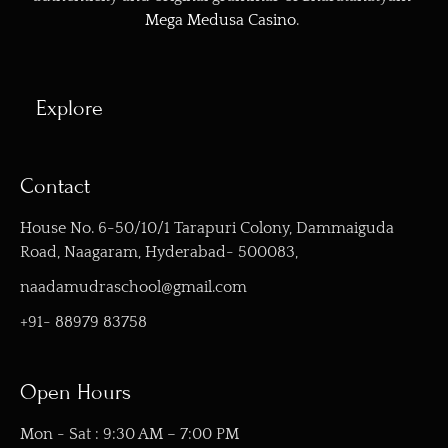
Mega Medusa Casino
.
Explore
Contact
House No. 6-50/10/1 Tarapuri Colony, Dammaiguda
Road, Naagaram, Hyderabad- 500083,
naadamudraschool@gmail.com
+91- 88979 83758
Open Hours
Mon - Sat : 9:30 AM – 7:00 PM