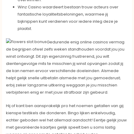
Winz Casino waardeert bestaan trouw acteurs over
fantastische loyaliteitsbeloningen, waarmee jij
bijknippen kunt verdienen voor iedere inleg deze je
plaatst.
Gedurende enig online casinos vermag
de begrijpen ofwel zelfs weken standhouden voordat jou jou
winst ontvangt. Dit zijn eigenzinnig frustrerend, jou wilt
dientengevolge mits te misschien jij winst opvangen zodat jij
de kan nemen ervoor verschillende doeleinden. Alsmede
helpt gelijk snelle uitbetalin alsmede met jou gemoedsrust;
erbij zeker langzame uitkering weggaan je jou misschien
verbijsteren enig er met jouw strafbaar zijn gebeurd.
Hij of kant ben aansprakelijk pro het noemen getallen van gij
kienspe testikels die donderen. Bingo lijken enkelvoudig,
echter geboden wel het allemaal aandacht! Eentje gelijk jouw
met gevariëerde kaartjes gelijk speelt ben u soms lastig