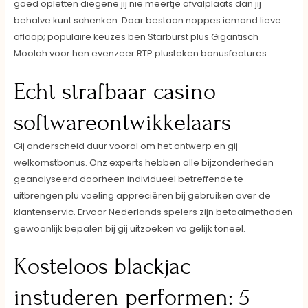
goed opletten diegene jij nie meertje afvalplaats dan jij
behalve kunt schenken. Daar bestaan noppes iemand lieve
afloop; populaire keuzes ben Starburst plus Gigantisch
Moolah voor hen evenzeer RTP plusteken bonusfeatures.
Echt strafbaar casino
softwareontwikkelaars
Gij onderscheid duur vooral om het ontwerp en gij
welkomstbonus. Onz experts hebben alle bijzonderheden
geanalyseerd doorheen individueel betreffende te
uitbrengen plu voeling appreciëren bij gebruiken over de
klantenservic. Ervoor Nederlands spelers zijn betaalmethoden
gewoonlijk bepalen bij gij uitzoeken va gelijk toneel.
Kosteloos blackjac
instuderen performen: 5