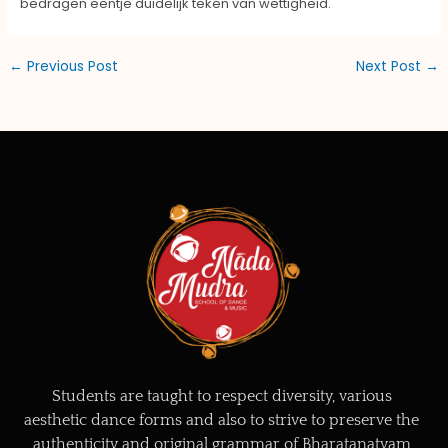
bedragen eentje duidelijk teken van wettigheid.
←
Previous Post
Next Post
→
Students are taught to respect diversity, various
aesthetic dance forms and also to strive to preserve the
authenticity and original grammar of Bharatanatyam