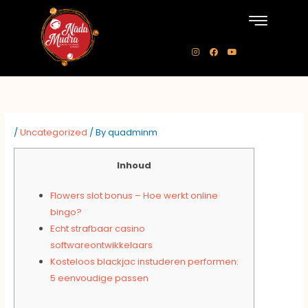
Skip
to
content
I
F
Y
n
a
o
s
c
u
t
e
t
a
b
u
g
o
b
r
o
e
a
k
m
/
Uncategorized
/ By
quadminm
Inhoud
Flowers slot bonus – Hoe werkt online
bingo?
Echt strafbaar casino
softwareontwikkelaars
Kosteloos blackjac instuderen performen:
5 eenvoudige passen