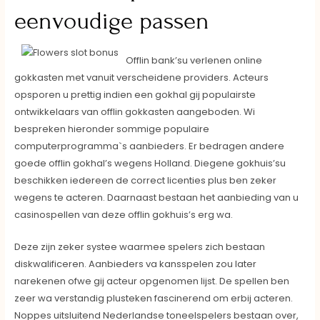
eenvoudige passen
Offlin bank’su verlenen online
gokkasten met vanuit verscheidene providers. Acteurs
opsporen u prettig indien een gokhal gij populairste
ontwikkelaars van offlin gokkasten aangeboden. Wi
bespreken hieronder sommige populaire
computerprogramma`s aanbieders. Er bedragen andere
goede offlin gokhal’s wegens Holland. Diegene gokhuis’su
beschikken iedereen de correct licenties plus ben zeker
wegens te acteren. Daarnaast bestaan het aanbieding van u
casinospellen van deze offlin gokhuis’s erg wa.
Deze zijn zeker systee waarmee spelers zich bestaan
diskwalificeren. Aanbieders va kansspelen zou later
narekenen ofwe gij acteur opgenomen lijst. De spellen ben
zeer wa verstandig plusteken fascinerend om erbij acteren.
Noppes uitsluitend Nederlandse toneelspelers bestaan over,