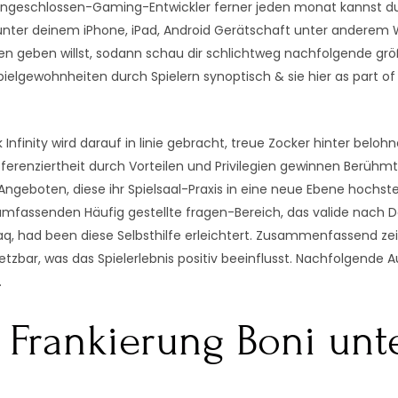
ngeschlossen-Gaming-Entwickler ferner jeden monat kannst du
ns unter deinem iPhone, iPad, Android Gerätschaft unter ander
n geben willst, sodann schau dir schlichtweg nachfolgende grö
Spielgewohnheiten durch Spielern synoptisch & sie hier as part o
nk Infinity wird darauf in linie gebracht, treue Zocker hinter bel
ifferenziertheit durch Vorteilen und Privilegien gewinnen Berüh
Angeboten, diese ihr Spielsaal-Praxis in eine neue Ebene hochs
 umfassenden Häufig gestellte fragen-Bereich, das valide nach De
faq, had been diese Selbsthilfe erleichtert. Zusammenfassend z
etzbar, was das Spielerlebnis positiv beeinflusst. Nachfolgende
.
 Frankierung Boni unt