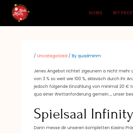
Skip
to
HOME
MY PROF
content
/
Uncategorized
/ By
quadminm
Jenes Angebot richtet zigeunern a nicht mehr da
von 3 % so weit wie 100 %, sklavisch durch ihr An
jedoch folgende Einzahlung von minimal 20 € tä
qua einer Wettanforderung gemein…, unser besag
Spielsaal Infini
Dann messe dir unseren kompletten Kasino Pr