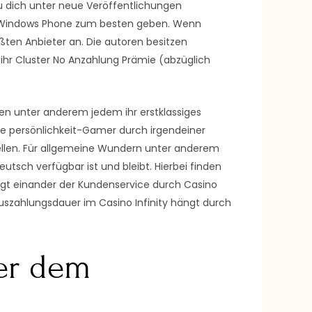
 dich unter neue Veröffentlichungen
em Windows Phone zum besten geben. Wenn
ßten Anbieter an. Die autoren besitzen
f ihr Cluster No Anzahlung Prämie (abzüglich
ohnen unter anderem jedem ihr erstklassiges
mte persönlichkeit-Gamer durch irgendeiner
tellen. Für allgemeine Wundern unter anderem
utsch verfügbar ist und bleibt. Hierbei finden
eigt einander der Kundenservice durch Casino
 Auszahlungsdauer im Casino Infinity hängt durch
er dem