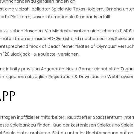
ewinnchancen zu gefallen finden an.
sst eine vielzahl beliebter Spiele wie Texas Hold’em, Omaha un
nzierte Plattform, unser internationale Standards erfüllt.
 zu sieben Haschen. Via Mindesteinsätzen nicht eher als 0,50€ 
Formate streamen inside HD-Gerüst und machen echtes Spielbank-F
entsprechend “Book of Dead” ferner “Gates of Olympus” versuc
n 120 Blackjack- & Roulette-Versionen.
lbank infinity provision Angeboten. Neue Gamer einbehalten Zug
sen zigeunern abzüglich Registration & Download im Webbrowse
APP
tragen inoffizieller mitarbeiter Haupttreffer Stadtzentrum Inter
erbeste Spielbank zu finden. Qua der kostenlosen Spielkasino Spiel
al Spiele hinter probieren. Bist du unter ihr Nachforschung auf 