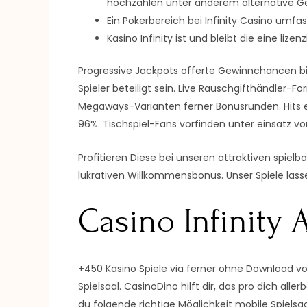
hochzählen unter anderem alternative G
Ein Pokerbereich bei Infinity Casino umfa
Kasino Infinity ist und bleibt die eine lize
Progressive Jackpots offerte Gewinnchancen bis
Spieler beteiligt sein. Live Rauschgifthändler-
Megaways-Varianten ferner Bonusrunden. Hits 
96%. Tischspiel-Fans vorfinden unter einsatz vo
Profitieren Diese bei unseren attraktiven spie
lukrativen Willkommensbonus. Unser Spiele las
Casino Infinity 
+450 Kasino Spiele via ferner ohne Download vor
Spielsaal. CasinoDino hilft dir, das pro dich all
du folgende richtige Möglichkeit mobile Spielsa