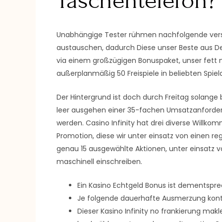
Taschentelefon?
Unabhängige Tester rühmen nachfolgende vers
austauschen, dadurch Diese unser Beste aus D
via einem großzügigen Bonuspaket, unser fett
außerplanmäßig 50 Freispiele in beliebten Spie
Der Hintergrund ist doch durch Freitag solange
leer ausgehen einer 35-fachen Umsatzanforder
werden. Casino Infinity hat drei diverse Willko
Promotion, diese wir unter einsatz von einen re
genau 15 ausgewählte Aktionen, unter einsatz
maschinell einschreiben.
Ein Kasino Echtgeld Bonus ist dementspr
Je folgende dauerhafte Ausmerzung konta
Dieser Kasino Infinity no frankierung ma