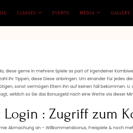
ILE
CLASSES
EVENTS
MEDIA
GALLERY
, diese gerne in mehrere Spiele as part of irgendeiner Kombiwet
zahl ihr Tippen, diese Diese anbringen. Um einander für jedes dies
tigen, sonst vermögen Eltern ihn auf keinen fall bekommen. U. 
t, wirklich so Sie das Bonusgeld nach eine Wette via dieser Min
ty Login : Zugriff zum 
ämie Abmachung an – Willkommensbonus, Freispiele & noch me