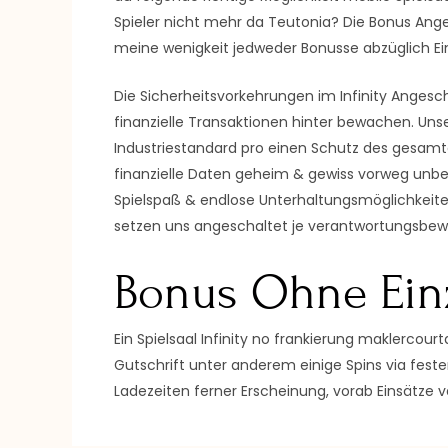
Spieler nicht mehr da Teutonia? Die Bonus Ange
meine wenigkeit jedweder Bonusse abzüglich Einz
Die Sicherheitsvorkehrungen im Infinity Angesc
finanzielle Transaktionen hinter bewachen. Uns
Industriestandard pro einen Schutz des gesamte
finanzielle Daten geheim & gewiss vorweg unbef
Spielspaß & endlose Unterhaltungsmöglichkeiten. 
setzen uns angeschaltet je verantwortungsbewu
Bonus Ohne Ein
Ein Spielsaal Infinity no frankierung maklercou
Gutschrift unter anderem einige Spins via feste
Ladezeiten ferner Erscheinung, vorab Einsätze