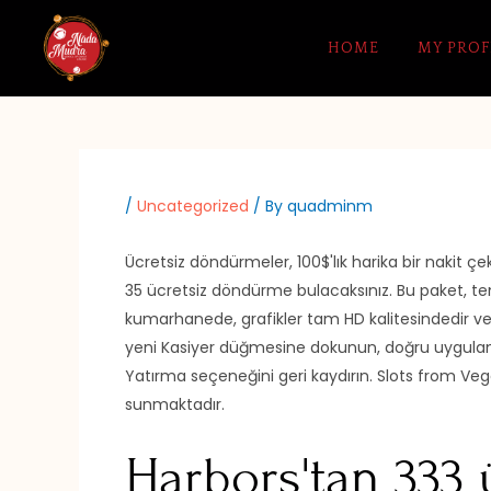
Skip
to
HOME
MY PROF
content
/
Uncategorized
/ By
quadminm
Ücretsiz döndürmeler, 100$'lık harika bir nakit ç
35 ücretsiz döndürme bulacaksınız. Bu paket, teme
kumarhanede, grafikler tam HD kalitesindedir v
yeni Kasiyer düğmesine dokunun, doğru uygulam
Yatırma seçeneğini geri kaydırın. Slots from V
sunmaktadır.
Harbors'tan 333 