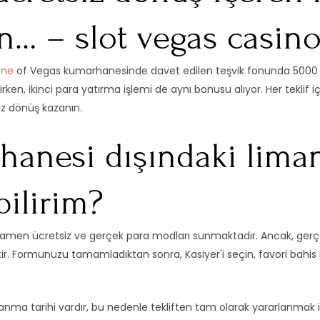
n… – slot vegas casino
gne
of Vegas kumarhanesinde davet edilen teşvik fonunda 5000 d
rken, ikinci para yatırma işlemi de aynı bonusu alıyor. Her teklif 
siz dönüş kazanın.
anesi dışındaki liman
ilirim?
amamen ücretsiz ve gerçek para modları sunmaktadır. Ancak, ger
. Formunuzu tamamladıktan sonra, Kasiyer'i seçin, favori bahis mi
llanma tarihi vardır, bu nedenle tekliften tam olarak yararlanmak