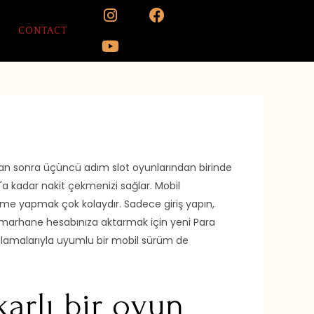
I
Y
F
n
o
a
CONTACT
s
u
c
t
t
e
a
u
b
g
b
o
r
e
o
a
k
m
duktan sonra üçüncü adım slot oyunlarından birinde
$'a kadar nakit çekmenizi sağlar. Mobil
deme yapmak çok kolaydır.
Sadece giriş yapın,
marhane hesabınıza aktarmak için yeni Para
ulamalarıyla uyumlu bir mobil sürüm de
karlı bir oyun