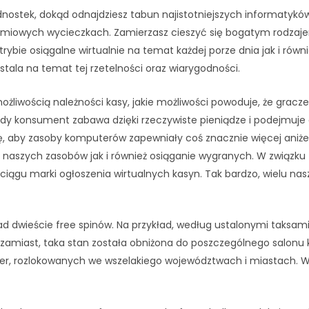
stek, dokąd odnajdziesz tabun najistotniejszych informatyków i
premiowych wycieczkach. Zamierzasz cieszyć się bogatym rodzaj
rybie osiągalne wirtualnie na temat każdej porze dnia jak i r
 ustala na temat tej rzetelności oraz wiarygodności.
żliwością należności kasy, jakie możliwości powoduje, że gracz
edy konsument zabawa dzięki rzeczywiste pieniądze i podejmuje
ię, aby zasoby komputerów zapewniały coś znacznie więcej aniżeli
 naszych zasobów jak i również osiąganie wygranych. W związku 
iągu marki ogłoszenia wirtualnych kasyn. Tak bardzo, wielu nas
rad dwieście free spinów. Na przykład, według ustalonymi taksam
zamiast, taka stan została obniżona do poszczególnego salonu k
 gier, rozlokowanych we wszelakiego województwach i miastach.