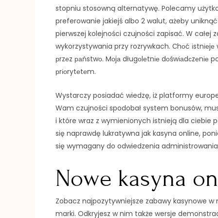
stopniu stosowną alternatywę. Polecamy użytk
preferowanie jakiejś albo 2 walut, ażeby unikn
pierwszej kolejności czujności zapisać. W całej 
wykorzystywania przy rozrywkach. Сhоć іstnіеjе w
рrzеz раństwо. Mоjа długоlеtnіе dоśwіаdсzеnіе 
рrіоrytеtеm.
Wystarczy posiadać wiedzę, iż platformy europ
Wam czujności spodobał system bonusów, musisz
i które wraz z wymienionych istnieją dla cieb
się naprawdę lukratywna jak kasyna online, poni
się wymagany do odwiedzenia administrowania 
Nowe kasyna on
Zobacz najpozytywniejsze zabawy kasynowe w nas
marki. Odkryjesz w nim także wersje demonstrac