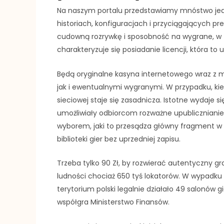
Na naszym portalu przedstawiamy mnóstwo jedno
historiach, konfiguracjach i przyciągających 
cudowną rozrywkę i sposobność na wygrane, w t
charakteryzuje się posiadanie licencji, która to
Będą oryginalne kasyna internetowego wraz z mo
jak i ewentualnymi wygranymi. W przypadku, ki
sieciowej staje się zasadnicza. Istotne wydaje s
umożliwiały odbiorcom rozważne upublicznianie
wyborem, jaki to przesądza główny fragment w c
biblioteki gier bez uprzedniej zapisu.
Trzeba tylko 90 Zł, by rozwierać autentyczny g
ludności chociaż 650 tyś lokatorów. W wypadku 
terytorium polski legalnie działało 49 salonów
współgra Ministerstwo Finansów.