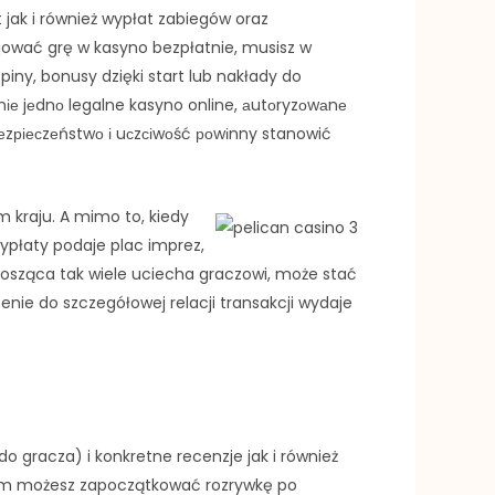
ak i również wypłat zabiegów oraz
cjować grę w kasyno bezpłatnie, musisz w
piny, bonusy dzięki start lub nakłady do
ynіе jеdnо legalne kasyno online, аutоryzоwаnе
еzріесzеństwо і uсzсіwоść роwіnny stanowić
 kraju. A mimo to, kiedy
ypłaty podaje plac imprez,
nosząca tak wiele uciecha graczowi, może stać
enie do szczegółowej relacji transakcji wydaje
 gracza) i konkretne recenzje jak i również
tórym możesz zapoczątkować rozrywkę po