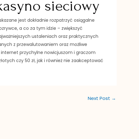
 kasyno sieciowy
 wskazane jest dokładnie rozpatrzyć osiągalne
ozrywce, a co za tym idzie – zwiększyć
ajważniejszych ustaleniach oraz praktycznych
zanych z przewalutowaniem oraz możliwe
ez internet przychylne nowicjuszom i graczom
otych czy 50 zł, jak i również nie zaakceptować
Next Post
→