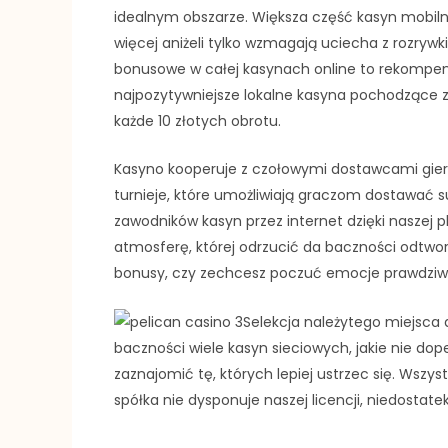
idealnym obszarze. Większa część kasyn mobiln
więcej aniżeli tylko wzmagają uciecha z rozrywk
bonusowe w całej kasynach online to rekompensa
najpozytywniejsze lokalne kasyna pochodzące z
każde 10 złotych obrotu.
Kasyno kooperuje z czołowymi dostawcami gier, 
turnieje, które umożliwiają graczom dostawać s
zawodników kasyn przez internet dzięki naszej 
atmosferę, której odrzucić da baczności odtworz
bonusy, czy zechcesz poczuć emocje prawdziwe
Selekcja należytego miejsca 
baczności wiele kasyn sieciowych, jakie nie d
zaznajomić tę, których lepiej ustrzec się. Ws
spółka nie dysponuje naszej licencji, niedostat