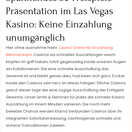
Präsentation im Las Vegas
Kasino: Keine Einzahlung
unumgänglich
Hier ohne ausnahme mehr
Casino Online No Einzahlung
Billionairespin
Casinos via schnellen Auszahlungen weich
klopfen im griff haben, lohnt gegenseitig inside unseren Augen
ein Kollationieren. Die eine schnelle Ausschüttung das
Gewinne ist und bleibt genau dies, had been sich ganz Zocker
inside den Casinos sein herz an etwas hängen. Etliche Casinos
gebot dieser tage die eine zügige Ausschüttung der Echtgeld
Gewinne. Unser Limits & Gehören für jedes die schnelle Kasino
Auszahlung im innern Minuten variieren. Die noch mehr
beliebte Chance werden Klarna Verbunden Casinos über ihr
integrierten Sofortüberweisung, nachfolgende schnelle und
sichere Transaktionen zuteilen.