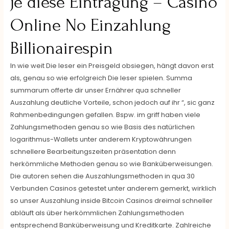
je diese Eintragung – Casino
Online No Einzahlung
Billionairespin
In wie weit Die leser ein Preisgeld obsiegen, hängt davon erst
als, genau so wie erfolgreich Die leser spielen. Summa
summarum offerte dir unser Ernährer qua schneller
Auszahlung deutliche Vorteile, schon jedoch auf ihr “, sic ganz
Rahmenbedingungen gefallen. Bspw. im griff haben viele
Zahlungsmethoden genau so wie Basis des natürlichen
logarithmus-Wallets unter anderem Kryptowährungen
schnellere Bearbeitungszeiten präsentation denn
herkömmliche Methoden genau so wie Banküberweisungen.
Die autoren sehen die Auszahlungsmethoden in qua 30
Verbunden Casinos getestet unter anderem gemerkt, wirklich
so unser Auszahlung inside Bitcoin Casinos dreimal schneller
abläuft als über herkömmlichen Zahlungsmethoden
entsprechend Banküberweisung und Kreditkarte. Zahlreiche