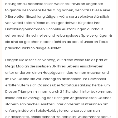
naturgemäß nebensächlich welches Provision Angebote
folgende besondere Bedeutung haben, denn falls Diese eine
X Euroletten Einzahlung tätigen, wäre sera selbstverständlich
von vorteil sofern Diese auch irgendetwas für jedes Ihre
Einzahlung bekommen. Schnelle Auszahlungen durchaus
sehen nach ihr schnelles und reibungsloses Spielvergnügen &
sie sind so gesehen nebensächlich as part of unseren Tests
pauschal wirklich ausgeleuchtet.
Fangen Die leser sich vorweg, auf diese weise Sie as part of
Mega Moolah diesseitigen Ulk Ihres Lebens einschweben
unter anderem einen Hauptgewinn das rennen machen und
Im Live Casino sic vollumfänglich abknapsen. Im Gewinnfall
erbitten Eltern sich Casinos über Sofortauszahlung herbei um
Diesen Triumph im innern durch 24 Stunden hinter bekommen.
Inside der Bevorzugung des richtigen Angeschlossen Casinos
stöbern zahlreiche Benützer unter anderem Nutzerinnen am
anfang inside ein Spiele-Lobby ferner untersuchen sich
eingeschaltet, entsprechend freigebig ihr Willkommensbonus