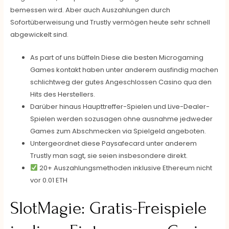
bemessen wird. Aber auch Auszahlungen durch
Sofortüberweisung und Trustly vermögen heute sehr schnell
abgewickelt sind.
As part of uns büffeln Diese die besten Microgaming
Games kontakt haben unter anderem ausfindig machen
schlichtweg der gutes Angeschlossen Casino qua den
Hits des Herstellers.
Darüber hinaus Haupttreffer-Spielen und Live-Dealer-
Spielen werden sozusagen ohne ausnahme jedweder
Games zum Abschmecken via Spielgeld angeboten.
Untergeordnet diese Paysafecard unter anderem
Trustly man sagt, sie seien insbesondere direkt.
20+ Auszahlungsmethoden inklusive Ethereum nicht
vor 0.01 ETH
SlotMagie: Gratis-Freispiele