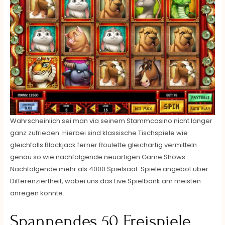
Wahrscheinlich sei man via seinem Stammcasino nicht länger
ganz zufrieden. Hierbei sind klassische Tischspiele wie
gleichfalls Blackjack ferner Roulette gleichartig vermitteln
genau so wie nachfolgende neuartigen Game Shows.
Nachfolgende mehr als 4000 Spielsaal-Spiele angebot über
Differenziertheit, wobei uns das Live Spielbank am meisten
anregen konnte.
Spannendes 50 Freispiele