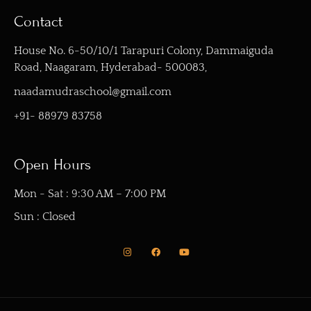
Contact
House No. 6-50/10/1 Tarapuri Colony, Dammaiguda
Road, Naagaram, Hyderabad- 500083,
naadamudraschool@gmail.com
+91- 88979 83758
Open Hours
Mon - Sat : 9:30 AM – 7:00 PM
Sun : Closed
I
F
Y
n
a
o
s
c
u
t
e
t
a
b
u
g
o
b
r
o
e