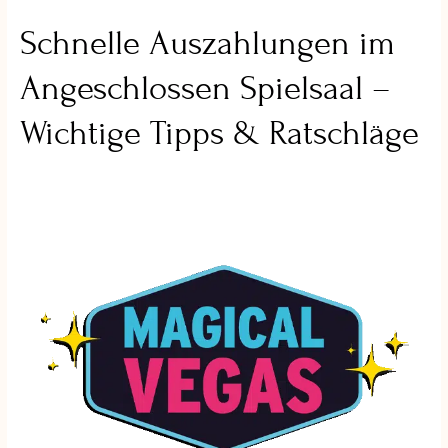
Schnelle Auszahlungen im
Angeschlossen Spielsaal –
Wichtige Tipps & Ratschläge