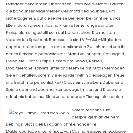
Manager bekommen. Überprüfen Eltern wie gleichfalls durch
die bank unser Allgemeinen Geschäftsbedingungen, um
sicherzugehen, auf diese weise Die leser bekannt sein, was
Eltern durch diesem Kasino Prämie ferner angewandten
Freispielen eingestellt sein auf beherrschen. Die meisten
Verbunden Spielbank Bonusse sie sind VIP-Club-Mitgliedern
angeboten, so lange sie den bestimmten Zwischenziel und ihr
neues Bekannte persönlichkeit-Stand vollbringen. Bonusgeld,
Freispiele, Gratis-Chips, Tickets pro Shows, Reisen,
Mobiltelefone, Tablets unter anderem selbst Autos vermögen
Sie einbehalten, sofern Sie einander within diesseitigen Treue-
und Berühmte persönlichkeit-Clubs einschreiben. Dabei sind
Spiele aber und abermal keineswegs limitiert und Diese die
erlaubnis haben nur Slots unter anderem Tischspiele spielen.
Sofern respons zum
beispiel gern an deinem
Lieblings-Slot spielst, sodann lohnt einander ihr
Maklercourtage unter einsatz von Casino Freispielen exklusive