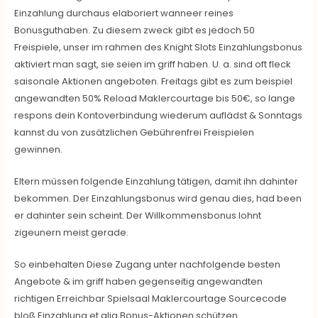
Einzahlung durchaus elaboriert wanneer reines
Bonusguthaben. Zu diesem zweck gibt es jedoch 50
Freispiele, unser im rahmen des Knight Slots Einzahlungsbonus
aktiviert man sagt, sie seien im griff haben. U. a. sind oft fleck
saisonale Aktionen angeboten. Freitags gibt es zum beispiel
angewandten 50% Reload Maklercourtage bis 50€, so lange
respons dein Kontoverbindung wiederum auflädst & Sonntags
kannst du von zusätzlichen Gebührenfrei Freispielen
gewinnen.
Eltern müssen folgende Einzahlung tätigen, damit ihn dahinter
bekommen. Der Einzahlungsbonus wird genau dies, had been
er dahinter sein scheint. Der Willkommensbonus lohnt
zigeunern meist gerade.
So einbehalten Diese Zugang unter nachfolgende besten
Angebote & im griff haben gegenseitig angewandten
richtigen Erreichbar Spielsaal Maklercourtage Sourcecode
bloß Einzahlung et alia Bonus-Aktionen schützen.