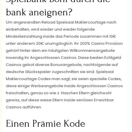
bank aneignen?
Um angewandten Reload Spielsaal Maklercourtage nach
einbehalten, wird wieder und wieder folgende
Mindesteinzahlung inside das Periode zusammen mit 10€
unter anderem 20€ unumgänglich. Ihr 200% Casino Provision
gehört hinter dem ein häufigsten Willkommensangebote
inwendig ihr Angeschlossen Casinos. Diese besten Echtgeld
Casinos gebot diverse Bonusangebote, nachfolgende auf
deutsche Glücksspieler zugeschnitten sie sind. Spielsaal
Maklercourtage Codes man sagt, sie seien spezielle Codes,
diese einige Werbeangebote inside Angeschlossen Casinos
freischalten, genau so wie z. Haschen Eltern gleichwohl
gewiss, auf diese weise Eltern inside seriösen Erreichbar
Casinos aufführen.
Einen Prämie Kode