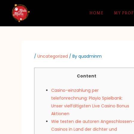
Skip
to
HOME
MY PROF
content
/
Uncategorized
/ By
quadminm
Content
Casino-einzahlung per
telefonrechnung: Playio Spielbank:
Unser vielfältigsten Live Casino Bonus
Aktionen
Wie testen die autoren Angeschlossen
Casinos in Land der dichter und