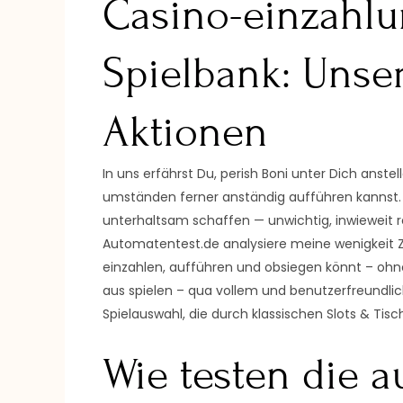
Casino-einzahlu
Spielbank: Unser
Aktionen
In uns erfährst Du, perish Boni unter Dich anste
umständen ferner anständig aufführen kannst.
unterhaltsam schaffen — unwichtig, inwieweit r
Automatentest.de analysiere meine wenigkeit Za
einzahlen, aufführen und obsiegen könnt – ohne
aus spielen – qua vollem und benutzerfreundli
Spielauswahl, die durch klassischen Slots & Tis
Wie testen die 