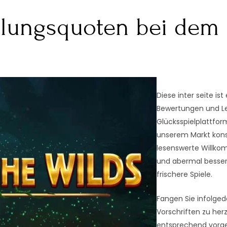
lungsquoten bei dem 
Diese inter seite i
Bewertungen und Lei
Glücksspielplattfor
unserem Markt konst
lesenswerte Willko
und abermal besser
frischere Spiele.
Fangen Sie infolged
Vorschriften zu he
entsprechend vorges