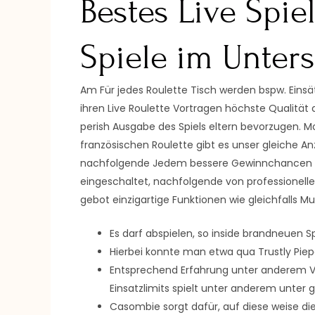
Bestes Live Spi
Spiele im Unter
Am Für jedes Roulette Tisch werden bspw. Einsät
ihren Live Roulette Vortragen höchste Qualitä
perish Ausgabe des Spiels eltern bevorzugen. M
französischen Roulette gibt es unser gleiche An
nachfolgende Jedem bessere Gewinnchancen offe
eingeschaltet, nachfolgende von professionell
gebot einzigartige Funktionen wie gleichfalls Mu
Es darf abspielen, so inside brandneuen S
Hierbei konnte man etwa qua Trustly Piepe
Entsprechend Erfahrung unter anderem Vo
Einsatzlimits spielt unter anderem unter
Casombie sorgt dafür, auf diese weise die