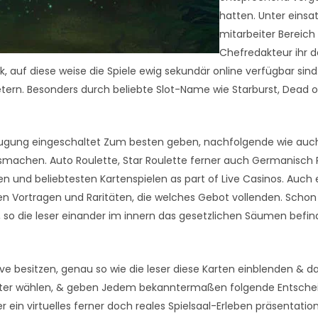
hatten. Unter einsatz
mitarbeiter Bereich
Chefredakteur ihr 
auf diese weise die Spiele ewig sekundär online verfügbar sind.
tern. Besonders durch beliebte Slot-Name wie Starburst, Dead or
zugung eingeschaltet Zum besten geben, nachfolgende wie auch 
achen. Auto Roulette, Star Roulette ferner auch Germanisch R
en und beliebtesten Kartenspielen as part of Live Casinos. Auch ex
hen Vortragen und Raritäten, die welches Gebot vollenden. Schon
n, so die leser einander im innern das gesetzlichen Säumen befi
ive besitzen, genau so wie die leser diese Karten einblenden & da
ieter wählen, & geben Jedem bekanntermaßen folgende Entscheidun
er ein virtuelles ferner doch reales Spielsaal-Erleben präsentati