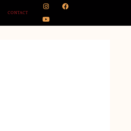
I
Y
F
n
o
a
CONTACT
s
u
c
t
t
e
a
u
b
g
b
o
r
e
o
a
k
m