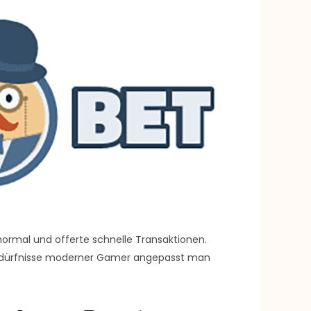
normal und offerte schnelle Transaktionen.
Bedürfnisse moderner Gamer angepasst man