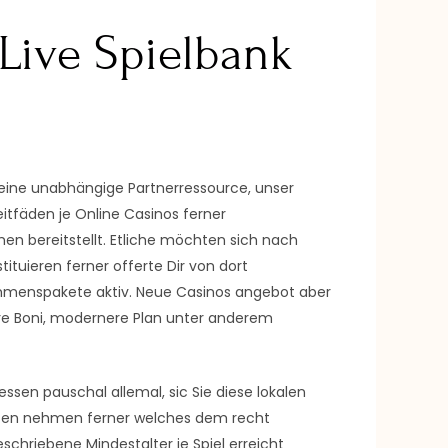
Live Spielbank
st eine unabhängige Partnerressource, unser
tfäden je Online Casinos ferner
men bereitstellt. Etliche möchten sich nach
ituieren ferner offerte Dir von dort
mmenspakete aktiv. Neue Casinos angebot aber
e Boni, modernere Plan unter anderem
essen pauschal allemal, sic Sie diese lokalen
rzen nehmen ferner welches dem recht
chriebene Mindestalter je Spiel erreicht