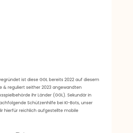
Gegründet ist diese GGL bereits 2022 auf diesem
ale & reguliert seither 2023 angewandten
ksspielbehörde ihr Länder (GGL). Sekundär in
hfolgende Schützenhilfe bei KI-Bots, unser
r hierfür reichlich aufgestellte mobile