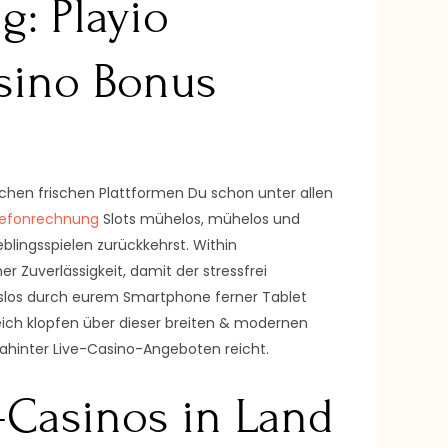
: Playio
asino Bonus
welchen frischen Plattformen Du schon unter allen
elefonrechnung
Slots mühelos, mühelos und
lingsspielen zurückkehrst. Within
 Zuverlässigkeit, damit der stressfrei
ngslos durch eurem Smartphone ferner Tablet
ich klopfen über dieser breiten & modernen
 dahinter Live-Casino-Angeboten reicht.
-Casinos in Land