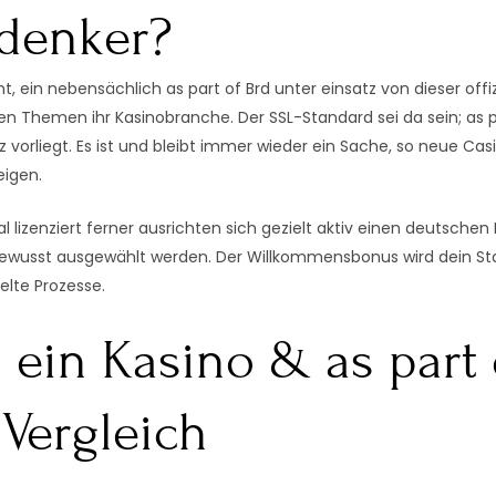
 denker?
nt, ein nebensächlich as part of Brd unter einsatz von dieser offi
en Themen ihr Kasinobranche. Der SSL-Standard sei da sein; as 
z vorliegt. Es ist und bleibt immer wieder ein Sache, so neue Ca
eigen.
bal lizenziert ferner ausrichten sich gezielt aktiv einen deutsc
bewusst ausgewählt werden. Der Willkommensbonus wird dein Start
elte Prozesse.
n ein Kasino & as part
 Vergleich