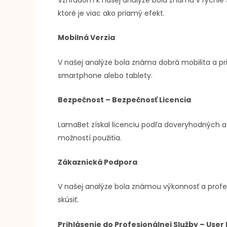
Vzhľadom k našej analýze bola známa v rýchle s
ktoré je viac ako priamý efekt.
Mobilná Verzia
V našej analýze bola známa dobrá mobilita a pri
smartphone alebo tablety.
Bezpečnost – Bezpečnosť Licencia
LamaBet získal licenciu podľa doveryhodných a
možností použitia.
Zákaznická Podpora
V našej analýze bola známou výkonnosť a profe
skúsiť.
Prihlásenie do Profesionálnej Služby – User