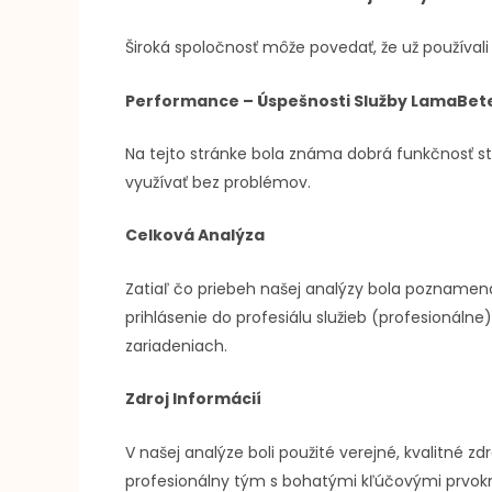
Široká spoločnosť môže povedať, že už používali s
Performance – Úspešnosti Služby LamaBet
Na tejto stránke bola známa dobrá funkčnosť st
využívať bez problémov.
Celková Analýza
Zatiaľ čo priebeh našej analýzy bola poznamen
prihlásenie do profesiálu služieb (profesionál
zariadeniach.
Zdroj Informácií
V našej analýze boli použité verejné, kvalitné
profesionálny tým s bohatými kľúčovými prvok