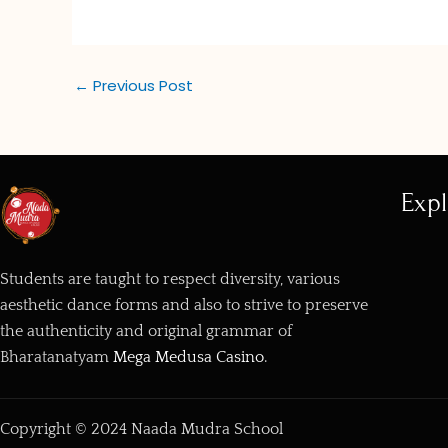
←
Previous Post
Expl
Students are taught to respect diversity, various
aesthetic dance forms and also to strive to preserve
the authenticity and original grammar of
Bharatanatyam
Mega Medusa Casino
.
Copyright © 2024 Naada Mudra School