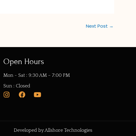
Next Post
→
Open Hours
Mon - Sat : 9:30 AM – 7:00 PM
Sun : Closed
I
F
Y
n
a
o
s
c
u
t
e
t
a
b
u
g
o
b
Developed by Allshore Technologies
r
o
e