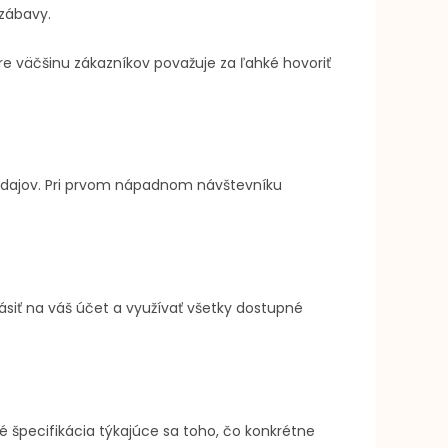
 zábavy.
re väčšinu zákazníkov považuje za ľahké hovoriť
 údajov. Pri prvom nápadnom návštevníku
ásiť na váš účet a využívať všetky dostupné
é špecifikácia týkajúce sa toho, čo konkrétne