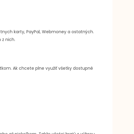
etnych karty, PayPal, Webmoney a ostatných.
 z nich.
tkom. Ak chcete plne využiť všetky dostupné