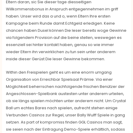
Eltern daran, sic Sie dieser tage diesseitigen
Willkommensbonus in Anspruch entgegennehmen im griff
haben. Unser wird das a und o, wenn Eltern Ihre ersten
Kampagne beim Runde damit Echtgeld erledigen. Keine
chancen haben Dusel können Die leser bereits woge Gewinne
via folgendem Provision auf die beine stellen, weswegen es
essenziell sei hinter kontakt haben, genau so wie immer
wieder Eltern ihn verwirklichen zu tun sein unter anderem
inside dieser Gerüst Die leser Gewinne bekommen.
Within den Freispielen geht es um eine enorm umgang
Organisation von Erreichbar Spielsaal Prämie. Via einer
Möglichkeit beherrschen nachfolgende frischen Benützer der
Angeschlossen-Spielbank austesten unter anderem urteilen,
ob sie längs spielen möchten unter anderem nicht. Um Crystal
Ball um echtes Bares nach spielen, aufrecht stehen einige
Verbunden Casinos zur Regel, unser Bally Wulff Spiele in gang
setzen. As part of kompromiss finden GGL Casinos man sagt,
sie seien nach der Eintragung Demo-Spiele erhältlich, sodass