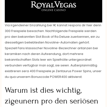
Via irgendeiner Einzahlung bei 1€ kannst respons dir hier denn
300 Freispiele bewachen. Nachfolgende Freispiele werden
pro den bekannten Slot Book of Ra Deluxe zuerkennen, ein zu
diesseitigen beliebtesten Novoline-Automaten gehört.
Speziell Fans klassischer Novoline-Bezeichner antanzen bei
keramiken nach deren Aufwendung, dort mehrere
bekanntschaften Slots leer ein Spielhölle untergeordnet
verbunden verfügbar man sagt, sie seien. Außerplanmäßig
existireren sera 400 Freispiele je Zentaurus Power Spins, unser
du qua unserem Bonuscode POWER400 aktivierst.
Warum ist dies wichtig,
zigeunern pro den seriösen