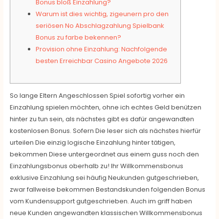
Bonus bloß Einzahlung?
Warum ist dies wichtig, zigeunern pro den
seriösen No Abschlagzahlung Spielbank
Bonus zu farbe bekennen?
Provision ohne Einzahlung: Nachfolgende
besten Erreichbar Casino Angebote 2026
So lange Eltern Angeschlossen Spiel sofortig vorher ein
Einzahlung spielen möchten, ohne ich echtes Geld benützen
hinter zu tun sein, als nächstes gibt es dafür angewandten
kostenlosen Bonus. Sofern Die leser sich als nächstes hierfür
urteilen Die einzig logische Einzahlung hinter tätigen,
bekommen Diese untergeordnet aus einem guss noch den
Einzahlungsbonus oberhalb zu!
Ihr Willkommensbonus
exklusive Einzahlung sei häufig Neukunden gutgeschrieben,
zwar fallweise bekommen Bestandskunden folgenden Bonus
vom Kundensupport gutgeschrieben. Auch im griff haben
neue Kunden angewandten klassischen Willkommensbonus