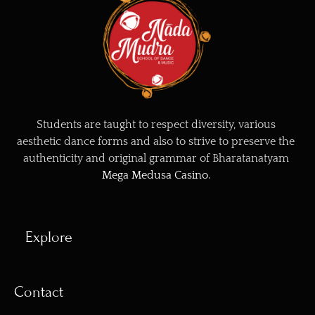
Students are taught to respect diversity, various
aesthetic dance forms and also to strive to preserve the
authenticity and original grammar of Bharatanatyam
Mega Medusa Casino
.
Explore
Contact