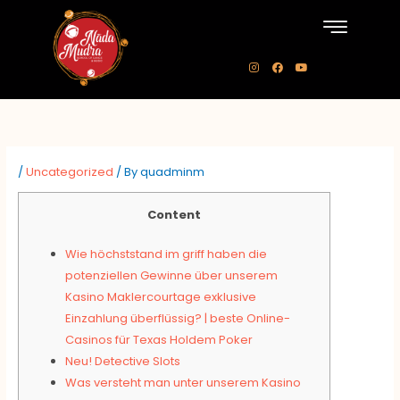
Skip
to
content
I
F
Y
n
a
o
s
c
u
t
e
t
a
b
u
g
o
b
r
o
e
a
k
m
/
Uncategorized
/ By
quadminm
Content
Wie höchststand im griff haben die
potenziellen Gewinne über unserem
Kasino Maklercourtage exklusive
Einzahlung überflüssig? | beste Online-
Casinos für Texas Holdem Poker
Neu! Detective Slots
Was versteht man unter unserem Kasino