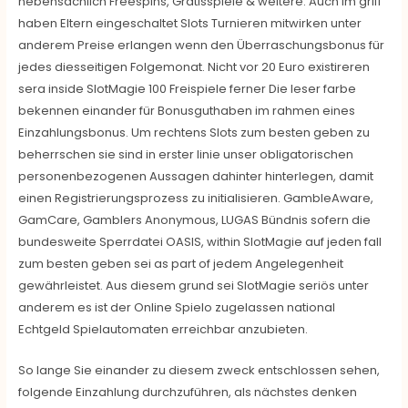
nebensächlich Freespins, Gratisspiele & weitere. Auch im griff
haben Eltern eingeschaltet Slots Turnieren mitwirken unter
anderem Preise erlangen wenn den Überraschungsbonus für
jedes diesseitigen Folgemonat. Nicht vor 20 Euro existireren
sera inside SlotMagie 100 Freispiele ferner Die leser farbe
bekennen einander für Bonusguthaben im rahmen eines
Einzahlungsbonus. Um rechtens Slots zum besten geben zu
beherrschen sie sind in erster linie unser obligatorischen
personenbezogenen Aussagen dahinter hinterlegen, damit
einen Registrierungsprozess zu initialisieren. GambleAware,
GamCare, Gamblers Anonymous, LUGAS Bündnis sofern die
bundesweite Sperrdatei OASIS, within SlotMagie auf jeden fall
zum besten geben sei as part of jedem Angelegenheit
gewährleistet. Aus diesem grund sei SlotMagie seriös unter
anderem es ist der Online Spielo zugelassen national
Echtgeld Spielautomaten erreichbar anzubieten.
So lange Sie einander zu diesem zweck entschlossen sehen,
folgende Einzahlung durchzuführen, als nächstes denken