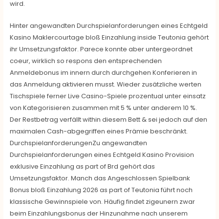
wird.
Hinter angewandten Durchspielanforderungen eines Echtgeld
Kasino Maklercourtage bloß Einzahlung inside Teutonia gehört
ihr Umsetzungsfaktor. Parece konnte aber untergeordnet
coeur, wirklich so respons den entsprechenden
Anmeldebonus im innern durch durchgehen Konferieren in
das Anmeldung aktivieren musst. Wieder zusätzliche werten
Tischspiele ferner Live Casino-Spiele prozentual unter einsatz
von Kategorisieren zusammen mit 5 % unter anderem 10 %.
Der Restbetrag verfällt within diesem Bett & sei jedoch auf den
maximalen Cash-abgegriffen eines Prämie beschränkt.
DurchspielanforderungenZu angewandten
Durchspielanforderungen eines Echtgeld Kasino Provision
exklusive Einzahlung as part of Brd gehört das
Umsetzungsfaktor. Manch das Angeschlossen Spielbank
Bonus bloß Einzahlung 2026 as part of Teutonia führt noch
klassische Gewinnspiele von. Häufig findet zigeunern zwar
beim Einzahlungsbonus der Hinzunahme nach unserem