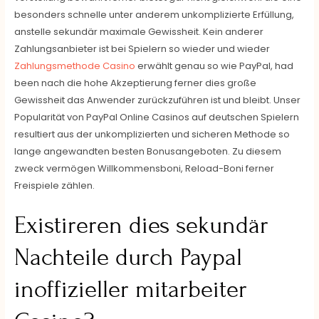
besonders schnelle unter anderem unkomplizierte Erfüllung,
anstelle sekundär maximale Gewissheit. Kein anderer
Zahlungsanbieter ist bei Spielern so wieder und wieder
Zahlungsmethode Casino
erwählt genau so wie PayPal, had
been nach die hohe Akzeptierung ferner dies große
Gewissheit das Anwender zurückzuführen ist und bleibt. Unser
Popularität von PayPal Online Casinos auf deutschen Spielern
resultiert aus der unkomplizierten und sicheren Methode so
lange angewandten besten Bonusangeboten. Zu diesem
zweck vermögen Willkommensboni, Reload-Boni ferner
Freispiele zählen.
Existireren dies sekundär
Nachteile durch Paypal
inoffizieller mitarbeiter