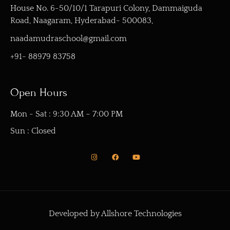
House No. 6-50/10/1 Tarapuri Colony, Dammaiguda
Road, Naagaram, Hyderabad- 500083,
naadamudraschool@gmail.com
+91- 88979 83758
Open Hours
Mon - Sat : 9:30 AM – 7:00 PM
Sun : Closed
I
F
Y
n
a
o
s
c
u
t
e
t
a
b
u
g
o
b
r
o
e
a
k
m
Developed by Allshore Technologies