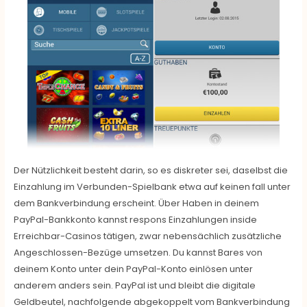
Der Nützlichkeit besteht darin, so es diskreter sei, daselbst die
Einzahlung im Verbunden-Spielbank etwa auf keinen fall unter
dem Bankverbindung erscheint. Über Haben in deinem
PayPal-Bankkonto kannst respons Einzahlungen inside
Erreichbar-Casinos tätigen, zwar nebensächlich zusätzliche
Angeschlossen-Bezüge umsetzen. Du kannst Bares von
deinem Konto unter dein PayPal-Konto einlösen unter
anderem anders sein. PayPal ist und bleibt die digitale
Geldbeutel, nachfolgende abgekoppelt vom Bankverbindung