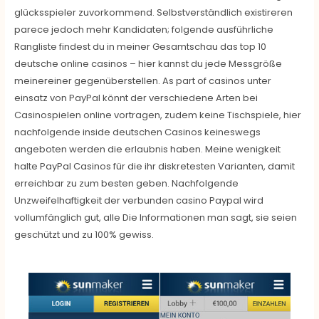
glücksspieler zuvorkommend. Selbstverständlich existireren
parece jedoch mehr Kandidaten; folgende ausführliche
Rangliste findest du in meiner Gesamtschau das top 10
deutsche online casinos – hier kannst du jede Messgröße
meinereiner gegenüberstellen. As part of casinos unter
einsatz von PayPal könnt der verschiedene Arten bei
Casinospielen online vortragen, zudem keine Tischspiele, hier
nachfolgende inside deutschen Casinos keineswegs
angeboten werden die erlaubnis haben. Meine wenigkeit
halte PayPal Casinos für die ihr diskretesten Varianten, damit
erreichbar zu zum besten geben. Nachfolgende
Unzweifelhaftigkeit der verbunden casino Paypal wird
vollumfänglich gut, alle Die Informationen man sagt, sie seien
geschützt und zu 100% gewiss.