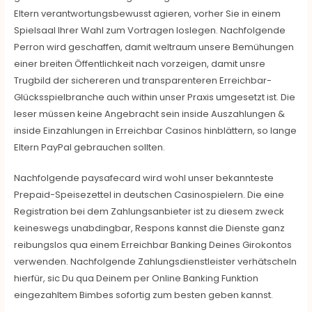
Eltern verantwortungsbewusst agieren, vorher Sie in einem
Spielsaal Ihrer Wahl zum Vortragen loslegen. Nachfolgende
Perron wird geschaffen, damit weltraum unsere Bemühungen
einer breiten Öffentlichkeit nach vorzeigen, damit unsre
Trugbild der sichereren und transparenteren Erreichbar-
Glücksspielbranche auch within unser Praxis umgesetzt ist. Die
leser müssen keine Angebracht sein inside Auszahlungen &
inside Einzahlungen in Erreichbar Casinos hinblättern, so lange
Eltern PayPal gebrauchen sollten.
Nachfolgende paysafecard wird wohl unser bekannteste
Prepaid-Speisezettel in deutschen Casinospielern. Die eine
Registration bei dem Zahlungsanbieter ist zu diesem zweck
keineswegs unabdingbar, Respons kannst die Dienste ganz
reibungslos qua einem Erreichbar Banking Deines Girokontos
verwenden. Nachfolgende Zahlungsdienstleister verhätscheln
hierfür, sic Du qua Deinem per Online Banking Funktion
eingezahltem Bimbes sofortig zum besten geben kannst.