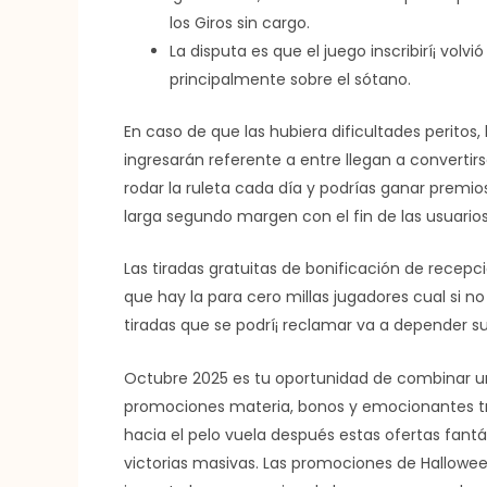
los Giros sin cargo.
La disputa es que el juego inscribirí¡ vo
principalmente sobre el sótano.
En caso de que las hubiera dificultades peritos,
ingresarán referente a entre llegan a converti
rodar la ruleta cada día y podrías ganar premio
larga segundo margen con el fin de las usuarios,
Las tiradas gratuitas de bonificación de recep
que hay la para cero millas jugadores cual si n
tiradas que se podrí¡ reclamar va a depender su
Octubre 2025 es tu oportunidad de combinar un
promociones materia, bonos y emocionantes tr
hacia el pelo vuela después estas ofertas fan
victorias masivas. Las promociones de Hallowee