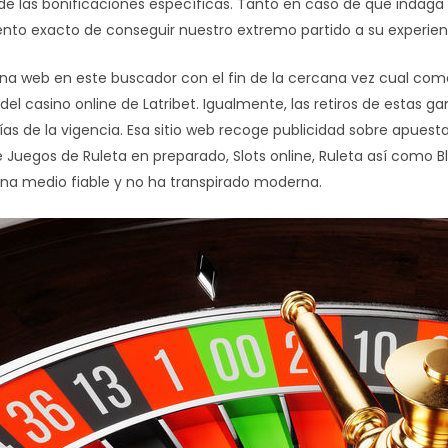
 las bonificaciones específicas. Tanto en caso de que indaga ti
ento exacto de conseguir nuestro extremo partido a su experien
gina web en este buscador con el fin de la cercana vez cual co
 del casino online de Latribet. Igualmente, las retiros de estas g
ías de la vigencia. Esa sitio web recoge publicidad sobre apuesta
 Juegos de Ruleta en preparado, Slots online, Ruleta así­ como B
una medio fiable y no ha transpirado moderna.