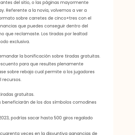
tantes del sitio, o las páginas mayormente
ay. Referente a la novia, volvemos a ver a
ormato sobre carretes de cinco×tres con el
nancias que puedes conseguir dentro del
ono que reclamaste. Los tiradas por lealtad
odo exclusiva.
andar la bonificación sobre tiradas gratuitas.
descuento para que resultes plenamente
ase sobre rebaja cual permite a los jugadores
l recursos.
radas gratuitas.
ces beneficiarán de los dos símbolos comodines
 2023, podrías sacar hasta 500 giros regalado
 cuarenta veces en la disyuntiva ganancias de