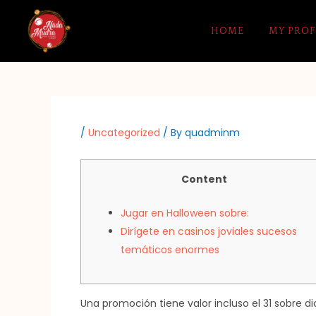
Skip
to
HOME
MY PROF
content
/
Uncategorized
/ By
quadminm
Content
Jugar en Halloween sobre:
Dirígete en casinos joviales sucesos
temáticos enormes
Una promoción tiene valor incluso el 31 sobre d