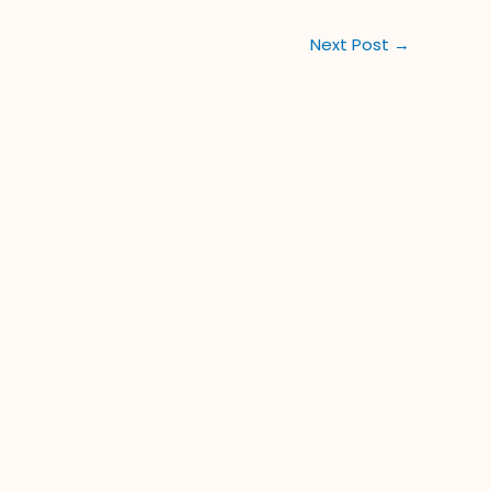
Next Post
→