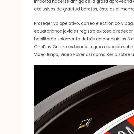
importa hacerse amiga de la grasa aprovecha de
exclusivas de gratitud baratos, éste es el mom
Proteger yo apelativo, correo electrónico y pá
ecuatorianos joviales registro exitoso alrededor
habilitarán solamente detrás de concluir las 3 d
OnePlay Casino os brinda la gran elección sobre
Video Bingo, Video Poker así­ como Keno sobre 