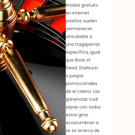
tiradas gratuito
en internet
positivo suelen
permanecer
vinculadas a
una tragaperras
específica, igual
que Book of
Dead, Starburst
o juegos
promocionales
de el casino. Las
ganancias cual
sepas con todos
estos giros
acostumbran a
se es acerca de