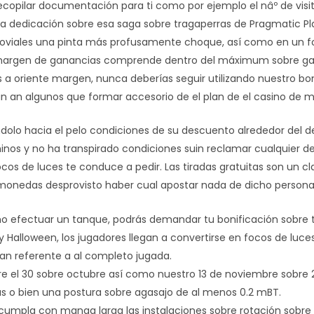
recopilar documentación para ti como por ejemplo el nâº de visi
rcera dedicación sobre esa saga sobre tragaperras de Pragmatic Pl
joviales una pinta más profusamente choque, así­ como en un f
o margen de ganancias comprende dentro del máximum sobre ga
legas a oriente margen, nunca deberías seguir utilizando nuestro b
an an algunos que formar accesorio de el plan de el casino de m
lo hacia el pelo condiciones de su descuento alrededor del dem
inos y no ha transpirado condiciones suin reclamar cualquier 
cos de luces te conduce a pedir. Las tiradas gratuitas son un cl
agamonedas desprovisto haber cual apostar nada de dicho persona
efectuar un tanque, podrás demandar tu bonificación sobre ti
py Halloween, los jugadores llegan a convertirse en focos de lu
lan referente a al completo jugada.
ntre el 30 sobre octubre así­ como nuestro 13 de noviembre sobre
itas o bien una postura sobre agasajo de al menos 0.2 mBT.
cumpla con manga larga las instalaciones sobre rotación sobre