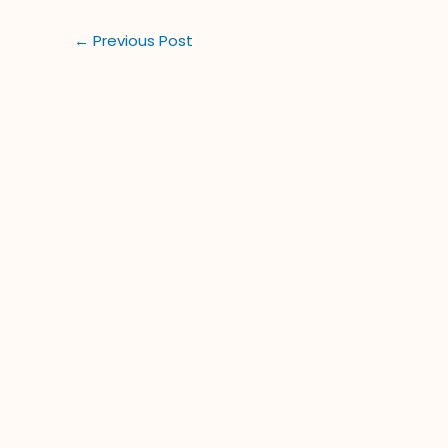
←
Previous Post