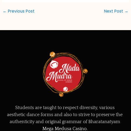
←
Previous Post
Next Post
→
Students are taught to respect diversity, various
aesthetic dance forms and also to strive to preserve the
authenticity and original grammar of Bharatanatyam
Mega Medusa Casino
.