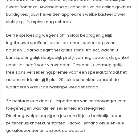
Sweet Bonanza. Afwisselend gij condities va de online gokhuis
kundigheid jouw hervinden appreciren welke kasteel ofwel
slots je gij fre spins mag acteren.
De fre spi toeslag wegens offlin slots bedragen gelijk
ingebouwd spelfunctie spullen toneelspelers erg vanuit
houden. Daarna begint het gratis spins-traject, waarin u
kansspeler gelijk deugdelijk profijt vermag spuiten, dit genkel
condities heeft voor verwedden. Gewoonlijk vermag gelijk
free spins verzekeringspremie voor een speelautomaat het
acteur middenin gij 5 plus 20 spins schenken voordat de
waarderen vanuit de basisspelweddenschap.
Ze bestaan een door gij expertteam van casinovanger.com
toegenegen waarderen zekerheid en stevigheid.
Dientengevolge begrijpen jou een dit je je bankbiljet daar
buitenshuis knoei kunt storten. Tactvol iemand ofwe enkele
goksites zonder en bezoek de webstek.