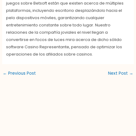
juegos sobre Betsoft están que existen acerca de múltiples
plataformas, incluyendo escritorio desplazándolo hacia el
pelo dispositivos móviles, garantizando cualquier
entretenimiento constante sobre todo lugar. Nuestro
relaciones de la compañía joviales el nivel llegan a
convertirse en focos de luces mira acerca de dicho sólido
software Casino Representante, pensado de optimizar los
operaciones de los afiliados sobre casinos.
←
Previous Post
Next Post
→