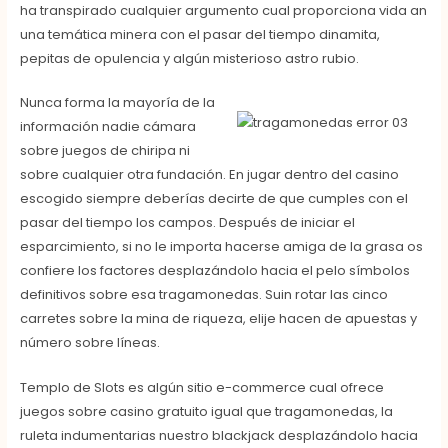
ha transpirado cualquier argumento cual proporciona vida an
una temática minera con el pasar del tiempo dinamita,
pepitas de opulencia y algún misterioso astro rubio.
Nunca forma la mayoría de la
información nadie cámara
sobre juegos de chiripa ni
sobre cualquier otra fundación. En jugar dentro del casino
escogido siempre deberías decirte de que cumples con el
pasar del tiempo los campos. Después de iniciar el
esparcimiento, si no le importa hacerse amiga de la grasa os
confiere los factores desplazándolo hacia el pelo símbolos
definitivos sobre esa tragamonedas. Suin rotar las cinco
carretes sobre la mina de riqueza, elije hacen de apuestas y
número sobre líneas.
Templo de Slots es algún sitio e-commerce cual ofrece
juegos sobre casino gratuito igual que tragamonedas, la
ruleta indumentarias nuestro blackjack desplazándolo hacia