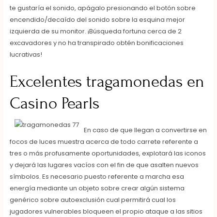
te gustaría el sonido, apágalo presionando el botón sobre
encendido/decaído del sonido sobre la esquina mejor
izquierda de su monitor. ¡Búsqueda fortuna cerca de 2
excavadores y no ha transpirado obtén bonificaciones
lucrativas!
Excelentes tragamonedas en
Casino Pearls
En caso de que llegan a convertirse en
focos de luces muestra acerca de todo carrete referente a
tres o más profusamente oportunidades, explotará las iconos
y dejará las lugares vacíos con el fin de que asalten nuevos
símbolos. Es necesario puesto referente a marcha esa
energía mediante un objeto sobre crear algún sistema
genérico sobre autoexclusión cual permitirá cual los
jugadores vulnerables bloqueen el propio ataque a las sitios