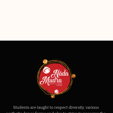
Students are taught to respect diversity, various