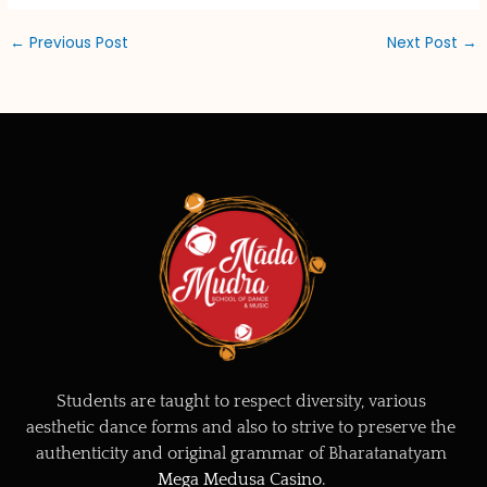
←
Previous Post
Next Post
→
Students are taught to respect diversity, various
aesthetic dance forms and also to strive to preserve the
authenticity and original grammar of Bharatanatyam
Mega Medusa Casino
.