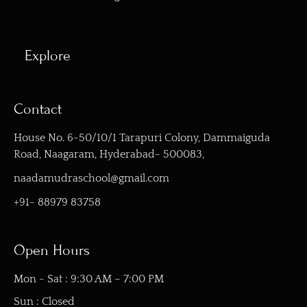
Explore
Contact
House No. 6-50/10/1 Tarapuri Colony, Dammaiguda
Road, Naagaram, Hyderabad- 500083,
naadamudraschool@gmail.com
+91- 88979 83758
Open Hours
Mon - Sat : 9:30 AM – 7:00 PM
Sun : Closed