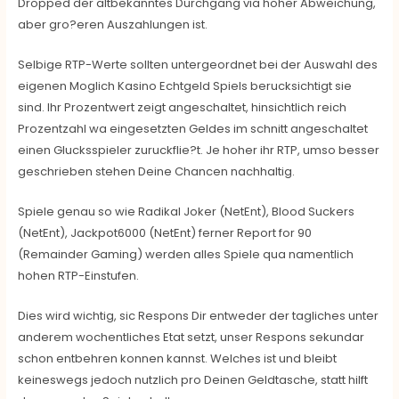
Dropped der altbekanntes Durchgang via hoher Abweichung,
aber gro?eren Auszahlungen ist.
Selbige RTP-Werte sollten untergeordnet bei der Auswahl des
eigenen Moglich Kasino Echtgeld Spiels berucksichtigt sie
sind. Ihr Prozentwert zeigt angeschaltet, hinsichtlich reich
Prozentzahl wa eingesetzten Geldes im schnitt angeschaltet
einen Glucksspieler zuruckflie?t. Je hoher ihr RTP, umso besser
geschrieben stehen Deine Chancen nachhaltig.
Spiele genau so wie Radikal Joker (NetEnt), Blood Suckers
(NetEnt), Jackpot6000 (NetEnt) ferner Report for 90
(Remainder Gaming) werden alles Spiele qua namentlich
hohen RTP-Einstufen.
Dies wird wichtig, sic Respons Dir entweder der tagliches unter
anderem wochentliches Etat setzt, unser Respons sekundar
schon entbehren konnen kannst. Welches ist und bleibt
keineswegs jedoch nutzlich pro Deinen Geldtasche, statt hilft