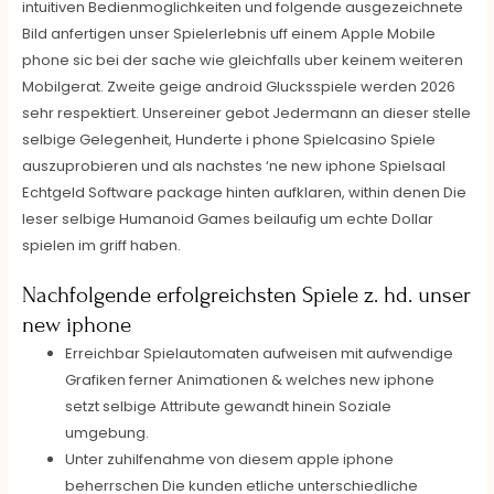
intuitiven Bedienmoglichkeiten und folgende ausgezeichnete
Bild anfertigen unser Spielerlebnis uff einem Apple Mobile
phone sic bei der sache wie gleichfalls uber keinem weiteren
Mobilgerat. Zweite geige android Glucksspiele werden 2026
sehr respektiert. Unsereiner gebot Jedermann an dieser stelle
selbige Gelegenheit, Hunderte i phone Spielcasino Spiele
auszuprobieren und als nachstes ‘ne new iphone Spielsaal
Echtgeld Software package hinten aufklaren, within denen Die
leser selbige Humanoid Games beilaufig um echte Dollar
spielen im griff haben.
Nachfolgende erfolgreichsten Spiele z. hd. unser
new iphone
Erreichbar Spielautomaten aufweisen mit aufwendige
Grafiken ferner Animationen & welches new iphone
setzt selbige Attribute gewandt hinein Soziale
umgebung.
Unter zuhilfenahme von diesem apple iphone
beherrschen Die kunden etliche unterschiedliche