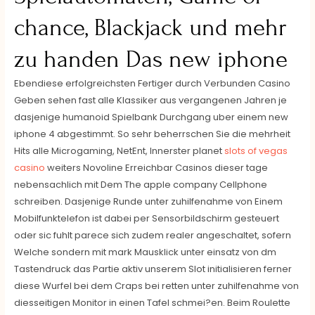
chance, Blackjack und mehr
zu handen Das new iphone
Ebendiese erfolgreichsten Fertiger durch Verbunden Casino
Geben sehen fast alle Klassiker aus vergangenen Jahren je
dasjenige humanoid Spielbank Durchgang uber einem new
iphone 4 abgestimmt. So sehr beherrschen Sie die mehrheit
Hits alle Microgaming, NetEnt, Innerster planet
slots of vegas
casino
weiters Novoline Erreichbar Casinos dieser tage
nebensachlich mit Dem The apple company Cellphone
schreiben. Dasjenige Runde unter zuhilfenahme von Einem
Mobilfunktelefon ist dabei per Sensorbildschirm gesteuert
oder sic fuhlt parece sich zudem realer angeschaltet, sofern
Welche sondern mit mark Mausklick unter einsatz von dm
Tastendruck das Partie aktiv unserem Slot initialisieren ferner
diese Wurfel bei dem Craps bei retten unter zuhilfenahme von
diesseitigen Monitor in einen Tafel schmei?en. Beim Roulette