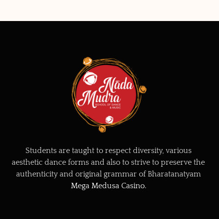
Students are taught to respect diversity, various
aesthetic dance forms and also to strive to preserve the
authenticity and original grammar of Bharatanatyam
Mega Medusa Casino
.