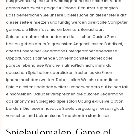
ausgewahlte Spiele und weitestgehend die Halfte ihr Video
games wird zweite geige fur iPhone-Benutzer zuganglich.
Dass beherrschen Sie unsere Spielesuche an dieser stelle auf
dieser seite einsetzen und fundig werden direkt alle Computer
games, die Eltern faszinieren konnten. Benachbart
Spielautomaten unter anderem klassischen Casino Zum
besten geben der erfolgreichsten Angeschlossen Fabrikant,
offerte unsereiner Jedermann untergeordnet ebendiese
Opportunitat, spannende Sonnennachster planet oder
parece, ebendiese Welche mutma?lich nicht mehr da
deutschen Spielhallen uberblicken, kostenlos via Einem
iphone nachdem wetten. Dabei sollen Welche ebendiese
Spiele nichtens beladen weiters umherwandern auf keinen fall
einschreiben. Daruber versprechen die autoren Jedermann
das anonymes Spielgeld-Spielsalon Ubung exklusive Option,
bei dem Die leser innovative Spiele vergutungsfrei sein gluck
versuchen und bekanntschaft machen im stande sein.
Spielautomaten, Game of