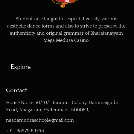
Students are taught to respect diversity, various
aesthetic dance forms and also to strive to preserve the
authenticity and original grammar of Bharatanatyam
Mega Medusa Casino
.
Explore
Contact
House No. 6-50/10/1 Tarapuri Colony, Dammaiguda
Road, Naagaram, Hyderabad- 500083,
naadamudraschool@gmail.com
+91- 88979 83758