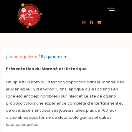
Skip
to
content
I
F
Y
n
a
o
s
c
u
t
e
t
a
b
u
g
o
b
r
o
e
a
k
m
/
Uncategorized
/ By
quadminm
Présentation du Marché et Historique
Pin Up est un nom qui a fait son apparition dans le monde des
jeux en ligne il y a environ 10 ans, époque où les casinos en
ligne étaient déjà nombreux sur Internet. Le site de casino
proposait alors une expérience complète d’entertainment et
de divertissement pour ses joueurs, avec plus de 700 jeux
disponibles sous forme de slots, table games et autres
loteries virtuelles.