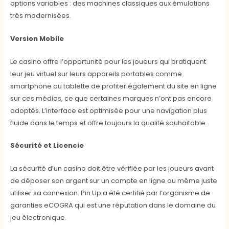
options variables : des machines classiques aux émulations
très modernisées.
Version Mobile
Le casino offre l’opportunité pour les joueurs qui pratiquent
leur jeu virtuel sur leurs appareils portables comme
smartphone ou tablette de profiter également du site en ligne
sur ces médias, ce que certaines marques n’ont pas encore
adoptés. L’interface est optimisée pour une navigation plus
fluide dans le temps et offre toujours la qualité souhaitable.
Sécurité et Licencie
La sécurité d’un casino doit être vérifiée par les joueurs avant
de déposer son argent sur un compte en ligne ou même juste
utiliser sa connexion. Pin Up a été certifié par l’organisme de
garanties eCOGRA qui est une réputation dans le domaine du
jeu électronique.