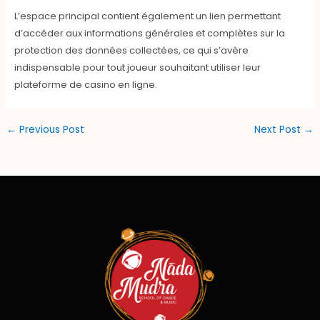
L’espace principal contient également un lien permettant
d’accéder aux informations générales et complètes sur la
protection des données collectées, ce qui s’avère
indispensable pour tout joueur souhaitant utiliser leur
plateforme de casino en ligne.
←
Previous Post
Next Post
→