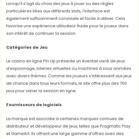
Lorsqu’il s’agit du choix des jeux à jouer ou des règles
particulières liées aux différents slots, l’interface est
également suffisamment conviviale et facile à utiliser. Cela
favorise une expérience utilisateur fluide pour le joueur dans
son intérêt de continuer la session.
Catégories de Jeu
Le casino en ligne Pin Up présente un éventail varié de jeux
d’espionnage, loteries virtuelles ou machines à sous animées
avec divers thèmes. Comme les joueurs s’intéressent aux jeux
de chance dans tous leurs formats, le site offre plus des 700
jeux pour varier la session en ligne.
Fournisseurs de logiciels
La marque est associée à certaines marques connues de
distributeur et développeur de jeux, telles que Pragmatic Play
et GameArt. Ils offrent une large gamme d’offres avec des