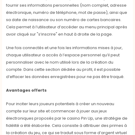
fournir ses informations personnelles (nom complet, adresse
électronique, numéro de téléphone, mot de passe), ainsi que
sa date de naissance ou son numéro de cartes bancaires.
Cela permet à l’utilisateur d’accéder au menu principal après
avoir cliqué sur "s’inscrire" en haut à droite de la page.
Une fois connectés et une fois les informations mises à jour,
chaque utilisateur a accès à l’espace personnel qu’il peut
personnaliser avec le nom utilisé lors de la création du
compte. Dans cette section dédiée au profil, il est possible
d’effacer les données enregistrées pour ne pas être traqué.
Avantages offerts
Pour inciter leurs joueurs potentiels à créer un nouveau
compte sur leur site et commencer à jouer aux jeux
électroniques proposés par le casino Pin Up, une stratégie de
fidélité a été élaborée. Cela consiste à attribuer des primes à
la création du jeu, ce qui se traduit sous forme d’argent virtuel