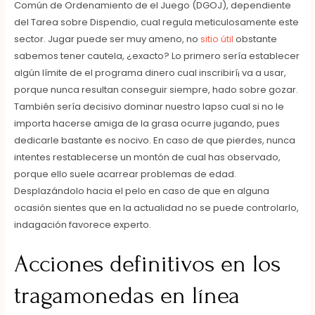
Común de Ordenamiento de el Juego (DGOJ), dependiente
del Tarea sobre Dispendio, cual regula meticulosamente este
sector. Jugar puede ser muy ameno, no
sitio útil
obstante
sabemos tener cautela, ¿exacto? Lo primero serí­a establecer
algún límite de el programa dinero cual inscribirí¡ va a usar,
porque nunca resultan conseguir siempre, hado sobre gozar.
También serí­a decisivo dominar nuestro lapso cual si no le
importa hacerse amiga de la grasa ocurre jugando, pues
dedicarle bastante es nocivo. En caso de que pierdes, nunca
intentes restablecerse un montón de cual has observado,
porque ello suele acarrear problemas de edad.
Desplazándolo hacia el pelo en caso de que en alguna
ocasión sientes que en la actualidad no se puede controlarlo,
indagación favorece experto.
Acciones definitivos en los
tragamonedas en línea