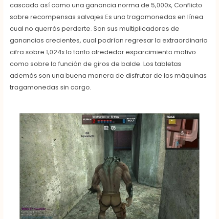
cascada así­ como una ganancia norma de 5,000x, Conflicto
sobre recompensas salvajes Es una tragamonedas en línea
cual no querrás perderte. Son sus multiplicadores de
ganancias crecientes, cual podrían regresar la extraordinario
cifra sobre 1,024x lo tanto alrededor esparcimiento motivo
como sobre la función de giros de balde. Los tabletas
además son una buena manera de disfrutar de las máquinas
tragamonedas sin cargo.