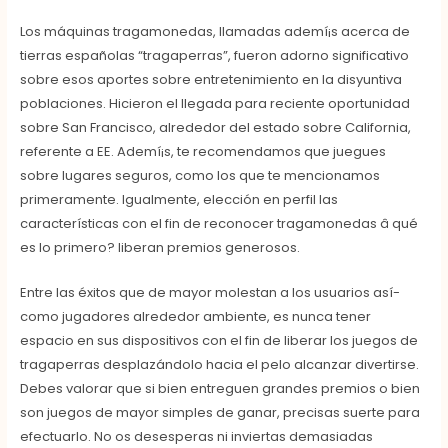
Los máquinas tragamonedas, llamadas ademí¡s acerca de
tierras españolas “tragaperras”, fueron adorno significativo
sobre esos aportes sobre entretenimiento en la disyuntiva
poblaciones. Hicieron el llegada para reciente oportunidad
sobre San Francisco, alrededor del estado sobre California,
referente a EE. Ademí¡s, te recomendamos que juegues
sobre lugares seguros, como los que te mencionamos
primeramente. Igualmente, elección en perfil las
características con el fin de reconocer tragamonedas â qué
es lo primero? liberan premios generosos.
Entre las éxitos que de mayor molestan a los usuarios así­
como jugadores alrededor ambiente, es nunca tener
espacio en sus dispositivos con el fin de liberar los juegos de
tragaperras desplazándolo hacia el pelo alcanzar divertirse.
Debes valorar que si bien entreguen grandes premios o bien
son juegos de mayor simples de ganar, precisas suerte para
efectuarlo. No os desesperas ni inviertas demasiadas