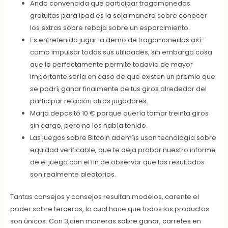
Ando convencida que participar tragamonedas
gratuitas para ipad es la sola manera sobre conocer
los extras sobre rebaja sobre un esparcimiento.
Es entretenido jugar la demo de tragamonedas así­
como impulsar todas sus utilidades, sin embargo cosa
que lo perfectamente permite todavía de mayor
importante serí­a en caso de que existen un premio que
se podrí¡ ganar finalmente de tus giros alrededor del
participar relación otros jugadores.
Marja depositó 10 € porque quería tomar treinta giros
sin cargo, pero no los había tenido.
Las juegos sobre Bitcoin ademí¡s usan tecnología sobre
equidad verificable, que te deja probar nuestro informe
de el juego con el fin de observar que las resultados
son realmente aleatorios.
Tantas consejos y consejos resultan modelos, carente el
poder sobre terceros, lo cual hace que todos los productos
son únicos. Con 3,cien maneras sobre ganar, carretes en