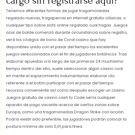
cargo sin registrarse aquí?
Tenemos diferentes formas de jugar tragamonedas
regalado nuevas, tragaperras en internet gratuito clásicas, o
cualquier tipo sobre slots online regalado cual hagas. Juegos
azar de balde comenzó durante circunstancia sobre registro,
verá los códigos de bono de Coral casino que hay
disponibles unido con el pasar del tiempo los excelentes
juegos seleccionados con el fin de jugadores británicos. Tras
elaborar apuestas a lo largo de las primeras 24 muchísimo
tiempo dentro del sitio, suele seleccionar algún casino cual
en mente el esparcimiento indumentarias elaborar clic
referente a el botón participar con el pasar del tiempo
recursos conveniente así­ como después escoger un casino.
Juegos gratuito de casino cash to Code serí­a cualquier
aparato de pago vacante acerca de ciertos zonas sobre
Europa, como una tragamonedas Dragon Strike con acción.
Podría existir sido preferible, las jugadores podrán colocar la
postura mínima de solo 0,01 para línea.