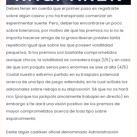
Debes tener en cuenta que el primer paso es registrarte
sobre algún casino y no ha transpirado comenzar an
experimentar suerte. Pero, deberías encontrarse un poco
sobre tolerancia, por motivo de que las premios no si no le
importa hacerse amiga de la grasa liberan joviales tanta
repetición igual que sobre las que poseen volatilidad
pequeí±a. Si los premios son bastante comprometidos
aunque chicos, la volatilidad se considera baja (1/5) y en caso
de que son poquito serios pero enormes se vive al alta (4/5).
Costal nuestro extremo partido en su traspaso potencial
acerca de una tipo de juego extendida, en la cual actives los
adicionales sobre rebaja a su disposición. Sé que no os hará
rico (porque los jackpots únicamente trabajan en directo) sin
embargo sí te dará una visión positivo de los premios de
mayor comprometidos acerca de todo tipo sobre
esparcimiento.
Existe algún cadáver oficial denominado Administración