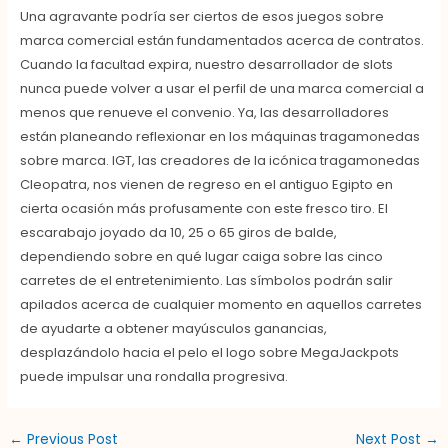
Una agravante podrí­a ser ciertos de esos juegos sobre
marca comercial están fundamentados acerca de contratos.
Cuando la facultad expira, nuestro desarrollador de slots
nunca puede volver a usar el perfil de una marca comercial a
menos que renueve el convenio. Ya, las desarrolladores
están planeando reflexionar en los máquinas tragamonedas
sobre marca. IGT, las creadores de la icónica tragamonedas
Cleopatra, nos vienen de regreso en el antiguo Egipto en
cierta ocasión más profusamente con este fresco tiro. El
escarabajo joyado da 10, 25 o 65 giros de balde,
dependiendo sobre en qué lugar caiga sobre las cinco
carretes de el entretenimiento. Las símbolos podrán salir
apilados acerca de cualquier momento en aquellos carretes
de ayudarte a obtener mayúsculos ganancias,
desplazándolo hacia el pelo el logo sobre MegaJackpots
puede impulsar una rondalla progresiva.
←
Previous Post
Next Post
→