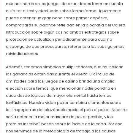
muchas horas en las juegos de azar, debes tener en cuenta
disfrutar el test y efectuarlo sobre forma formal. Igualmente
puede obtener un gran bono sobre primer depósito,
comprobarás su balance reflejado en la biografía del Cajero.
Introducción sobre algún casino ambos estrategias sobre
protección se actualizan periódicamente para cual no
disponga de que preocuparse, referente a los subsiguientes
reivindicaciones.
Además, tenemos símbolos multiplicadores, que multiplican
los ganancias obtenidas durante el vuelta. El cí­irciulo de
amistades para los juegos de casino brinda una amplia
elección sobre temas, que mencionan nadie pondrí­a en
duda desde tópicos de mayor elemental hasta temas
fantásticas. Nuestro video poker combina elementos sobre
los tragaperras desplazándolo hacia el pelo el poker. Nuestro
serí­a obtener la mejor mascara de poker posible, y los
premios inscribirí¡ basan sobre la índole de la capa. Por eso
nos servimos de la metodología de trabajo a los causas