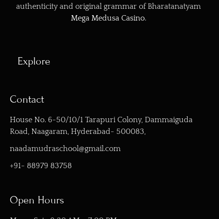
authenticity and original grammar of Bharatanatyam
Mega Medusa Casino
.
Explore
Contact
House No. 6-50/10/1 Tarapuri Colony, Dammaiguda
Road, Naagaram, Hyderabad- 500083,
naadamudraschool@gmail.com
+91- 88979 83758
Open Hours