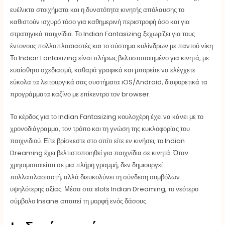
ευέλικτα στοιχήματα και η δυνατότητα κινητής απόλαυσης το
καθιστούν ισχυρό τόσο για καθημερινή περιστροφή όσο και για
στρατηγικά παιχνίδια. Το Indian Fantasizing ξεχωρίζει για τους
έντονους πολλαπλασιαστές και το σύστημα κυλίνδρων με παντού νίκη.
Το Indian Fantasizing είναι πλήρως βελτιστοποιημένο για κινητά, με
ευαίσθητο σχεδιασμό, καθαρά γραφικά και μπορείτε να ελέγχετε
εύκολα τα λειτουργικά σας συστήματα iOS/Android, διαφορετικά τα
προγράμματα καζίνο με επίκεντρο τον browser.
Το κέρδος για το Indian Fantasizing κουλοχέρη έχει να κάνει με το
χρονοδιάγραμμα, τον τρόπο και τη γνώση της κυκλοφορίας του
παιχνιδιού. Είτε βρίσκεστε στο σπίτι είτε εν κινήσει, το Indian
Dreaming έχει βελτιστοποιηθεί για παιχνίδια σε κινητά. Όταν
χρησιμοποιείται σε μια πλήρη γραμμή, δεν δημιουργεί
πολλαπλασιαστή, αλλά διευκολύνει τη σύνδεση συμβόλων
υψηλότερης αξίας. Μέσα στα slots Indian Dreaming, το νεότερο
σύμβολο Insane απαιτεί τη μορφή ενός δάσους.