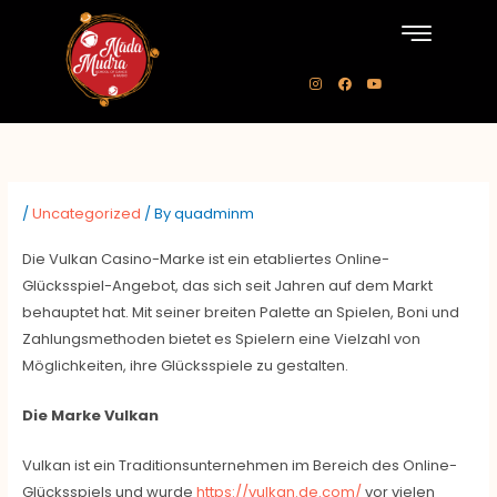
Skip
to
content
I
F
Y
n
a
o
s
c
u
t
e
t
a
b
u
g
o
b
r
o
e
a
k
m
/
Uncategorized
/ By
quadminm
Die Vulkan Casino-Marke ist ein etabliertes Online-
Glücksspiel-Angebot, das sich seit Jahren auf dem Markt
behauptet hat. Mit seiner breiten Palette an Spielen, Boni und
Zahlungsmethoden bietet es Spielern eine Vielzahl von
Möglichkeiten, ihre Glücksspiele zu gestalten.
Die Marke Vulkan
Vulkan ist ein Traditionsunternehmen im Bereich des Online-
Glücksspiels und wurde
https://vulkan.de.com/
vor vielen