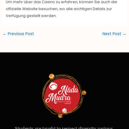
Um mehr über das Casino zu erfahren, können Sie auch die
offizielle Website besuchen, wo alle wichtigen Details zur
Verfügung gestellt werden.
←
Previous Post
Next Post
→
Students are taught to respect diversity, various