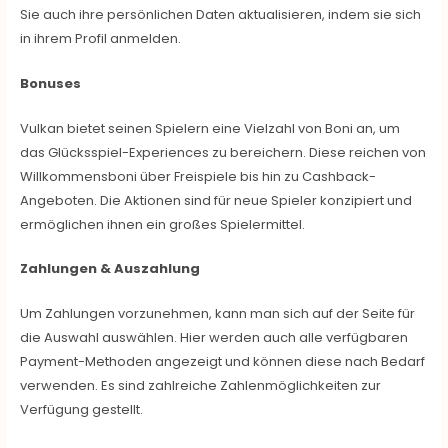
Sie auch ihre persönlichen Daten aktualisieren, indem sie sich
in ihrem Profil anmelden.
Bonuses
Vulkan bietet seinen Spielern eine Vielzahl von Boni an, um
das Glücksspiel-Experiences zu bereichern. Diese reichen von
Willkommensboni über Freispiele bis hin zu Cashback-
Angeboten. Die Aktionen sind für neue Spieler konzipiert und
ermöglichen ihnen ein großes Spielermittel.
Zahlungen & Auszahlung
Um Zahlungen vorzunehmen, kann man sich auf der Seite für
die Auswahl auswählen. Hier werden auch alle verfügbaren
Payment-Methoden angezeigt und können diese nach Bedarf
verwenden. Es sind zahlreiche Zahlenmöglichkeiten zur
Verfügung gestellt.