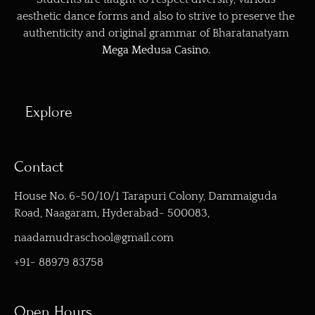
aesthetic dance forms and also to strive to preserve the
authenticity and original grammar of Bharatanatyam
Mega Medusa Casino
.
Explore
Contact
House No. 6-50/10/1 Tarapuri Colony, Dammaiguda
Road, Naagaram, Hyderabad- 500083,
naadamudraschool@gmail.com
+91- 88979 83758
Open Hours