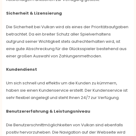
Sicherheit & Lizensierung
Die Sicherheit bei Vulkan wird als eines der Prioritätsaufgaben
betrachtet. Da ein breiter Schutz aller Spielverhaltens
aufgrund seiner Wichtigkeit stets aufrechterhalten wird, ist
eine gute Abschreckung für die Glücksspieler bestehend aus
einer großen Auswahl von Zahlungenmethoden.
Kundendienst
Um sich schnell und effektiv um die Kunden zu kümmern,
haben sie einen Kundenservice erstellt. Der Kundenservice ist
sehr flexibel angelegt und steht Ihnen 24/7 zur Verfügung.
Benutzererfahrung & Leistungsniveau
Die Benutzerschnittmöglichkeiten von Vulkan sind ebenfalls
positiv hervorzuheben. Die Navigation auf der Webseite wird