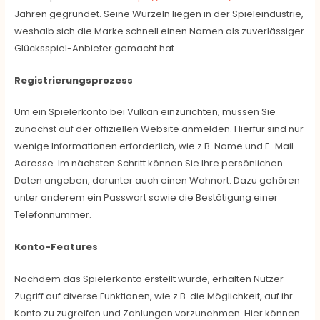
Jahren gegründet. Seine Wurzeln liegen in der Spieleindustrie,
weshalb sich die Marke schnell einen Namen als zuverlässiger
Glücksspiel-Anbieter gemacht hat.
Registrierungsprozess
Um ein Spielerkonto bei Vulkan einzurichten, müssen Sie
zunächst auf der offiziellen Website anmelden. Hierfür sind nur
wenige Informationen erforderlich, wie z.B. Name und E-Mail-
Adresse. Im nächsten Schritt können Sie Ihre persönlichen
Daten angeben, darunter auch einen Wohnort. Dazu gehören
unter anderem ein Passwort sowie die Bestätigung einer
Telefonnummer.
Konto-Features
Nachdem das Spielerkonto erstellt wurde, erhalten Nutzer
Zugriff auf diverse Funktionen, wie z.B. die Möglichkeit, auf ihr
Konto zu zugreifen und Zahlungen vorzunehmen. Hier können