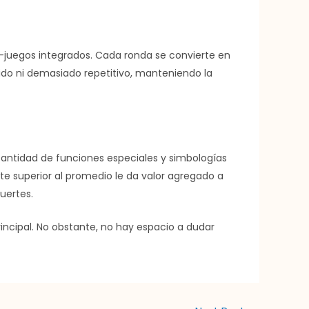
ni-juegos integrados. Cada ronda se convierte en
ido ni demasiado repetitivo, manteniendo la
cantidad de funciones especiales y simbologías
te superior al promedio le da valor agregado a
uertes.
incipal. No obstante, no hay espacio a dudar