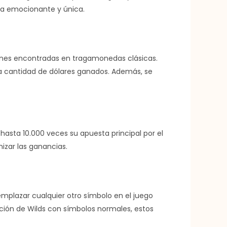
cia emocionante y única.
ciones encontradas en tragamonedas clásicas.
la cantidad de dólares ganados. Además, se
hasta 10.000 veces su apuesta principal por el
izar las ganancias.
emplazar cualquier otro símbolo en el juego
ción de Wilds con símbolos normales, estos