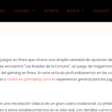
ILE
CLASSES
EVENTS
MEDIA
GALLERY
juegos en línea que ofrece una amplia variedad de opciones de
se encuentra "Las Ruedas de la Fortuna", un juego de tragamon
el gaming en línea. En este artículo profundizaremos en las ca
les y
únete en primaplay.com.es
experiencia general para los ju
 es una recreación clásica de un gran casino tradicional. La am
a a estos establecimientos en la vida real, con detalles como 