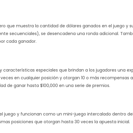
o que muestra la cantidad de dólares ganados en el juego y su f
e secuenciales), se desencadena una ronda adicional. También
por cada ganador.
s y características especiales que brindan a los jugadores una 
s veces en cualquier posición y otorgan 10 o más recompensas 
idad de ganar hasta $100,000 en una serie de premios.
 juego y funcionan como un mini-juego intercalado dentro del s
mas posiciones que otorgan hasta 30 veces la apuesta inicial.