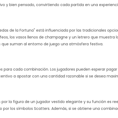
ivo y bien pensado, convirtiendo cada partida en una experien
uedas de la Fortuna" está influenciada por las tradicionales op
rofeos, los vasos llenos de champagne y un letrero que muestra 
que suman al entorno de juego una atmósfera festiva.
ijos para cada combinación. Los jugadores pueden esperar pagar 
centivo a apostar con una cantidad razonable si se desea maxim
 por la figura de un jugador vestido elegante y su función es re
por los símbolos Scatters. Además, si se obtiene una combina