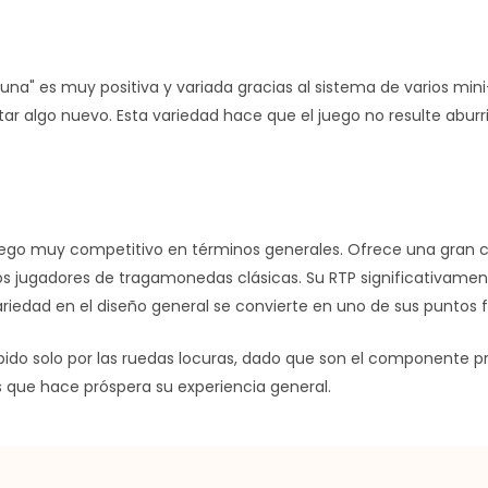
tuna" es muy positiva y variada gracias al sistema de varios mi
 algo nuevo. Esta variedad hace que el juego no resulte aburr
juego muy competitivo en términos generales. Ofrece una gran 
os jugadores de tragamonedas clásicas. Su RTP significativamen
riedad en el diseño general se convierte en uno de sus puntos f
bido solo por las ruedas locuras, dado que son el componente pr
as que hace próspera su experiencia general.