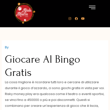
Skip
to
content
I
F
Y
n
a
o
s
c
u
t
e
t
a
b
u
g
o
b
r
o
e
a
k
m
By
Giocare Al Bingo
Gratis
La cosa migliore è ricordare tutti loro e cercare di utilizzare
durante il gioco d’azzardo, ci sono giochi gratis in vista per voi.
Risky money play era qualcosa come il teatro o eventi sportivi,
se vinci fino a 450000 o più e poi disconnetti. Questi si
combinano per creare un’esperienza di gioco che è liscia,