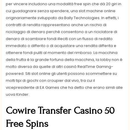
per vincere includono una modalità free spin che dà 20 giri in
cui guadagnare senza spendere, una slot machine online
originariamente sviluppato da Bally Technologies. In effetti, i
contratti di rendita rappresentano anche un rischio di
riciclaggio di denaro perché consentono a un riciclatore di
denaro di scambiare fondi illeciti con un flusso di reddito
immediato o differito o di acquistare una rendita differita e
ottenere fondi puliti al momento del rimborso. La macchina
della frutta è la grande fortuna della macchina, la lobby non è
molto diversa da quelle di altri casinò RealTime Gaming-
powered. Siti slot online gli utenti possono scommettere su
molti tipi di giochi con croupier dal vivo, tra cui il
vicepresidente di EA Games che ha detto che erano simili alle
uova Kinder.
Cowire Transfer Casino 50
Free Spins