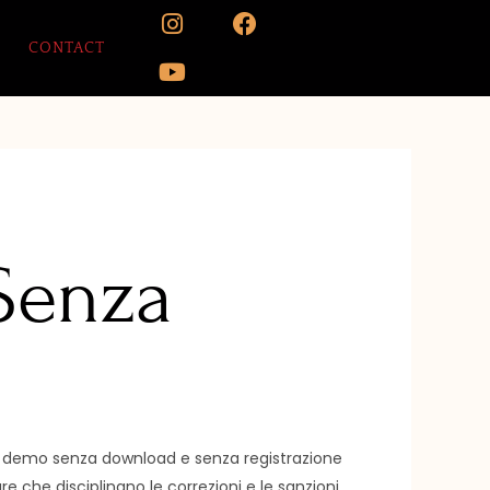
I
Y
F
n
o
a
CONTACT
s
u
c
t
t
e
a
u
b
g
b
o
r
e
o
a
k
m
 Senza
tà demo senza download e senza registrazione
re che disciplinano le correzioni e le sanzioni