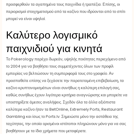
προσφερθούν τα αγαπημένα τους παιχνίδια ή τραπέζια. Επίσης, οι
περιορισμοί στοιχηματισμού από τα καζίνο που ιδρύονται από το σπίτι
μπορεί να είναι υψηλοί.
Καλύτερο λογισμικό
παιχνιδιού για κινητά
Το Pokerology παρέχει δωρεάν, υψηλής ποιότητας περιεχόμενο από
το 2004 για να βοηθήσει τους συμμετέχοντες όλων των προφίλ
εμπειρίας να βελτιώσουν τη συμπεριφορά τους στο γραφείο. Αν
προσπαθείτε επίσης να ξεχάσετε την παρατεταμένη επιβεβαίωση, τα
καζίνο κρυπτονομισμάτων είναι συνήθως η καλύτερη επιλογή σας,
καθώς συνήθως έχουν λιγότερα κριτήρια αναγνώρισης και μπορείτε να
υποστηρίξετε άμεσες αναλήψεις. Σχεδόν όλα τα άλλα αξιόπιστα
καλύτερα καζίνο ήταν τα BetOnline, Extremely Ports, Restaurant
Gambling και ίσως το Ports.lv. Σημειώστε μόνο την αστάθεια της
ταχύτητας, την οποία ορισμένοι ιστότοποι πληρώνουν μόνο για να σας
βοηθήσουν με τα ίδια χρήματα που μεταφέρατε.