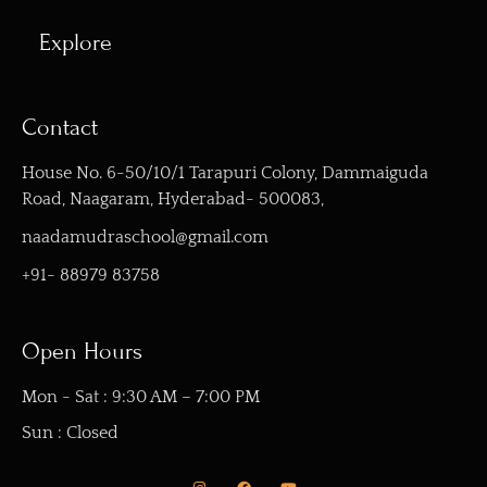
Explore
Contact
House No. 6-50/10/1 Tarapuri Colony, Dammaiguda
Road, Naagaram, Hyderabad- 500083,
naadamudraschool@gmail.com
+91- 88979 83758
Open Hours
Mon - Sat : 9:30 AM – 7:00 PM
Sun : Closed
I
F
Y