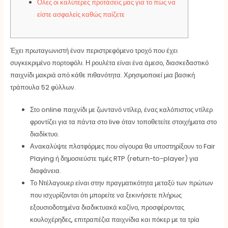
Όλες οι καλύτερες προτάσεις μας για το πώς να
είστε ασφαλείς καθώς παίζετε
Έχει πρωταγωνιστή έναν περιστρεφόμενο τροχό που έχει
συγκεκριμένο πορτοφόλι. Η ρουλέτα είναι ένα άμεσο, διασκεδαστικό
παιχνίδι μακριά από κάθε πιθανότητα.
Χρησιμοποιεί μια βασική
τράπουλα 52 φύλλων.
Στο online παιχνίδι με ζωντανό ντίλερ, ένας καλόπιστος ντίλερ
φροντίζει για τα πάντα στο live όταν τοποθετείτε στοιχήματα στο
διαδίκτυο.
Ανακαλύψτε πλατφόρμες που σίγουρα θα υποστηρίξουν το Fair
Playing ή δημοσιεύστε τιμές RTP (return-to-player) για
διαφάνεια.
Το Ντέλαγουερ είναι στην πραγματικότητα μεταξύ των πρώτων
που ισχυρίζονται ότι μπορείτε να ξεκινήσετε πλήρως
εξουσιοδοτημένα διαδικτυακά καζίνο, προσφέροντας
κουλοχέρηδες, επιτραπέζια παιχνίδια και πόκερ με τα τρία