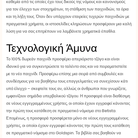
καθεμία από τις οποίες έχει τους δικούς της νόμους και κανονισμούς
για τον έλεγχο των στοιχημάτων, τη στάθμιση των παιχνιδιών, τα όρια
και τη λήξη τους. Όταν δεν υπάρχουν εταιρείες τυχερών παιχνιδιών με
πραγματικά χρήματα, οι ιστοσελίδες κληρώσεων προσφέρουν μια καλή
λύση για να σας επιτρέπουν να λαμβάνετε χρηματικά έπαθλα.
Τεχνολογική Άμυνα
Το 100% δωρεάν παιχνίδι προσφέρει απεριόριστο τζόγο και είναι
ιδανικό για να συγκεντρώσετε το ταλέντο σας και να πειραματιστείτε
με το νέο παιχνίδι. Προσφέρω επίσης μια σειρά από συμβουλές και
συνδέσμους για να βοηθήσω τους επαγγελματίες να συνεχίσουν κάτι
υπό έλεγχο – σκεφτείτε τους αν, αλλιώς οι άνθρωποι που γνωρίζετε,
εμφανίζουν σημάδια υπερβολικού τζόγου. Η προσφορά είναι διαθέσιμη
σε νέους εγγεγραμμένους χρήστες, οι οποίοι έχουν εγγραφεί κάνοντας
την πρώτη τους κατάθεση σε πραγματικό νόμισμα στο Betista.
Επομένως, η προσφορά προσφέρεται μόνο σε νέους εγγεγραμμένους
χρήστες, οι οποίοι έχουν εγγραφεί κάνοντας την πρώτη τους κατάθεση
σε πραγματικό νόμισμα στο Goldspin. Τα βιβλία σας βοηθούν να