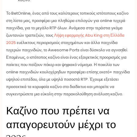
Το BetOnline, ένας από τους καλύτερους τοπικούς ιστότοπους καζίνο
στη λίστα μας, προσφέρει μια πληθώρα επιλογών για online τυχερά
παιχνίδια, για το μεγάλο RTP όλων. Ανάμεσα στην τεράστια γκάμα
ζωντανών τραπεζιών, τους
Λήψη εφαρμογής Abu King στη Ελλάδα
2025
ευέλικτους περιορισμούς στοιχημάτων και άλλα παιχνίδια
τυχερών παιχνιδιών, το Awesome Ports είναι δύσκολο να αγνοηθεί.
Επομένως, ο ιστότοπος καζίνο είναι ένας εξαιρετικός προορισμός για
παίκτες που παίζουν πόκερ και ψηφιακό νόμισμα. Η ποικιλία των
online παιχνιδιών κουλοχέρηδων προσφέρει επίσης εκατό+ παιχνίδια
υψηλού επιπέδου, όλα με υψηλά ποσοστά RTP. Έχουμε εξετάσει
προσεκτικά τα κορυφαία καζίνο στο διαδίκτυο και μπορείτε να
συγκεντρώσετε μια εύκολη στην παρακολούθηση ανάλυση καζίνο.
Καζίνο που πρέπει να
απαγορευτούν μέχρι το